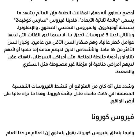
أوضح بلعاوي أنه وفق المقالات الطبية فإن العالم يشهد ما
يسمى “جائحة ثلاثية الأبعاد”، فلدينا فيروس “سارس كوفيد-2”
بنسخته أوميكرون، والفيروس التنفسي المخلوي، والإنفلونزا،
وبالتالي لدينا 3 فيروسات تحدق بنا، لا سيما لدى الفئات التي لديها
عوامل خطر عالية، وهم صغار السن الأقل من عامين، وكبار السن
الأكثر من 65 عاما، والأشخاص الذين لديهم مناعة إما خلقيا أو لأنهم
يتناولون أدوية مثبطة للمناعة، مثل أمراض السرطان، ناهيك عمّن
لديهم أمراض مناعية أو مزمنة غير مضبوطة مثل السكري
والضغط.
وشدد على أنه كان من المتوقع أن تنشط الفيروسات التنفسية
المختلفة التي كانت خامدة خلال جائحة كورونا، وهذا ما نراه حاليا على
أرض الواقع.
فيروس كورونا
وفيما يتعلق بفيروس كورونا، يقول بلعاوي إن العالم مر هذا العام