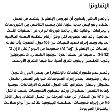
الإنفلونزا
وأوضح الدكتور بلعاوي أن فيروس الإنفلونزا ينشط في فصل
الشتاء وهو ليس جديدا علينا، لكن بسبب التنافس بين الفيروسات
والإجراءات الوقائية خلال جائحة كورونا؛ لم نره في السنوات الثلاث
الماضية، وقد خف ظهوره، لكن وفق أرقام منظمة الصحة العالمية
الحالية، وبعد إجراء تحديد للعينات من 105 دول، أظهرت بأنه هناك
ارتفاعات في الإنفلونزا “إيه” (A) خصوصا من النوع “إتش 3 إن 2”
(H3N2)، لا سيما في نصف الكرة الأرضية الشمالي، كالأميركيتين
وغرب الأطلسي وجنوب شرق آسيا، بما فيها الشرق الأوسط.
وفسر عدم ظهور ارتفاعات بالإنفلونزا في بعض الدول كالأردن
ولبنان وغيرهما، بعدم إجراء الفحوصات، فلو يتم الفحص بشكل
عشوائي وممثل لجغرافيا تلك الدول، لظهرت الارتفاعات. موصيا
بإعادة التقصي العشوائي ورفع مستوى الفحوصات بنسب لا تقل
عن 15% من السكان في هذه المرحلة من فصل الشتاء، وعلى الأقل
5% من إجراء فحوصات السلسلة الجينومية للتأكد من أنواع سلالات
الإنفلونزا الموجودة.