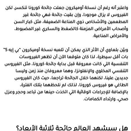
واعتبر أنه رغم أن نسخة أوميكرون جعلت جائحة كورونا تنكسر، لكن
الفيروس لا يزال موجودا، وإن بقيت جائحة فهي جائحة غير
المطعمين والأشخاص ذوي المناعة الضعيفة، مثل كبار السن
وأصحاب الأمراض المزمنة كالضغط والسكري غير المضبوط،
والأمراض المناعية.
وبيّن بلعاوي أن الأثر الذي يمكن أن تلعبه نسخة أوميكرون “بي إيه 5”
بات أقل سيطرة، لذا كان متوقعا الآن أن تظهر الفيروسات
التنفسية التي كانت معروفة قبل بداية جائحة كورونا، مثل الفيروس
التنفسي المخلوي والإنفلونزا، وهما معروفان منذ زمن وليسا
جديدين علينا، لكنهما خلال الجائحة تراجعا، حيث كان الفيروس
الطاغي هو فيروس كورونا، لذلك لم نلحظهما بتلك الفترة،
بالإضافة للإجراءات الوقائية التي اتخذت حينها من تباعد وحجر وعزل
صحي، وارتداء الكمامات.
هل سيشهد العالم جائحة ثلاثية الأبعاد؟