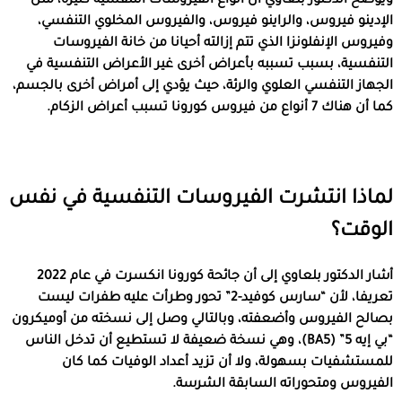
ويوضح الدكتور بلعاوي أن أنواع الفيروسات التنفسية كثيرة، مثل
الإدينو فيروس، والراينو فيروس، والفيروس المخلوي التنفسي،
وفيروس الإنفلونزا الذي تتم إزالته أحيانا من خانة الفيروسات
التنفسية، بسبب تسببه بأعراض أخرى غير الأعراض التنفسية في
الجهاز التنفسي العلوي والرئة، حيث يؤدي إلى أمراض أخرى بالجسم،
كما أن هناك 7 أنواع من فيروس كورونا تسبب أعراض الزكام.
لماذا انتشرت الفيروسات التنفسية في نفس
الوقت؟
أشار الدكتور بلعاوي إلى أن جائحة كورونا انكسرت في عام 2022
تعريفا، لأن “سارس كوفيد-2” تحور وطرأت عليه طفرات ليست
بصالح الفيروس وأضعفته، وبالتالي وصل إلى نسخته من أوميكرون
“بي إيه 5” (BA5)، وهي نسخة ضعيفة لا تستطيع أن تدخل الناس
للمستشفيات بسهولة، ولا أن تزيد أعداد الوفيات كما كان
الفيروس ومتحوراته السابقة الشرسة.