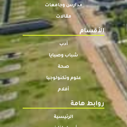
مدارس وجامعات
مقالات
الأقسام
أدب
شباب وصبايا
صحة
علوم وتكنولوجيا
أفلام
روابط هامة
الرئيسية