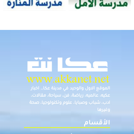
الموقع الاول والوحيد في مدينة عكا… اخبار
عكيه، عالميه، رياضة، فن، سياحة، مقالات،
ادب، شباب وصبايا، علوم وتكنولوجيا، صحة
وغيرها
الأقسام