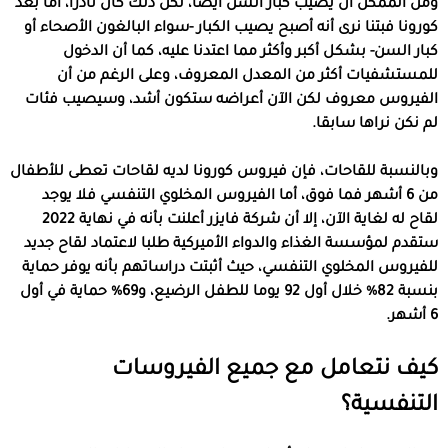
ومن الممكن أن يصيب كبار السن أيضا، لكن ذلك كان نادرا، أما بعد
كورونا فبتنا نرى أنه أصبح يصيب الكبار -سواء البالغون الأصحاء أو
كبار السن- بشكل أكبر وأكثر مما اعتدنا عليه، كما أن الدخول
للمستشفيات أكثر من المعدل المعروف، وعلى الرغم من أن
الفيروس معروف لكن الآن أعراضه ستكون أشد، وسيصيب فئات
لم نكن نراها سابقا.
وبالنسبة للقاحات، فإن فيروس كورونا لديه لقاحات تعطى للأطفال
من 6 أشهر فما فوق، أما الفيروس المخلوي التنفسي فلا يوجد
لقاح له لغاية الآن، إلا أن شركة فايزر أعلنت بأنه في نهاية 2022
ستقدم لمؤسسة الغذاء والدواء الأميركية طلبا لاعتماد لقاح جديد
للفيروس المخلوي التنفسي، حيث أثبتت دراساتهم بأنه يوفر حماية
بنسبة 82% خلال أول 92 يوما للطفل الرضيع، و69% حماية في أول
6 أشهر.
كيف نتعامل مع جميع الفيروسات
التنفسية؟