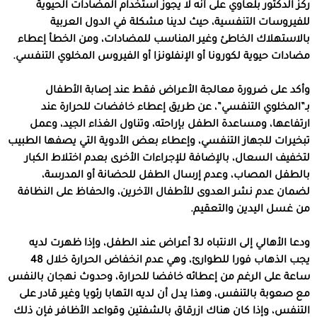
ركز الدكتور بلعاوي على أنه لا يجوز استخدام المضادات الحيوية
للفيروسات التنفسية، حيث لدينا مشكلة في الدول العربية
بالاستهلاك الخاطئ وغير المناسب للمضادات، ومن الخطأ إعطاء
مضادات حيوية لكورونا أو الإنفلونزا أو الفيروس المخلوي التنفسي.
وأكد على ضرورة معالجة الأعراض فقط عند إصابة الأطفال
بـ”المخلوي التنفسي”، عن طريق إعطاء خافضات للحرارة عند
ارتفاعها، ومساعدة الطفل بإراحته، وتناول الغذاء الجيد، وعمل
تبخيرات للجهاز التنفسي، وإعطاء بعض الأدوية التي يصفها الطبيب
لتخفيف السعال، بالإضافة للإجراءات الأخرى بعدم اختلاط الكبار
بالطفل المصاب، وعدم إرسال الطفل للحضانة أو المدرسة،
لضمان عدم نشر العدوى للأطفال الآخرين، والحفاظ على النظافة
من غسل اليدين والتعقيم.
ودعا الأهالي إلى الانتباه لـ3 أعراض عند الطفل، وإذا ظهرت لديه
يجب الذهاب فورا للطوارئ، وهي عدم انخفاض الحرارة خلال 48
ساعة على الرغم من إعطائه خافضا للحرارة، وحدوث نهجان بالنفس
مع صعوبة بالتنفس، وهذا يدل أن لديه التهابا رئويا وغير قادر على
التنفس، وإذا كان هناك ازرقاق بالشفتين وقواعد الأظافر فإن ذلك