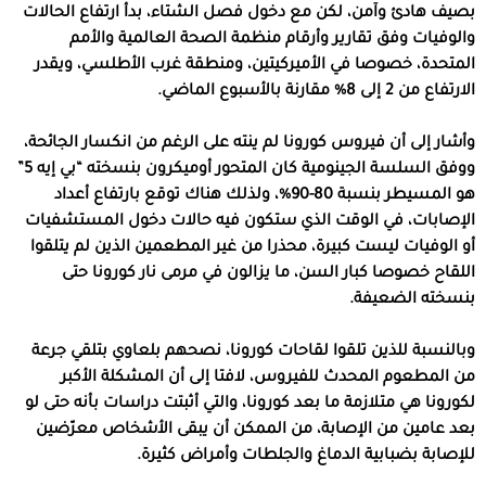
بصيف هادئ وآمن، لكن مع دخول فصل الشتاء، بدأ ارتفاع الحالات
والوفيات وفق تقارير وأرقام منظمة الصحة العالمية والأمم
المتحدة، خصوصا في الأميركيتين، ومنطقة غرب الأطلسي، ويقدر
الارتفاع من 2 إلى 8% مقارنة بالأسبوع الماضي.
وأشار إلى أن فيروس كورونا لم ينته على الرغم من انكسار الجائحة،
ووفق السلسة الجينومية كان المتحور أوميكرون بنسخته “بي إيه 5”
هو المسيطر بنسبة 80-90%، ولذلك هناك توقع بارتفاع أعداد
الإصابات، في الوقت الذي ستكون فيه حالات دخول المستشفيات
أو الوفيات ليست كبيرة، محذرا من غير المطعمين الذين لم يتلقوا
اللقاح خصوصا كبار السن، ما يزالون في مرمى نار كورونا حتى
بنسخته الضعيفة.
وبالنسبة للذين تلقوا لقاحات كورونا، نصحهم بلعاوي بتلقي جرعة
من المطعوم المحدث للفيروس، لافتا إلى أن المشكلة الأكبر
لكورونا هي متلازمة ما بعد كورونا، والتي أثبتت دراسات بأنه حتى لو
بعد عامين من الإصابة، من الممكن أن يبقى الأشخاص معرّضين
للإصابة بضبابية الدماغ والجلطات وأمراض كثيرة.