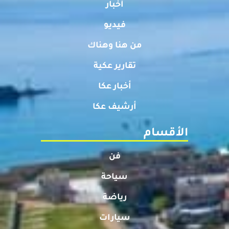
أخبار
فيديو
من هنا وهناك
تقارير عكية
أخبار عكا
أرشيف عكا
الأقسام
فن
سياحة
رياضة
سيارات