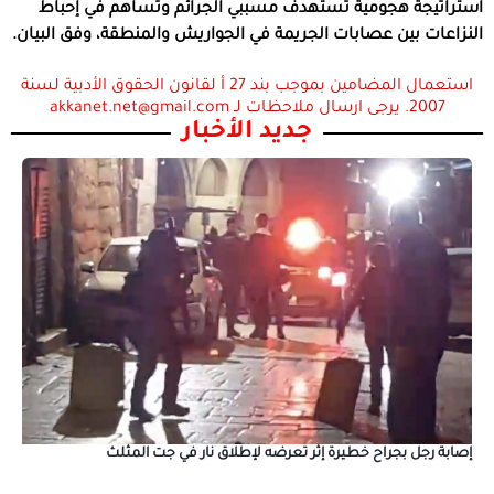
استراتيجة هجومية تستهدف مسببي الجرائم وتساهم في إحباط
النزاعات بين عصابات الجريمة في الجواريش والمنطقة، وفق البيان.
استعمال المضامين بموجب بند 27 أ لقانون الحقوق الأدبية لسنة
2007. يرجى ارسال ملاحظات لـ akkanet.net@gmail.com
جديد الأخبار
إصابة رجل بجراح خطيرة إثر تعرضه لإطلاق نار في جت المثلث