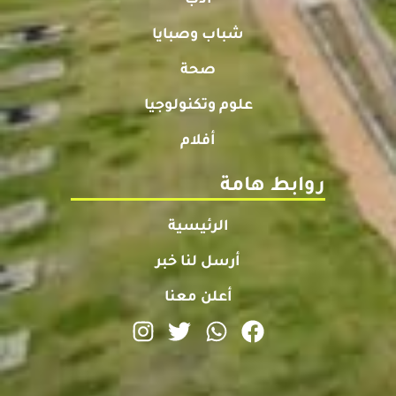
أدب
شباب وصبايا
صحة
علوم وتكنولوجيا
أفلام
روابط هامة
الرئيسية
أرسل لنا خبر
أعلن معنا