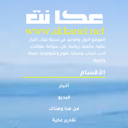
الموقع الاول والوحيد في مدينة عكا… اخبار
عكيه، عالميه، رياضة، فن، سياحة، مقالات،
ادب، شباب وصبايا، علوم وتكنولوجيا، صحة
وغيرها
الأقسام
أخبار
فيديو
من هنا وهناك
تقارير عكية