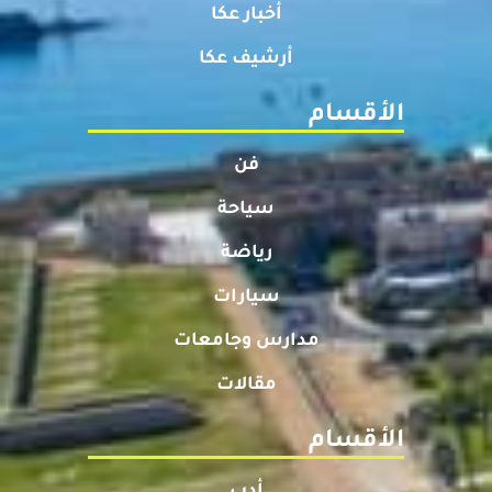
أخبار عكا
أرشيف عكا
الأقسام
فن
سياحة
رياضة
سيارات
مدارس وجامعات
مقالات
الأقسام