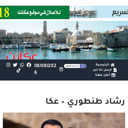
الرئيسية
08/08/202
أرسل لنا خبر
6
أعلن معنا
رشاد طنطوري – عكا