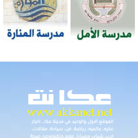
الموقع الاول والوحيد في مدينة عكا… اخبار
عكيه، عالميه، رياضة، فن، سياحة، مقالات،
ادب، شباب وصبايا، علوم وتكنولوجيا، صحة