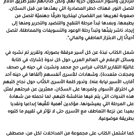
للزنازين وأسوار السجون حريّة لهم، ولكن كتاباتهم تعبر طريق الآلام
لتصل النور، فهناك خطر المصادرة التي يهدّدها من قبل السجّان،
صعوبة تهريبها عبر القضبان ليبتكروا طرقًا جهنميّة لتصل من
يطبعها، وبعدها تبدأ مرحلة التنقيح والتنضيد والتحرير ومنها إلى
إيجاد ناشر يتبنّها وتبدأ رحلة الوعود والتسويفات والمماطلة، لتصل
أحيانًا إلى الابتزاز العاطفي والمالي”.
شمل الكتاب نبذة عن كل أسير مرفقة بصورته، وتقرير تم نشره في
وسائل الإعلام في العالم العربي حول كل ندوة (شارك في كتابة
غالبيّة التقارير الكاتب فراس حج محمد ونشرت في حينه في صحف
ومجلات متعددة)، وشهادات للأسرى أنفسهم (ألقاها في حينه أحد
أقارب الأسير نيابة عنه).
وتدور كلمة الأسرى الكتّاب حول نجاح كتبهم
في اختراق الأسوار، وتمردها على السجّان، معبّرين عن فرحتهم لمثل
هذه الندوات التي يتم فيها مناقشة كتبهم، لما تحمله من شهادة
على المرحلة التي يعيشونها، مؤكدين أهمية تلقّيها إبداعيا ونقديا
بعيدا عن نزعة التعاطف مع الأسرى حتى لا تؤثر في تقييم ما كتبوه
بطريقة موضوعية.
كما اشتمل الكتاب على مجموعة من المداخلات لكل من: مصطفى