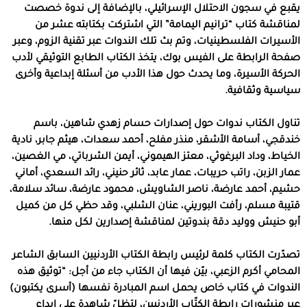
يقبع في سجون الاحتلال الإسرائيلي، بالإضافة إلى ندوة خصصت
لمناقشة كتاب “ترانيم اليمامة” التي اشتركت بكتابته عشر من
الأسيرات الفلسطينيات، وتم بث تلك الندوات عبر تقنية الزوم، وعبر
صفحة الرابطة على الفيس بوك، يتخذ الكتاب الطابع التوثيقي لأدب
الحركة الأسيرة، وما يحدث حول هذا الأدب من أسئلة إبداعية وأخرى
سياسية وثقافية.
تناول الكتاب ندوات حول إصدارات حسام زهدي شاهين، باسم
خندقجي، أسامة الأشقر، منذر مفلح، أحمد سعدات، هيثم جابر، نادية
الخياط، وداد البرغوثي، معتز الهيموني، أيمن الشرباتي، مي الغصين،
عمار الزبن، راتب حريبات، عمار عابد، ثائر حنيني، رائد السعدي، أماني
حشيم، أحمد عارضة، ناصر الشاويش، محمود عارضة، سائد سلامة،
قتيبة مسلم، رأفت البوريني، عنان الشلبي، وقد حظي كل من كميل
أبو حنيش ووليد دقة بندوتين لمناقشة إصدارين لكل منها.
تصدّرت الكتاب كلمة لرئيس رابطة الكتاب الأردنيين السابق الشاعر
المحامي أكرم الزعبي، بيّن فيها أن الكتاب جاء من أجل: “توثيق هذه
الندوات في كتاب خاص يحمل اسم المبادرة نفسها (أسرى يكتبون)
عبر منشورات رابطة الكتّاب الأردنيين، لتظلّ شاهدة على إبداع