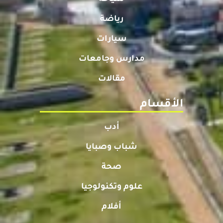
رياضة
سيارات
مدارس وجامعات
مقالات
الأقسام
أدب
شباب وصبايا
صحة
علوم وتكنولوجيا
أفلام