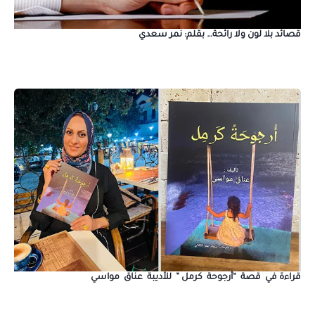
قصائد بلا لون ولا رائحة… بقلم: نمر سعدي
قراءة في قصة “أرجوحة كرمل ” للأديبة عناق مواسي