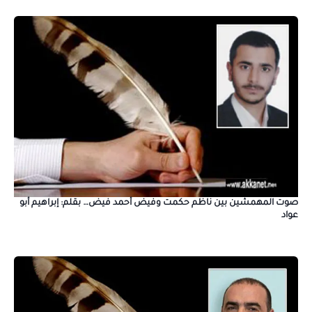
صوت المهمشين بين ناظم حكمت وفيض أحمد فيض… بقلم: إبراهيم أبو
عواد