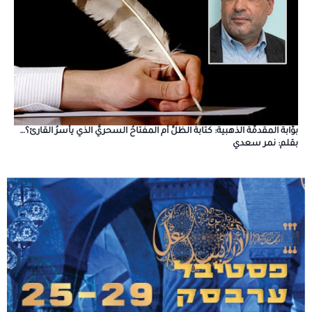
بوَّابةُ المقدمِّة الذهبية: كتابةُ الظلِّ أم المفتاحُ السحريُّ الذي يأسرُ القارئ؟…
بقلم: نمر سعدي