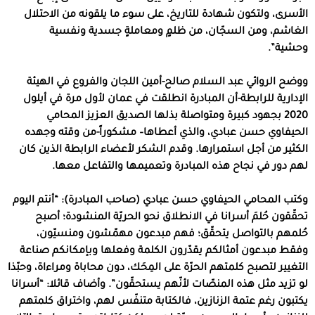
الأسرى، ولتكون شهادة للتاريخ، على سوء ما يلقونه من الاحتلال
الغاشم، ومن السجّان، من ظلمٍ ومعاملةٍ جسدية ونفسية
وحشية”.
ووضح الروائي عبد السلام صالح-أمين اللجان والفروع في الهيئة
الإدارية للرابطة-أن المبادرة انطلقت في عمان لأول مرة في أيلول
2020 بجهود كبيرة ومتواصلة بذلها الصديق العزيز المحامي
الحيفاوي حسن عبادي، والذي أعطاها– مشكوراً-من وقته وجهده
الكثير من أجل استمرارها. وقدم الشكر لأعضاء الرابطة الذين كان
لهم دور في نجاح هذه المبادرة وتعميمها والتفاعل معها.
وكتب المحامي الحيفاوي حسن عبادي (صاحب المبادرة): “أنتم اليوم
تحقّقون حُلمَ أسرانا في الانطلاق نحو الحريّة المنشودة؛ أصبح
حُلمهم بالتواصل يتحقّق؛ فهم مبدعون مهمّشون ومنسيّون،
وفقط مبدعون أمثالكم يقدّرون الكلمة وفعلها وبإمكانكم صناعة
التغيير لتصبح كلمتهم الحرّة على المِحَك، دون محاباة ومراءاة، وحبّذا
لو تزيد مثل هذه المنصّات لأنّهم يستحقّون”. وأضاف قائلا: “أسرانا
يكتبون رغم عتمة الزنازين، فالكتابة متنفّس لهم، واختراق كلمتهم