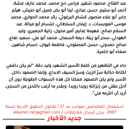
عبد الفتاح، محمود شقير، فراس حج محمد، محمد عارف مشة،
أحمد أبو سليم، حسن عبادي، لينا أبو بكر، كميل أبو حنيش، هيثم
جابر، أبو علاء منصور، قسّام البرغوثي، رائد محمد الحواري، محمد
موسى العويسات، د. إيمان السلطاني، ابتسام أبو ميالة، عبد
السلام صالح، فهيمة غنايم، أمير مخول، رانية الجعبري، وليد
الهودلي، سحر أبو زينة، ديمة السمان، محمد أبو علي، سعيد نفاع،
صالح حمدوني، حسن المصلوحي، فاطمة كيوان، حسام شاهين،
صفاء أبو خضرة.
جاء في التظهير من كلمة الأسير الشهيد وليد دقة: “لم يكن دافعي
لكتابة حكاية سرّ الزيت وسرّ السيف الابداع، وإنما الصمود داخل
الأسر، ولم يكن الصمود ممكنا كل هذه السنوات الطويلة دون أن
أحرّر عقلي من زنزانته رويدا رويدا. وبقدر ما أرغب بالتحرر من السجن،
أريد أن انتزعه مني”.
استعمال المضامين بموجب بند 27 أ لقانون الحقوق الأدبية لسنة
2007. يرجى ارسال ملاحظات لـ akkanet.net@gmail.com
جديد الأخبار