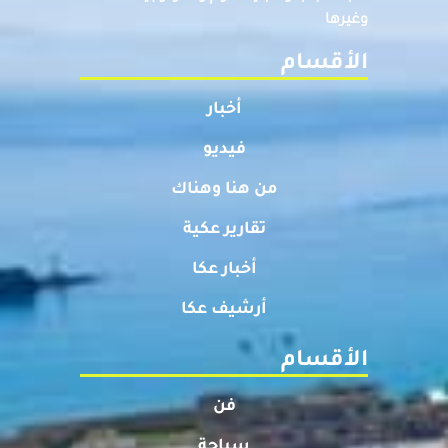
وغيرها
الأقسام
أخبار
فيديو
من هنا وهناك
تقارير عكية
أخبار عكا
أرشيف عكا
الأقسام
فن
سياحة