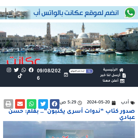
الرئيسية
09/08/202
أرسل لنا خبر
6
أعلن معنا
أدب
2024-05-20
5:29 ص
صدور كتاب “ندوات أسرى يكتبون”… بقلم: حسن
عبادي