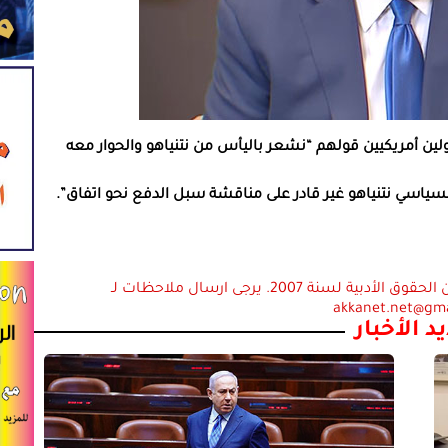
لين أمريكيين قولهم “نشعر باليأس من نتنياهو والحوار معه
سياسي نتنياهو غير قادر على مناقشة سبل الدفع نحو اتفاق”.
استعمال المضامين بموجب بند 27 أ لقانون الحقوق الأدبية لسنة 2007. يرجى ارسال ملاحظات لـ
akkanet.net@gm
د الأخبار