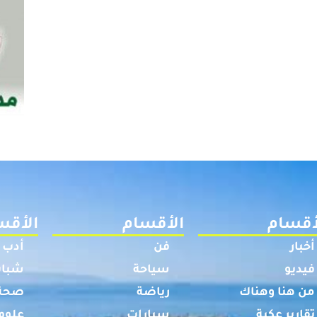
أقسام
الأقسام
الأقس
أخبار
فن
أدب
فيديو
سياحة
شباب
من هنا وهناك
رياضة
صحة
تقارير عكية
سيارات
علوم 