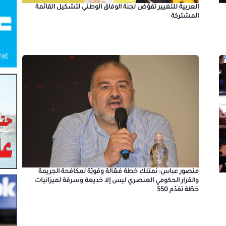
العربية للتغيير تفوّض لجنة الوفاق الوطني لتشكيل القائمة
المشتركة
منصور عباس: نمتلك خطة فعّالة وقويّة لمكافحة الجريمة
والقرار الحكومي العنصري ليس إلا خديعة وسرقة لميزانيات
خطّة تقدّم 550