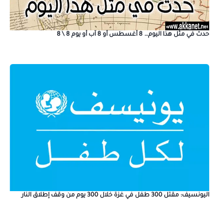
حدث في مثل هذا اليوم… 8 أغسطس أو 8 آب أو يوم 8 \ 8
اليونسيف: مقتل 300 طفل في غزة خلال 300 يوم من وقف إطلاق النار