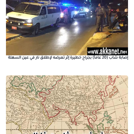
إصابة شاب (20 عاماً) بجراح خطيرة إثر تعرضه لإطلاق نار في عين السهلة