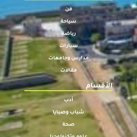
فن
سياحة
رياضة
سيارات
مدارس وجامعات
مقالات
الأقسام
أدب
شباب وصبايا
صحة