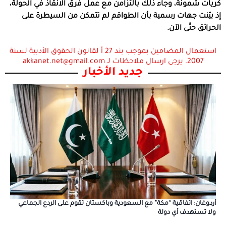
كريات شمونة، وجاء ذلك بالتزامن مع عمل فرق الانقاذ في الحولة،
إذ بيّنت جهات رسمية بأن الطواقم لم تتمكن من السيطرة على
الحرائق حتّى الآن.
استعمال المضامين بموجب بند 27 أ لقانون الحقوق الأدبية لسنة
2007. يرجى ارسال ملاحظات لـ akkanet.net@gmail.com
جديد الأخبار
أردوغان: اتفاقية “مكة” مع السعودية وباكستان تقوم على الردع الجماعي
ولا تستهدف أي دولة