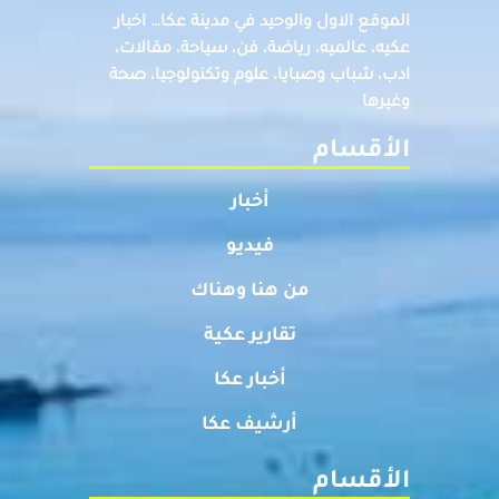
الموقع الاول والوحيد في مدينة عكا… اخبار
عكيه، عالميه، رياضة، فن، سياحة، مقالات،
ادب، شباب وصبايا، علوم وتكنولوجيا، صحة
وغيرها
الأقسام
أخبار
فيديو
من هنا وهناك
تقارير عكية
أخبار عكا
أرشيف عكا
الأقسام