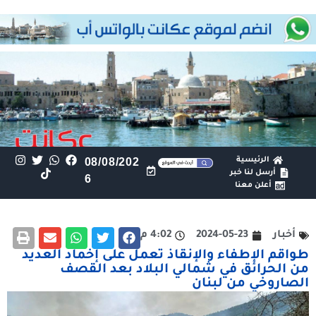
الرئيسية
08/08/202
أرسل لنا خبر
6
أعلن معنا
أخبار
2024-05-23
4:02 م
طواقم الإطفاء والإنقاذ تعمل على إخماد العديد
من الحرائق في شمالي البلاد بعد القصف
الصاروخي من لبنان