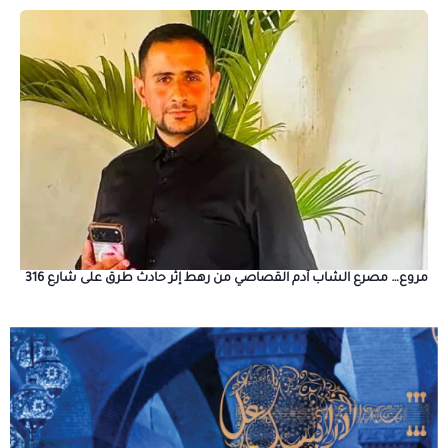
مروع… مصرع الشاب آدم القصاصي من رهط إثر حادث طرق على شارع 316