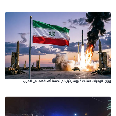
إيران: الولايات المتحدة وإسرائيل لم تحققا أهدافهما في الحرب