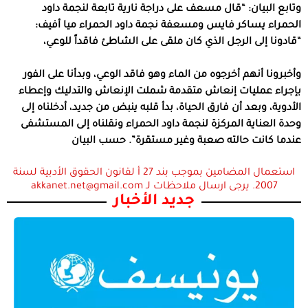
وتابع البيان: “قال مسعف على دراجة نارية تابعة لنجمة داود
الحمراء يساكر فايس ومسعفة نجمة داود الحمراء ميا أفيف:
“قادونا إلى الرجل الذي كان ملقى على الشاطئ فاقداً للوعي،
وأخبرونا أنهم أخرجوه من الماء وهو فاقد الوعي، وبدأنا على الفور
بإجراء عمليات إنعاش متقدمة شملت الإنعاش والتدليك وإعطاء
الأدوية، وبعد أن فارق الحياة، بدأ قلبه ينبض من جديد، أدخلناه إلى
وحدة العناية المركزة لنجمة داود الحمراء ونقلناه إلى المستشفى
عندما كانت حالته صعبة وغير مستقرة”. حسب البيان
استعمال المضامين بموجب بند 27 أ لقانون الحقوق الأدبية لسنة
2007. يرجى ارسال ملاحظات لـ akkanet.net@gmail.com
جديد الأخبار