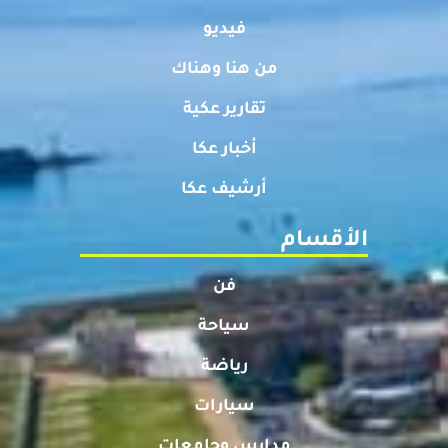
فيديو
من هنا وهناك
تقارير عكية
أخبار عكا
أرشيف عكا
الأقسام
فن
سياحة
رياضة
سيارات
مدارس وجامعات