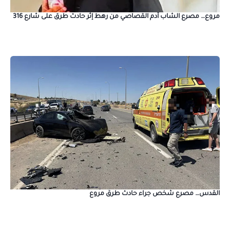
مروع… مصرع الشاب آدم القصاصي من رهط إثر حادث طرق على شارع 316
القدس… مصرع شخص جراء حادث طرق مروع