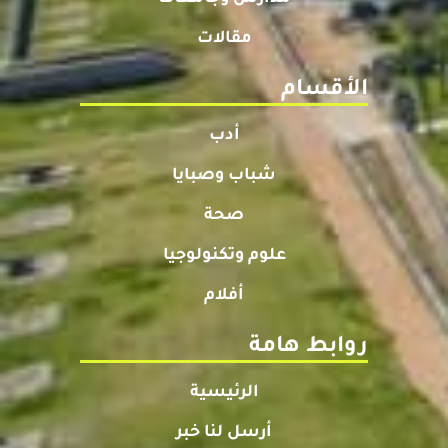
مقالات
الأقسام
أدب
شباب وصبايا
صحة
علوم وتكنولوجيا
أفلام
روابط هامة
الرئيسية
أرسل لنا خبر