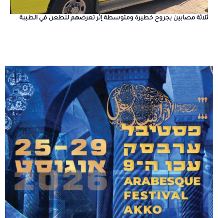
ثلاثة مصابين بجروح خطيرة ومتوسطة إثر تعرضهم للطعن في الطيبة