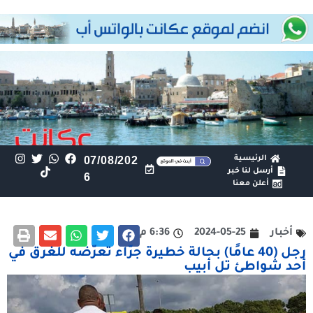
الرئيسية
07/08/202
أرسل لنا خبر
6
أعلن معنا
أخبار
2024-05-25
6:36 م
رجل (40 عامًا) بحالة خطيرة جرّاء تعرّضه للغرق في
أحد شواطئ تل أبيب