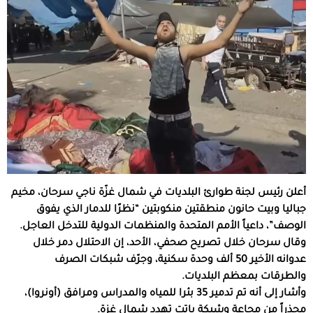
أعلن رئيس لجنة طوارئ البلديات في شمال غزّة ناجي سرحان، مخيم
جباليا وبيت حانون منطقتين منكوبتين “نظرًا للدمار الذي يفوق
الوصف”، داعياً الأمم المتحدة والمنظمات الدولية للتدخل العاجل.
وقال سرحان خلال تصريح صحفي، الأحد، إن الاحتلال دمر خلال
عدوانه الأخير 50 ألف وحدة سكنية، وجرّف شبكات الصرف
والطرقات بمعظم البلديات.
وأشار إلى أنه تم تدمير 35 بئرا للمياه والمدراس ومرافق (أونروا)،
محذراً من مجاعة وشيكة باتت تهدد شمال غزة.