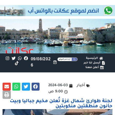
الرئيسية
09/08/202
أرسل لنا خبر
6
أعلن معنا
أخبار
2024-06-03
9:00 ص
لجنة طوارئ شمال غزة تُعلن مخيم جباليا وبيت
حانون منطقتين منكوبتين