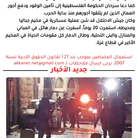
كما دعا سرحان الحكومة الفلسطينية إلى تأمين الوقود ودفع أجور
العمال الذين لم يتلقوا أجورهم منذ بداية الحرب.
وكان جيش الاحتلال قد شن عملية عسكرية في مخيم جباليا
ومحيطه، استمرت 20 يوماً، أسفرت عن دمار هائل في المباني
والمنازل والبنى التحتية، وطال الدمار كل مقومات الحياة في المخيم
الأكبر في قطاع غزة.
استعمال المضامين بموجب بند 27 أ لقانون الحقوق الأدبية لسنة
2007. يرجى ارسال ملاحظات لـ akkanet.net@gmail.com
جديد الأخبار