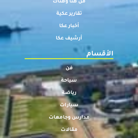
من هنا وهناك
تقارير عكية
أخبار عكا
أرشيف عكا
الأقسام
فن
سياحة
رياضة
سيارات
مدارس وجامعات
مقالات