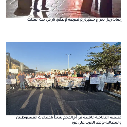
إصابة رجل بجراح خطيرة إثر تعرضه لإطلاق نار في جت المثلث
مسيرة احتجاجية حاشدة في أم الفحم تنديداً باعتداءات المستوطنين
والمطالبة بوقف الحرب على غزة