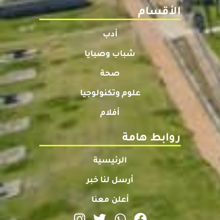
الأقسام
أدب
شباب وصبايا
صحة
علوم وتكنولوجيا
أفلام
روابط هامة
الرئيسية
أرسل لنا خبر
أعلن معنا