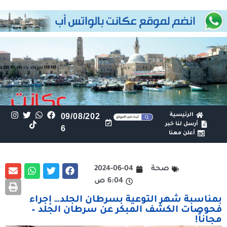
الرئيسية
09/08/202
أرسل لنا خبر
6
أعلن معنا
صحة
2024-06-04
6:04 ص
بمناسبة شهر التوعية بسرطان الجلد… إجراء
فحوصات الكشف المبكر عن سرطان الجلد –
مجاناً!