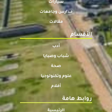
سيارات
مدارس وجامعات
مقالات
الأقسام
أدب
شباب وصبايا
صحة
علوم وتكنولوجيا
أفلام
روابط هامة
الرئيسية