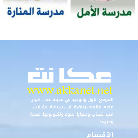
الموقع الاول والوحيد في مدينة عكا… اخبار
عكيه، عالميه، رياضة، فن، سياحة، مقالات،
ادب، شباب وصبايا، علوم وتكنولوجيا، صحة
وغيرها
الأقسام