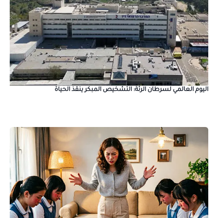
اليوم العالمي لسرطان الرئة: التشخيص المبكر ينقذ الحياة