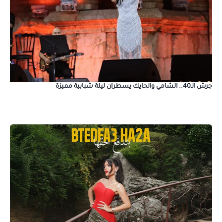
جرش الـ40.. الشامي والحايك يسطران ليلة شبابية مميزة