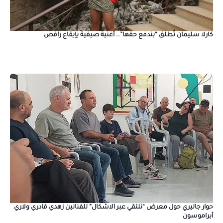
كارلا سليمان تُطلق “بتدفع حقها”.. أغنية صيفية بإيقاع راقص
حوار جاليري حول معرض “نلتقي عبر الاشكال” للفنانين زهدي قادري ولاري
أبراموسون