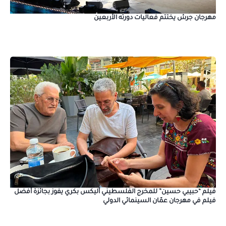
مهرجان جرش يختتم فعاليات دورته الأربعين
فيلم “حبيبي حسين” للمخرج الفلسطيني أليكس بكري يفوز بجائزة أفضل
فيلم في مهرجان عمّان السينمائي الدولي