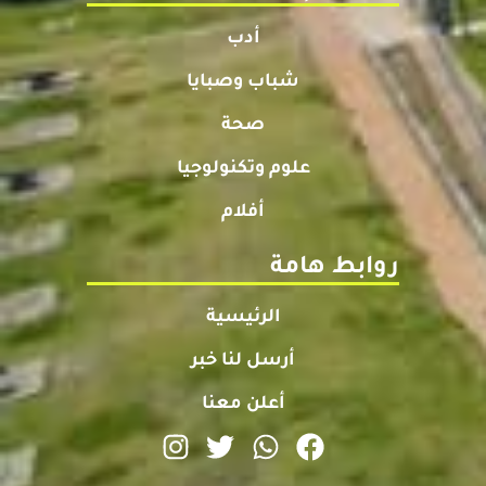
أدب
شباب وصبايا
صحة
علوم وتكنولوجيا
أفلام
روابط هامة
الرئيسية
أرسل لنا خبر
أعلن معنا