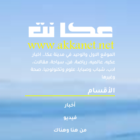
الموقع الاول والوحيد في مدينة عكا… اخبار
عكيه، عالميه، رياضة، فن، سياحة، مقالات،
ادب، شباب وصبايا، علوم وتكنولوجيا، صحة
وغيرها
الأقسام
أخبار
فيديو
من هنا وهناك