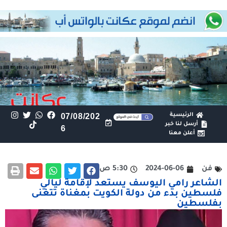
الرئيسية
07/08/202
أرسل لنا خبر
6
أعلن معنا
فن
2024-06-06
5:30 ص
الشاعر رامي اليوسف يستعد لإقامة ليالي
فلسطين بدء من دولة الكويت بمغناة تتغنى
بفلسطين