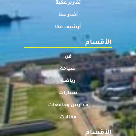
تقارير عكية
أخبار عكا
أرشيف عكا
الأقسام
فن
سياحة
رياضة
سيارات
مدارس وجامعات
مقالات
الأقسام