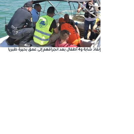
إنقاذ شابة و4 أطفال بعد انجرافهم إلى عمق بحيرة طبريا