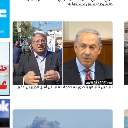
والشرطة تعتقل مشتبهاً به
بنيامين نتنياهو يتحدى المحكمة العليا: لن أقيل الوزير بن غفير