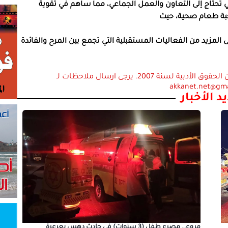
تحتاج إلى التعاون والعمل الجماعي، مما ساهم في تقوية
جبة طعام صحية، حيث
لمزيد من الفعاليات المستقبلية التي تجمع بين المرح والفائدة
استعمال المضامين بموجب بند 27 أ لقانون الحقوق الأدبية لسنة 2007. يرجى ارسال ملاحظات لـ
akkanet.net@gm
د الأخبار
مروع… مصرع طفل (3 سنوات) في حادث دهس بعرعرة