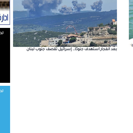
بعد انفجار استهدف جنودًا… إسرائيل تقصف جنوب لبنان