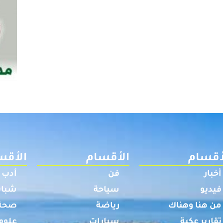
أقسام
الأقسام
الأقس
أخبار
فن
أدب
فيديو
سياحة
شباب
من هنا وهناك
رياضة
صحة
تقارير عكية
سيارات
علوم 