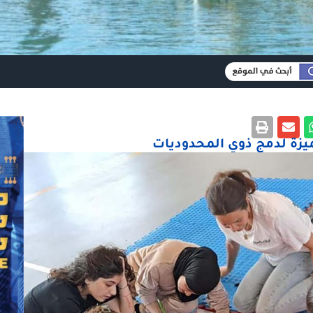
يزة لدمج ذوي المحدوديات