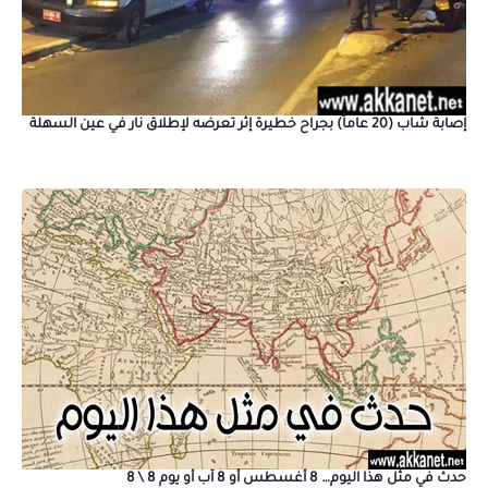
إصابة شاب (20 عاماً) بجراح خطيرة إثر تعرضه لإطلاق نار في عين السهلة
حدث في مثل هذا اليوم… 8 أغسطس أو 8 آب أو يوم 8 \ 8