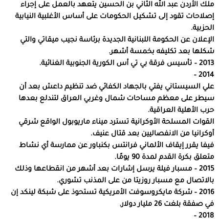
ملك الأردن عبد الله الثاني بن الحسين يتعهد بالعمل على إجراء
إصلاحات تقود إلى تشكيل الحكومات على أساس الأغلبية النيابية
الحزبية.
الإعلان عن الحكومة اللبنانية الجديدة برئاسة نجيب ميقاتي والتي
شكلها بعد تكليفه بخمسة أشهر.
2013 – تأسيس فرقة بي تي أس الكورية الجنوبية الغنائية.
2014 –
علي السيستاني يفتي بالجهاد الكفائي ضد تنظيم داعش بعد أن
سيطر على معظم مساحات شمال وغربي العراق لتندلع بعدها
حرب الأهلية العراقية.
القوات المسلحة الأوكرانية تسترد ميناء ماريوبول الواقع شرقي
أوكرانيا من الانفصاليين بعد قتال عنيف.
فيفا يقرر إيقاف الألماني فرانتس بكنباور عن ممارسة أي نشاط
متعلق بكرة القدم لمدة 90 يومًا.
2015 – مسبار فيلة يرسل إشارات بعد أشهر من انقطاعها وذلك
بالاتصال مع مسبار روزيتا من على المذنب تشوري.
2016 – شركة مايكروسوفت الأمريكية تستحوذ على شبكة لينكد إن
في صفقة بلغت 26 مليار دولار.
2018 –