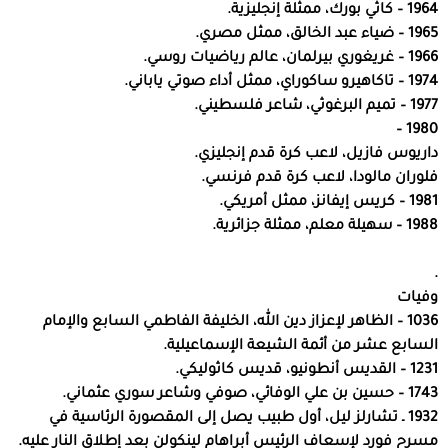
1964 – كاثي بورك، ممثلة إنجليزية.
1965 – ضياء عبد الخالق، ممثل مصري.
1966 – غريغوري بيرلمان، عالم رياضيات روسي.
1974 – تاكاهيرو ساكوراي، ممثل أداء صوتي ياباني.
1977 – تميم البرغوثي، شاعر فلسطيني.
1980 –
داريوس فازيل، لاعب كرة قدم إنجليزي.
فلوران مالودا، لاعب كرة قدم فرنسي.
1981 – كريس إيفانز، ممثل أمريكي.
1988 – سهيلة معلم، ممثلة جزائرية.
.
وفيات
1036 – الظاهر لإعزاز دين الله، الخليفة الفاطمي السابع والإمام
السابع عشر من أئمة الشيعة الإسماعيلية.
1231 – القديس أنطونيو، قديس كاثوليكي.
1743 – حسين بن علي الوفائي، صوفي وشاعر سوري عثماني.
1932 ـ تشارلز ليل، أول طبيب يصل إلى المقصورة الرئاسية في
مسرح فورد لإسعاف الرئيس أبراهام لينكولن بعد إطلاق النار عليه.