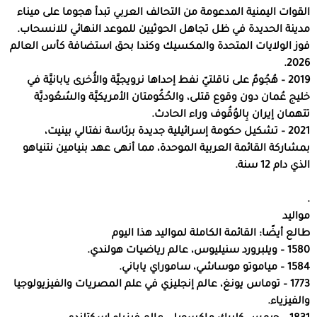
القوات اليمنية المدعومة من التحالف العربي تبدأ هجوما على ميناء
مدينة الحديدة في ظل تجاهل الحوثيين للموعد النهائي للانسحاب.
فوز الولايات المتحدة والمكسيك وكندا بحق استضافة كأس العالم
2026.
2019 – هُجُومٌ على ناقلتيّ نفط إحداها نرويجيَّة والأُخرى يابانيَّة في
خليج عُمان دون وقوع قتلى، والحُكُومتان الأمريكيَّة والسُعُوديَّة
تتهمان إيران بِالوُقُوف وراء الحادث.
2021 – تشكيل حكومة إسرائيلية جديدة برئاسة نفتالي بينيت،
بمشاركة القائمة العربية الموحدة، مما أنهى عهد بنيامين نتنياهو
الذي دام 12 سنة.
.
مواليد
طالع أيضًا: القائمة الكاملة لمواليد هذا اليوم
1580 – ويلبرورد سنيليوس، عالم رياضيات هولندي.
1584 – مياموتو موساشي، ساموراي ياباني.
1773 – توماس يونغ، عالم إنجليزي في علم المصريات والفيزيولوجيا
والفيزياء.