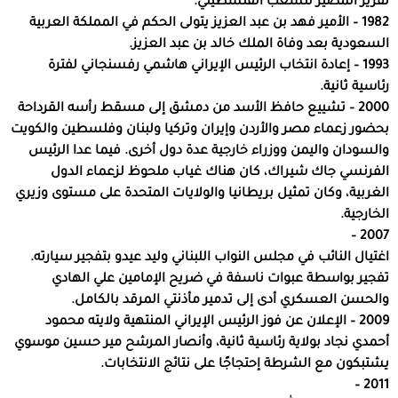
تقرير المصير للشعب الفلسطيني.
1982 – الأمير فهد بن عبد العزيز يتولى الحكم في المملكة العربية
السعودية بعد وفاة الملك خالد بن عبد العزيز.
1993 – إعادة انتخاب الرئيس الإيراني هاشمي رفسنجاني لفترة
رئاسية ثانية.
2000 – تشييع حافظ الأسد من دمشق إلى مسقط رأسه القرداحة
بحضور زعماء مصر والأردن وإيران وتركيا ولبنان وفلسطين والكويت
والسودان واليمن ووزراء خارجية عدة دول أخرى. فيما عدا الرئيس
الفرنسي جاك شيراك، كان هناك غياب ملحوظ لزعماء الدول
الغربية، وكان تمثيل بريطانيا والولايات المتحدة على مستوى وزيري
الخارجية.
2007 –
اغتيال النائب في مجلس النواب اللبناني وليد عيدو بتفجير سيارته.
تفجير بواسطة عبوات ناسفة في ضريح الإمامين علي الهادي
والحسن العسكري أدى إلى تدمير مأذنتي المرقد بالكامل.
2009 – الإعلان عن فوز الرئيس الإيراني المنتهية ولايته محمود
أحمدي نجاد بولاية رئاسية ثانية، وأنصار المرشح مير حسين موسوي
يشتبكون مع الشرطة إحتجاجًا على نتائج الانتخابات.
2011 –