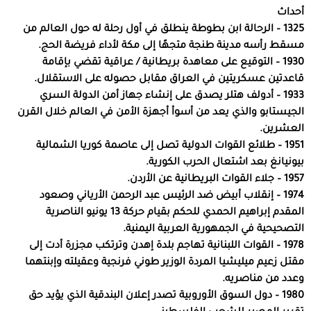
أحداث
1325 – الرحالة ابن بطوطة ينطلق في أول رحلة له حول العالم من
مسقط رأسه مدينة طنجة متجهًا إلى مكة لأداء فريضة الحج.
1930 – التوقيع على معاهدة بريطانية / عراقية تقضي بإقامة
قاعدتين عسكريتين في العراق مقابل حصوله على الاستقلال.
1933 – أدولف هتلر يصدق على إنشاء جهاز أمن الدولة السري
الجيستابو والذي يعد من أسوأ أجهزة الأمن في العالم خلال القرن
العشرين.
1951 – طلائع القوات الدولية تصل إلى عاصمة كوريا الشمالية
بيونيانغ بعد اشتعال الحرب الكورية.
1957 – جلاء القوات البريطانية عن الأردن.
1974 – إنقلاب أبيض ضد الرئيس عبد الرحمن الأرياني وصعود
المقدم إبراهيم الحمدي للحكم بقيام حركة 13 يونيو الناصرية
التصحيحية في الجمهورية العربية اليمنية.
1978 – القوات اللبنانية تهاجم بلدة إهدن وترتكب مجزرة أدت إلى
مقتل زعيم ميليشيا المردة الوزير طوني فرنجية وعقيلته وإبنتهما
وعدد من مناصريه.
1980 – دول السوق الأوروبية تصدر إعلان البندقية الذي يؤيد حق