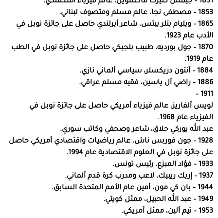
1831 – جيمس كليرك ماكسويل، عالم فيزياء اسكتلندي.
1853 – مصطفى نجا، عالم مسلم ومتصوف لبناني.
1865 – ويليام بتلر ييتس، شاعر أيرلندي حاصل على جائزة نوبل في
الأدب عام 1923.
1870 – جول بورديه، طبيب بلجيكي حاصل على جائزة نوبل في الطب
عام 1919.
1884 – آنتون دريكسلر، سياسي ألماني نازي.
1886 – راضي آل ياسين، فقيه مسلم عراقي.
1911 –
لويس ألفاريز، عالم فيزياء أمريكي حاصل على جائزة نوبل في
الفيزياء عام 1968.
عبد الله يوركي حلاق، شاعر وصحفي وكاتب سوري.
1928 – جون فوربس ناش، عالم رياضيات واقتصادي أمريكي حاصل
على جائزة نوبل في العلوم الاقتصادية عام 1994.
1933 – فؤاد المبزع، رئيس تونس.
1937 – إريك ريبيك، لاعب ومدرب كرة قدم ألماني.
1944 – بان كي مون، أمين عام الأمم المتحدة السابق.
1949 – عبد الله الحبيل، ممثل كويتي.
1953 – تيم ألين، ممثل أمريكي.