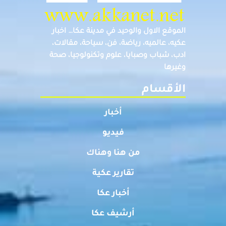
الموقع الاول والوحيد في مدينة عكا… اخبار
عكيه، عالميه، رياضة، فن، سياحة، مقالات،
ادب، شباب وصبايا، علوم وتكنولوجيا، صحة
وغيرها
الأقسام
أخبار
فيديو
من هنا وهناك
تقارير عكية
أخبار عكا
أرشيف عكا