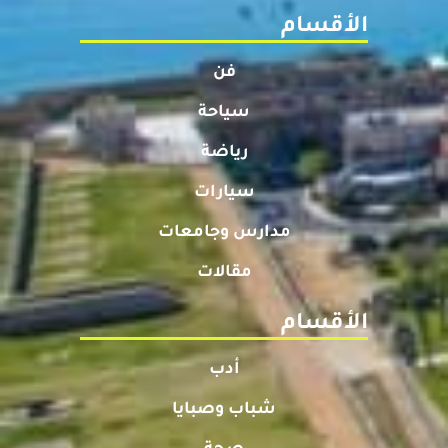
الأقسام
فن
سياحة
رياضة
سيارات
مدارس وجامعات
مقالات
الأقسام
أدب
شباب وصبايا