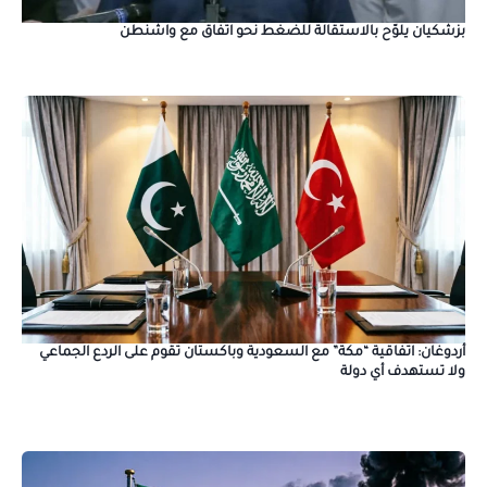
بزشكيان يلوّح بالاستقالة للضغط نحو اتفاق مع واشنطن
أردوغان: اتفاقية “مكة” مع السعودية وباكستان تقوم على الردع الجماعي
ولا تستهدف أي دولة