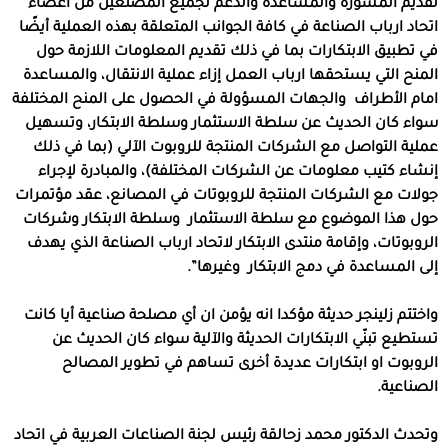
تقديم المشورة والمساعدة والدعم لجميع المصنعّين من أعضاء
اتحاد ارباب الصناعة في كافة الجوانب المتعلقة بهذه العملية أيضًا
في تطبيق الابتكارات بما في ذلك تقديم المعلومات اللازمة حول
المنح التي يستحقها ارباب العمل إزاء عملية الانتقال، والمساعدة
امام الأطراف والجهات المسؤولة في الحصول على المنح المختلفة
سواء كان الحديث عن سلطة الاستثمار وسلطة الابتكار، وتسهيل
عملية التواصل مع الشركات المنتجة للروبوت الآلي (بما في ذلك
إنشاء كتيب معلومات عن الشركات المختلفة)، والمبادرة لإجراء
جولات مع الشركات المنتجة للروبوتات في المصانع، عقد مؤتمرات
حول هذا الموضوع مع سلطة الاستثمار وسلطة الابتكار وشركات
الروبوتات، وإقامة منتدى الابتكار لاتحاد ارباب الصناعة الذي يهدف
إلى المساعدة في دمج الابتكار وغيرها”.
واختتم زلينجر حديثة مؤكدا انه يؤمن ان أي مصلحة صناعية أيا كانت
تستطيع تبنّي الابتكارات الحديثة والآلية سواء كان الحديث عن
الروبوت او ابتكارات عديدة أخرى تساهم في تطوير المصالح
الصناعية.
وتحدث الدكتور محمد زحالقة رئيس لجنة الصناعات العربية في اتحاد