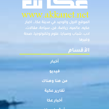
الموقع الاول والوحيد في مدينة عكا… اخبار
عكيه، عالميه، رياضة، فن، سياحة، مقالات،
ادب، شباب وصبايا، علوم وتكنولوجيا، صحة
وغيرها
الأقسام
أخبار
فيديو
من هنا وهناك
تقارير عكية
أخبار عكا