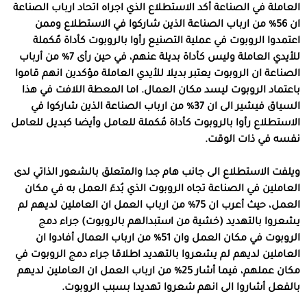
العاملة في الصناعة أكد الاستطلاع الذي اجراه اتحاد ارباب الصناعة
ان 56% من ارباب الصناعة الذين شاركوا في الاستطلاع وممن
اعتمدوا الروبوت في عملية التصنيع رأوا بالروبوت كأداة مٌكملة
للأيدي العاملة وليس كأداة بديلة عنهم، في حين رأى 7% من أرباب
الصناعة ان الروبوت يعتبر بديلا للأيدي العاملة مؤكدين انهم قاموا
باعتماد الروبوت ليسد مكان العمال. اما المعطة اللافت في هذا
السياق فيشير الى ان 37% من ارباب الصناعة الذين شاركوا في
الاستطلاع رأوا بالروبوت كأداة مُكملة للعامل وأيضا كبديل للعامل
نفسه في ذات الوقت.
ويلفت الاستطلاع الى جانب هام جدا والمتعلق بالشعور الذاتي لدى
العاملين في الصناعة تجاه الروبوت الذي بُدءَ العمل به في مكان
العمل، حيث أعرب ان 75% من ارباب العمل ان العاملين لديهم لم
يشعروا بالتهديد (خشية من استبدالهم بالروبوت) جراء دمج
الروبوت في مكان العمل وان 51% من ارباب العمال أفادوا ان
العاملين لديهم لم يشعروا بالتهديد اطلاقا جراء دمج الروبوت في
مكان عملهم، فيما أشار 25% من ارباب العمل ان العاملين لديهم
بالفعل أشاروا الى انهم شعروا تهديدا بسبب الروبوت.