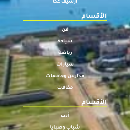
أرشيف عكا
الأقسام
فن
سياحة
رياضة
سيارات
مدارس وجامعات
مقالات
الأقسام
أدب
شباب وصبايا