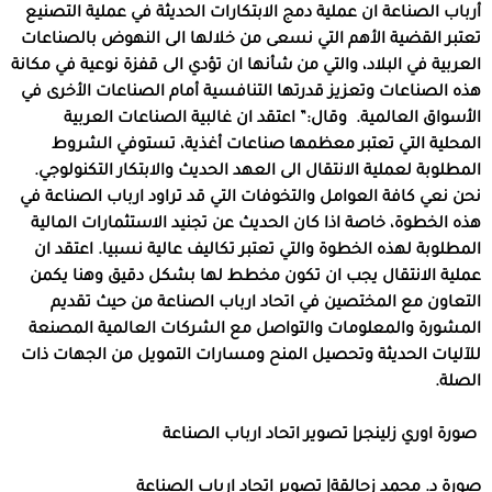
أرباب الصناعة ان عملية دمج الابتكارات الحديثة في عملية التصنيع
تعتبر القضية الأهم التي نسعى من خلالها الى النهوض بالصناعات
العربية في البلاد، والتي من شأنها ان تؤدي الى قفزة نوعية في مكانة
هذه الصناعات وتعزيز قدرتها التنافسية أمام الصناعات الأخرى في
الأسواق العالمية. وقال:” اعتقد ان غالبية الصناعات العربية
المحلية التي تعتبر معظمها صناعات أغذية، تستوفي الشروط
المطلوبة لعملية الانتقال الى العهد الحديث والابتكار التكنولوجي.
نحن نعي كافة العوامل والتخوفات التي قد تراود ارباب الصناعة في
هذه الخطوة، خاصة اذا كان الحديث عن تجنيد الاستثمارات المالية
المطلوبة لهذه الخطوة والتي تعتبر تكاليف عالية نسبيا. اعتقد ان
عملية الانتقال يجب ان تكون مخطط لها بشكل دقيق وهنا يكمن
التعاون مع المختصين في اتحاد ارباب الصناعة من حيث تقديم
المشورة والمعلومات والتواصل مع الشركات العالمية المصنعة
للآليات الحديثة وتحصيل المنح ومسارات التمويل من الجهات ذات
الصلة.
صورة اوري زلينجر| تصوير اتحاد ارباب الصناعة
صورة د. محمد زحالقة| تصوير اتحاد ارباب الصناعة