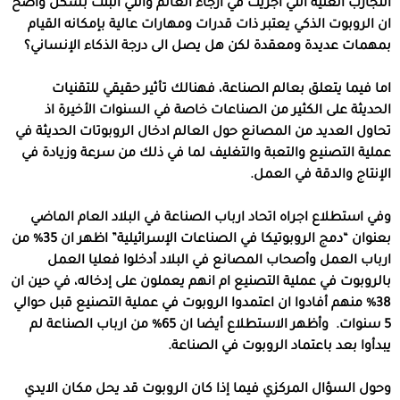
التجارب الغنية التي أجريت في أرجاء العالم والتي اثبتت بشكل واضح
ان الروبوت الذكي يعتبر ذات قدرات ومهارات عالية بإمكانه القيام
بمهمات عديدة ومعقدة لكن هل يصل الى درجة الذكاء الإنساني؟
اما فيما يتعلق بعالم الصناعة، فهنالك تأثير حقيقي للتقنيات
الحديثة على الكثير من الصناعات خاصة في السنوات الأخيرة اذ
تحاول العديد من المصانع حول العالم ادخال الروبوتات الحديثة في
عملية التصنيع والتعبة والتغليف لما في ذلك من سرعة وزيادة في
الإنتاج والدقة في العمل.
وفي استطلاع اجراه اتحاد ارباب الصناعة في البلاد العام الماضي
بعنوان “دمج الروبوتيكا في الصناعات الإسرائيلية” اظهر ان 35% من
ارباب العمل وأصحاب المصانع في البلاد أدخلوا فعليا العمل
بالروبوت في عملية التصنيع ام انهم يعملون على إدخاله، في حين ان
38% منهم أفادوا ان اعتمدوا الروبوت في عملية التصنيع قبل حوالي
5 سنوات. وأظهر الاستطلاع أيضا ان 65% من ارباب الصناعة لم
يبدأوا بعد باعتماد الروبوت في الصناعة.
وحول السؤال المركزي فيما إذا كان الروبوت قد يحل مكان الايدي