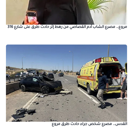
مروع… مصرع الشاب آدم القصاصي من رهط إثر حادث طرق على شارع 316
القدس… مصرع شخص جراء حادث طرق مروع