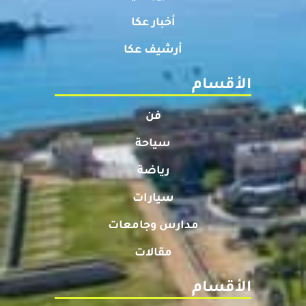
أخبار عكا
أرشيف عكا
الأقسام
فن
سياحة
رياضة
سيارات
مدارس وجامعات
مقالات
الأقسام