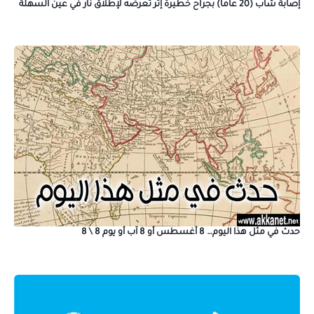
إصابة شاب (20 عاماً) بجراح خطيرة إثر تعرضه لإطلاق نار في عين السهلة
حدث في مثل هذا اليوم… 8 أغسطس أو 8 آب أو يوم 8 \ 8