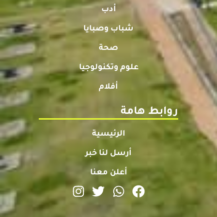
أدب
شباب وصبايا
صحة
علوم وتكنولوجيا
أفلام
روابط هامة
الرئيسية
أرسل لنا خبر
أعلن معنا