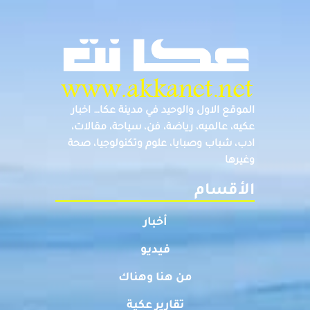
الموقع الاول والوحيد في مدينة عكا… اخبار
عكيه، عالميه، رياضة، فن، سياحة، مقالات،
ادب، شباب وصبايا، علوم وتكنولوجيا، صحة
وغيرها
الأقسام
أخبار
فيديو
من هنا وهناك
تقارير عكية