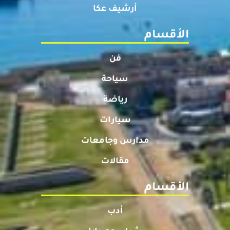
أرشيف عكا
الأقسام
فن
سياحة
رياضة
سيارات
مدارس وجامعات
مقالات
الأقسام
أدب