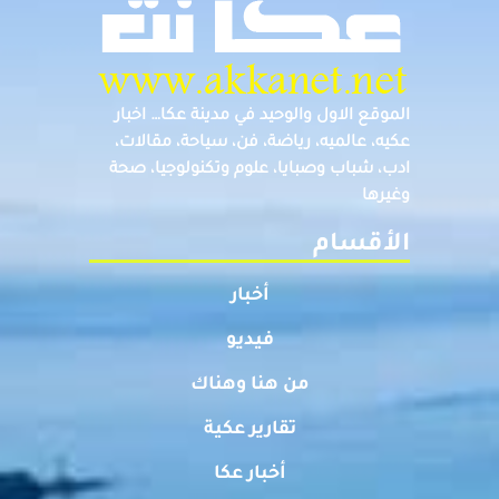
الموقع الاول والوحيد في مدينة عكا… اخبار
عكيه، عالميه، رياضة، فن، سياحة، مقالات،
ادب، شباب وصبايا، علوم وتكنولوجيا، صحة
وغيرها
الأقسام
أخبار
فيديو
من هنا وهناك
تقارير عكية
أخبار عكا