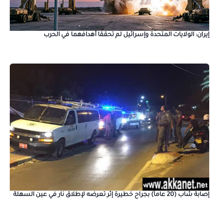
إيران: الولايات المتحدة وإسرائيل لم تحققا أهدافهما في الحرب
إصابة شاب (20 عاماً) بجراح خطيرة إثر تعرضه لإطلاق نار في عين السهلة