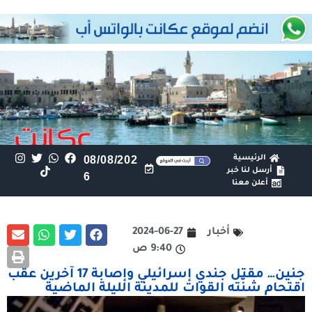
الرئيسية
08/08/202
أرسل لنا خبر
6
أعلن معنا
أخبار
2024-06-27
9:40 ص
جنين… مقتل جندي إسرائيلي وإصابة 17 آخرين عقب
اقتحام شنّته القوات للمدينة الليلة الماضية