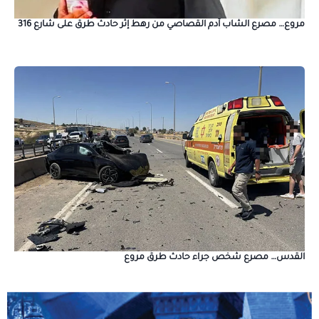
مروع… مصرع الشاب آدم القصاصي من رهط إثر حادث طرق على شارع 316
القدس… مصرع شخص جراء حادث طرق مروع