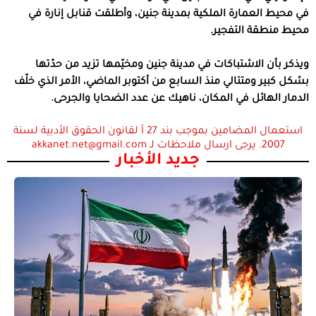
في محيط العمارة الملكية بمدينة جنين، وأطلقت قنابل إنارة في
محيط منطقة التفجير.
ويذكر بأن الاشتباكات في مدينة جنين ومخيّمها تزيد من حدّتها
بشكل كبير ومتتالي منذ السابع من أكتوبر الماضي، الأمر الذي خلّف
الدمار الهائل في المكان، ناهيك عن عدد الضحايا والجرحى.
استعمال المضامين بموجب بند 27 أ لقانون الحقوق الأدبية لسنة
2007. يرجى ارسال ملاحظات لـ akkanet.net@gmail.com
جديد الأخبار