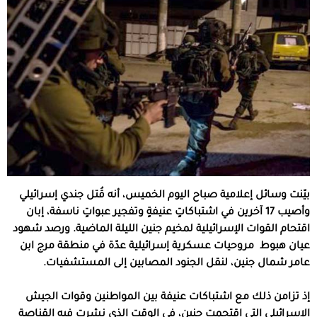
بيّنت وسائل إعلامية صباح اليوم الخميس، أنه قُتل جندي إسرائيلي
وأصيب 17 آخرين في اشتباكاتٍ عنيفةٍ وتفجير عبواتٍ ناسفة، إبان
اقتحام القوات الإسرائيلية لمخيم جنين الليلة الماضية. ورصد شهود
عيان هبوط مروحيات عسكرية إسرائيلية عدّة في منطقة مرج ابن
عامر شمال جنين، لنقل الجنود المصابين إلى المستشفيات.
إذ تزامن ذلك مع اشتباكات عنيفة بين المواطنين وقوات الجيش
الإسرائيلي التي اقتحمت جنين، في الوقت الذي نشرت فيه القناصة