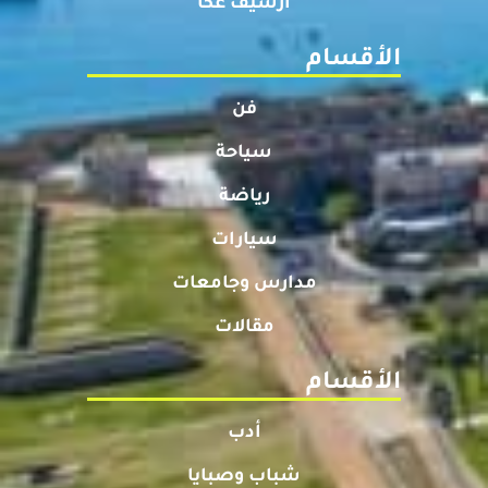
أرشيف عكا
الأقسام
فن
سياحة
رياضة
سيارات
مدارس وجامعات
مقالات
الأقسام
أدب
شباب وصبايا