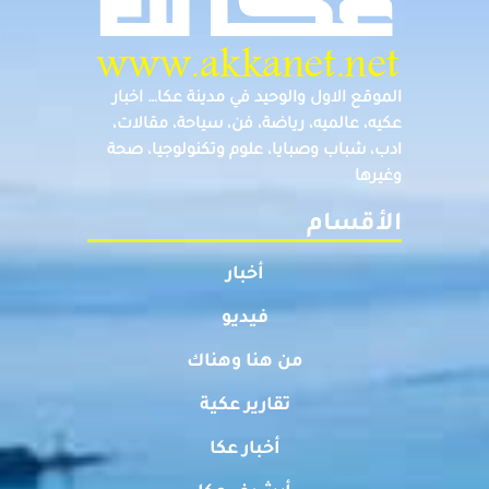
الموقع الاول والوحيد في مدينة عكا… اخبار
عكيه، عالميه، رياضة، فن، سياحة، مقالات،
ادب، شباب وصبايا، علوم وتكنولوجيا، صحة
وغيرها
الأقسام
أخبار
فيديو
من هنا وهناك
تقارير عكية
أخبار عكا