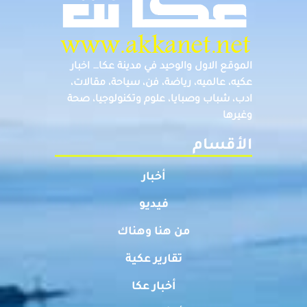
الموقع الاول والوحيد في مدينة عكا… اخبار
عكيه، عالميه، رياضة، فن، سياحة، مقالات،
ادب، شباب وصبايا، علوم وتكنولوجيا، صحة
وغيرها
الأقسام
أخبار
فيديو
من هنا وهناك
تقارير عكية
أخبار عكا