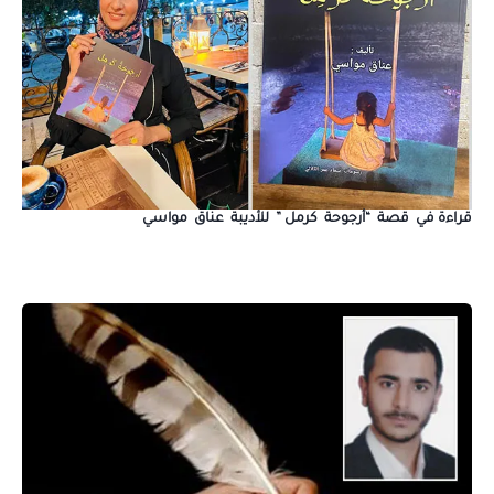
قراءة في قصة “أرجوحة كرمل ” للأديبة عناق مواسي