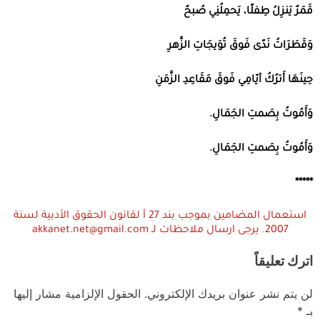
قَمَرٌ يَنزِلُ طِفلًا، يَحمِلُنِي صُبحٌ
وَقَطَرَاتُ نَدًى فَوقَ تُوَيجَاتِ الزَّهرِ
حِينَهَا أَترُكُ أيّامِي فَوقَ مَقَاعِدِ الزَّمَنِ
وَأَمُوتُ بِصَمتِ الجَمَالِ
.
وَأَمُوتُ بِصَمتِ الجَمَالِ
.
*****
استعمال المضامين بموجب بند 27 أ لقانون الحقوق الأدبية لسنة
2007. يرجى ارسال ملاحظات لـ akkanet.net@gmail.com
اترك تعليقاً
لن يتم نشر عنوان بريدك الإلكتروني.
الحقول الإلزامية مشار إليها
بـ
*