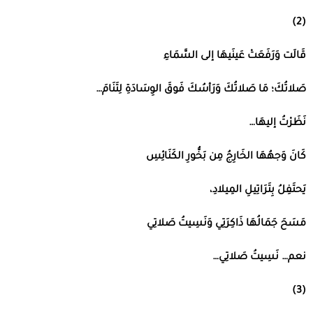
(2)
قَالَت وَرَفَعَتْ عَينَيهَا إلى السَّمَاءِ
صَلاتُكَ؛ مَا صَلاتُكَ وَرَأسُكَ فَوقَ الوِسَادَةِ لِتَنَامَ
…
نَظَرْتُ إليهَا
…
كَانَ وَجهُهَا الخَارِجُ مِن بَخُّورِ الكَنَائِسِ
يَحتَفِلُ بِتَرَاتِيلِ المِيلادِ،
مَسَحَ جَمَالُهَا ذَاكِرَتِي وَنَسِيتُ صَلاتِي
نعم
…
نَسِيتُ صَلاتِي
…
(3)