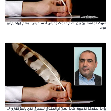
صوت المهمشين بين ناظم حكمت وفيض أحمد فيض… بقلم: إبراهيم أبو
عواد
بوَّابةُ المقدمِّة الذهبية: كتابةُ الظلِّ أم المفتاحُ السحريُّ الذي يأسرُ القارئ؟…