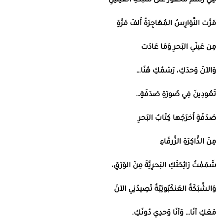
هِي رَسْمٌ مَحفُورٌ عَلَى شَبَكَةِ العَينَينِ
مَرَّت النَّوَارِسُ المُهَاجِرَةُ أَلفَ مَرَّةٍ
مِن عَينَي البَحرِ وَمَا عَادَت
وَالآنَ وَحدَكِ، رَسْمُكِ هُنَا
…
تَعُودِينَ فِي صُورَةِ صَدَفَةٍ
…
صَدَفَةٍ أَخرَجَها كِتَابُ البَحرِ
مِنَ الذَّاكِرَةِ الزَّرقَاءِ
شَمَمْتُ رَائِحَتَكِ البَحرِيَّةَ مِنَ الوَرَقِ،
وَالشَّبَكَةُ العَنكَبُوتِيّةُ تَصِيدُنِي الآنَ
مَعَكِ أنَا
…
وَأنَا وَحدِي دُونَكِ
.