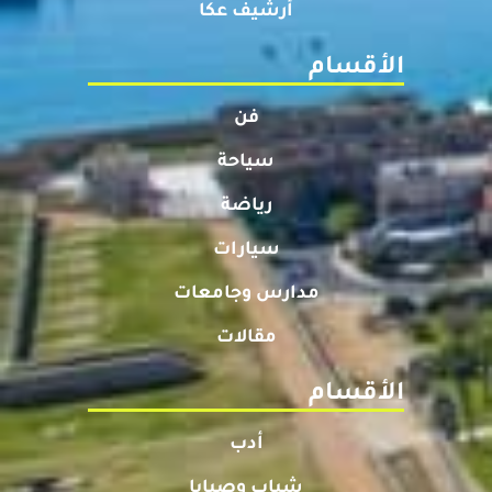
أرشيف عكا
الأقسام
فن
سياحة
رياضة
سيارات
مدارس وجامعات
مقالات
الأقسام
أدب
شباب وصبايا