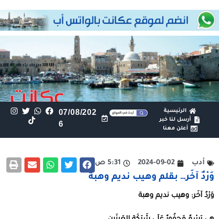
الرئيسية
07/08/202
أرسل لنا خبر
6
أعلن معنا
أدب
2024-09-02
5:31 ص
وَرْدٌ آخَر… بقلم وهيب نديم وهبة
وَرْدٌ
آخَر
:
وهيب
نديم
وهبة