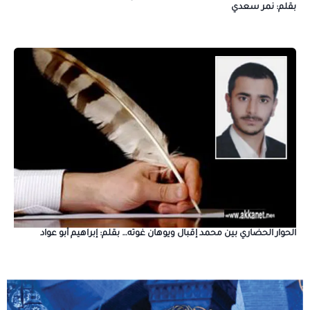
بقلم: نمر سعدي
الحوار الحضاري بين محمد إقبال ويوهان غوته… بقلم: إبراهيم أبو عواد