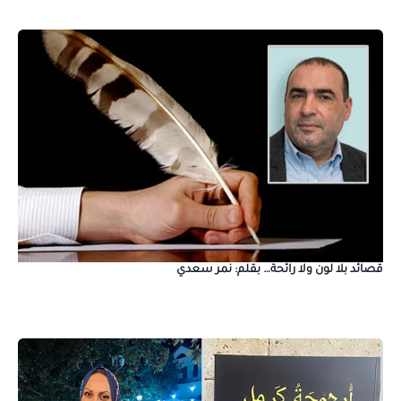
قصائد بلا لون ولا رائحة… بقلم: نمر سعدي