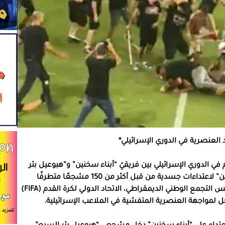
 العنصرية في الدوري الإسرائيلي*
في الدوري الإسرائيلي بين فريقيّ “أبناء سخنين” و”هبوعيل بئر
السبع”، حيث تعرض لاعبو ومشجعو فريق “أبناء سخنين” لاعتداءات جسدية من قبل أكثر من 150 مشجعًا متطرفًا
لفريق “هبوعيل بئر السبع”، ناشد سامي أبو شحادة- رئيس التجمع الوطني الديمقراطي، الاتحاد الدولي لكرة القدم (FIFA)