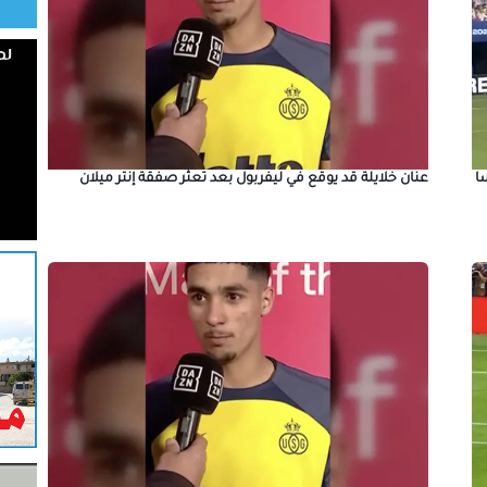
عنان خلايلة قد يوقع في ليفربول بعد تعثر صفقة إنتر ميلان