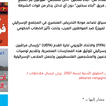
اعتداء على “أبناء سخنين” دخل مشجعي “هبوعيل بئر السبع”
ريق “أبناء سخنين” دون أي تدخل يذكر من قوات الشرطة
ي سياق تصاعد موجة التحريض العنصري في المجتمع الإسرائيلي
يين، المدعومة من قبل أكثر من 65 قانونًا تمييزيًا ضد المواطنين العرب، وتحت تأثير الخطاب الحكومي
وطالب أبو شحادة في رسالته الاتحاد الدولي لكرة القدم (FIFA) والاتحاد الأوروبي لكرة القدم (UEFA) “بإرسال مراقبين
إسرائيلي لتوثيق هذه الممارسات العنصرية، وتقديم توصيات
لاعبين والمشجعين الفلسطينيين وتجعل الملاعب الإسرائيلية
استعمال المضامين بموجب بند 27 أ لقانون الحقوق الأدبية لسنة 2007. يرجى ارسال ملاحظات لـ
akkanet.net@gm
 مشار إليها بـ
*