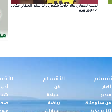
اللاعب الحيفاوي عنان خلايلة ينضم إلى إنتر ميلان الايطالي مقابل
23 مليون يورو
أقسام
الأقسام
الأقس
أخبار
فن
أدب
فيديو
سياحة
شباب
من هنا وهناك
رياضة
صحة
تقارير عكية
سيارات
علوم 