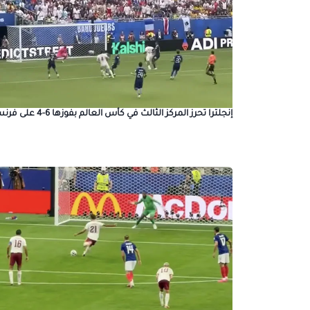
إنجلترا تحرز المركز الثالث في كأس العالم بفوزها 6-4 على فرنسا