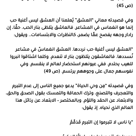
(ص 45)
وفي قصيدته معاني “العشق” يُعلمنا أن العشق ليس أغنية حب
إنما هو انغماس في المشاعر. فالعاشق يتلظى بنار الحب. حقًا، إن
رادار وجهه يفصح عمَّا يضمر، كالنظرات والابتسامات.. ويقول:
“العشق ليس أغنية حب نرددها. العشق انغماسٌ في مشاعر
نُسددها. فالعاشقون يتلظون بنار لا تنعدم. وكلما اشتاقوا انبروا
للهيب يحتدم. ففي عيونهم استحضار لعالم لا ينقسم. وفي
نفوسهم جمال على وجوههم يرتسم. (ص 49)
وفي قصيدته “مِن وحي الحياة” يدعو جميع الناس إلى عدم التبرم
والتعجرف والتصنع، وترك الحماقة والتمسك بقول الصدق والحق،
والابتعاد عن الحقد واللؤم. وبالمختصر – الابتعاد عن رذائل هذا
العالم الذي نحياه. إذ يقول:
“يا ناس لا تتبرموا إن التبرم مُذمَّمُ