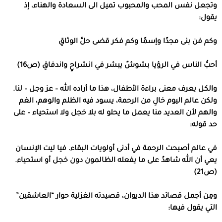
وتجعل نفس المحب والمحبوب تميل الى السعادة والهناء، إذ
يقول:
وكم فن بنى مجدًا وإسمًا وكم فكر قضى حلَّ الوثاقِ
أحبُّ الناس في الرؤيا بشوشٌ يبشر في انشراحٍ واندفاقِ (ص16)
والكل يعرف معنى براءة الأطفال، هذا ما أراده الله – عز وجل – لنا.
ولكن عالم اليوم خالِ من الرحمة، يسود فيه الظلم والوهم، الغم
والهم لأن العديد منا يعمل ما يحلو له بلا خجل ولا استحياء – على
حد قوله:
في عالم أصبحت الرحمة في أدنى أولويات البقاء. فيا ليت الإنسان
يعي أن الله شاهدٌ على ما يفعله الظالمون دون خجل أو استحياء.
(ص21)
ومِن أجمل قصائد هذا الديوان، قصيدته الغزلية حوار “العاشقين”
التي يقول فيها: