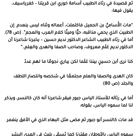
ثم قصيدة في رثاء الطبيب أسامة خوري ابن قريتنا – كفرياسيف،
يقول فيها:
“مات الأُساميُّ بن الجميل فاكتملت، أعماله وثناه ليس ينعدم. إن
الطبيبَ الذي يحمي مناقبه، حيًّا وميتًا كلام العرب والعجم”. (ص 78).
أما في رثاء الطبيب الشاعر الدكتور نديم حسين – يخبرنا شاعرنا أن
الدكتور نديم عَلَم معروف، وصاحب الصفا والهدى والعِلم..”
كنا نرى أبن حسينٍ بيننا عَلَما لكن يباري نجومًا ما لهم عددُ
كان الهدى والصفا والعلم مجتمعًا في شخصه وانتصار اللطف
والجلد (ص 80)
أما في رثائه للأستاذ الياس جبور فيقر شاعرنا أنه كان كالنسر، ويذكر
لنا لما سموه الياس، بقوله:
قد مات كالنسر أبو جبور ثم مضى مثل البهاء الذي في الأفق ينغمر
سموه الياس بالأوطان مقترنا كما يُسمّى بليث في المدى
البشر