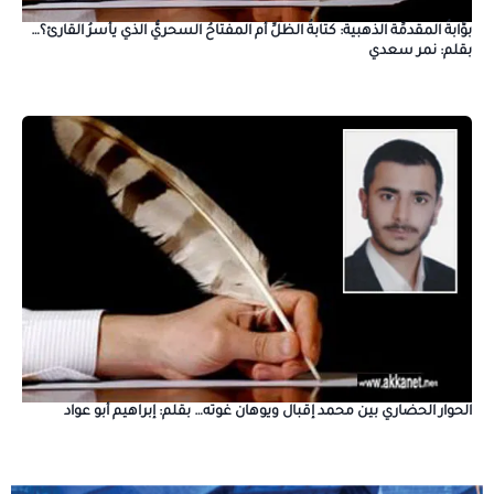
بوَّابةُ المقدمِّة الذهبية: كتابةُ الظلِّ أم المفتاحُ السحريُّ الذي يأسرُ القارئ؟…
بقلم: نمر سعدي
الحوار الحضاري بين محمد إقبال ويوهان غوته… بقلم: إبراهيم أبو عواد