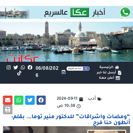
الرئيسية
06/08/202
أرسل لنا خبر
6
أعلن معنا
أدب
2024-09-11
10:38 ص
“ومضات واشراقات” للدكتور منير توما…. بقلم:
أنطون حنا فرح