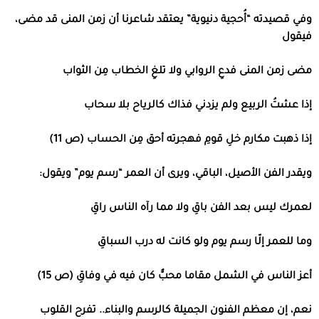
وفي قصيدته “أُحجية دنيوية” يعتقد شاعرنا أن زمن المنى قد مضى،
فيقول
مضى زمن المنى فدعِ الروابي ولا تلغِ الخطاب مِن الثواب
إذا عشتُ الربيع ولم يزدني فذاك كالرياح بلا سحاب
إذا ذهبت مكارم خلِ قومِ فهجرته أحق مِن الحساب (ص 11)
ويقدر الفن الأصيل، الباقي، ويرى أن العمر “رسم يوم” ويقول:
لعمرك ليس بعد الفن باقِ ولا مما رآه الناس راقِ
وما للعمر إلّا رسم يوم ولو كانت له درب السباقِ
أعز الناس في الشمل مقاما محبٌّ كان فيه في وفاقِ (ص 15)
نعم، إن معظم الفنون الجميلة كالرسم والبناء.. تفرح القلوب