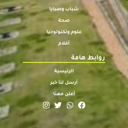
شباب وصبايا
صحة
علوم وتكنولوجيا
أفلام
روابط هامة
الرئيسية
أرسل لنا خبر
أعلن معنا