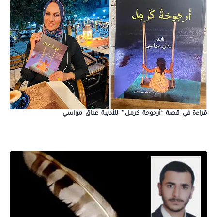
قراءة في قصة “أرجوحة كرمل ” للأديبة عناق مواسي