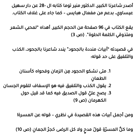
أصدر شاعرنا الكبير، الدكتور منير توما كتابه ال -28 عن دار سهيل
عيساوي، بدعم من مفعال هبايس – كما جاء على غلاف الكتاب.
يقع الكتاب في 96 صفحة من الحجم الكبير. أهداه “لمحبي الشعر
ومتذوقي الكلمة الحلوة”. (ص 3)
في قصيدته “أبيات منددة بالجحود” يندد شاعرنا بالجحود، الكذب
والتلفيق على حد قوله:
متى نشكو الحجود مِن الزمان وفحواه كأسنان
الطعانِ
يقول الكذب والتلفيق فيه هو الإسفاف للقوم الحِسان
يصح عليَّ قول الصديق فيه كما قد قيل حول
الكهرمان (ص 9)
ومن أجمل أبيات هذه القصيدة في نظري – قوله عن المسرة!
وما كلُّ المسرّةِ قولُ مدحٍ ولا كل الرضى حَجرُ الجمانِ (ص 10)