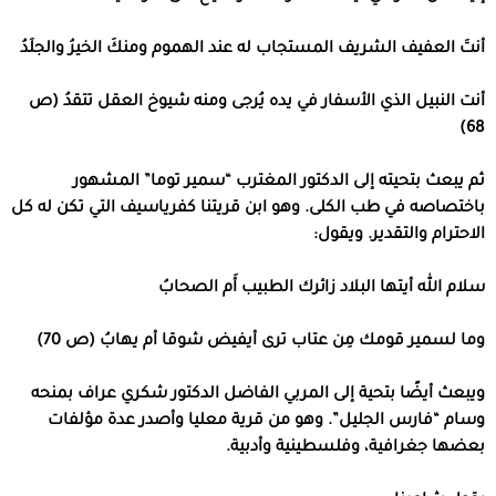
أنتَ العفيف الشريف المستجاب له عند الهموم ومنكَ الخيرُ والجلَدُ
أنت النبيل الذي الأسفار في يده يُرجى ومنه شيوخ العقل تتقدُ (ص
68)
ثم يبعث بتحيته إلى الدكتور المغترب “سمير توما” المشهور
باختصاصه في طب الكلى. وهو ابن قريتنا كفرياسيف التي تكن له كل
الاحترام والتقدير. ويقول:
سلام الله أيتها البلاد زائرك الطبيب أَم الصحابُ
وما لسمير قومك مِن عتاب ترى أيفيض شوقا أم يهابُ (ص 70)
ويبعث أيضًا بتحية إلى المربي الفاضل الدكتور شكري عراف بمنحه
وسام “فارس الجليل”. وهو من قرية معليا وأصدر عدة مؤلفات
بعضها جغرافية، وفلسطينية وأدبية.