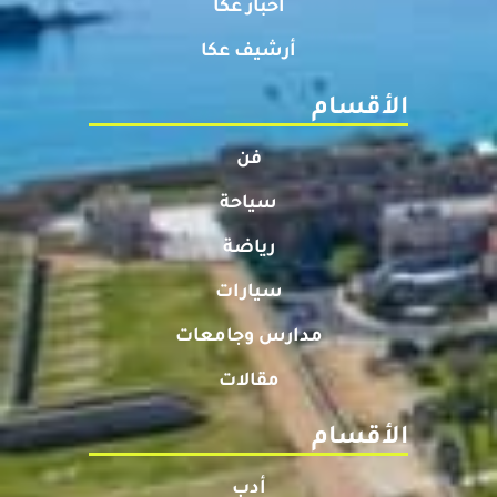
أخبار عكا
أرشيف عكا
الأقسام
فن
سياحة
رياضة
سيارات
مدارس وجامعات
مقالات
الأقسام
أدب