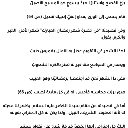
بزغ الفصح واستنارَ العيدُ بيسوعٍ هو المسيح الأصيلُ
قام يسعى إلى الورى بفداءٍ إلهيٍّ إنجيله قنديل (ص 64)
وفي قصيدته “في حضرة شهر رمضان المبارك” شهر الأمل، الخير
والكرم، يقول:
لهذا الشهر في التقويم عطرٌ به الآمال يغمرهن طيبُ
ويصدر في المجامع منه خير له تعتز بالكرم الشعوبُ
ففي ذا الشهر نحن قد اجتمعنا برمضانيّنا وهو الحبيب
هدى برزت محاسنه فأمسى له في كل مأدبة نصيب (ص 66)
أما في قصيدته عن مقام سيدنا الخضر عليه السلام، يظهر لنا محبته
له لأنه العفيف، الشريف، النبيل.. ولذا يكن له كل الاحترام، بقوله:
إليكَ كل احترامي أيها الخضرُ قد فاز شيخ على تقواه يستند