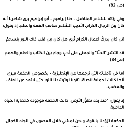
(ص
82)
وفي رثائه للشاعر المناضل – حنا إبراهيم – أبو إبراهيم يرى شاعرنا أنه
كان مِن الرجال الكرام، الأديب الشاعر صاحب الهمة والعلم، إذ يقول:
مَن كان يدركُ أعمال الكرام تُرى هل كان مِن قلب ذاك النور ينسجمُ
قد انتشر “الحنّا” والمعنى على أدبٍ وجاء بين الكتاب والعلم والهمم
(ص84)
أما في تأملاته التي ترجمها عن الإنجليزية – بخصوص الحكمة فيرى
أنها كانت لحماية الحياة، تقوينا وترشدنا للنور حتى نبتعد عن العنف
والغضب..
إذ يقول: “منذ بدء تطوُّر الأرض، كانت الحكمة موجودة كحماية الحياة
الداخلية.
الحكمة تزوّدنا بالقوة، ونحن نمشي خلال العصور، في اتجاه الكمال،