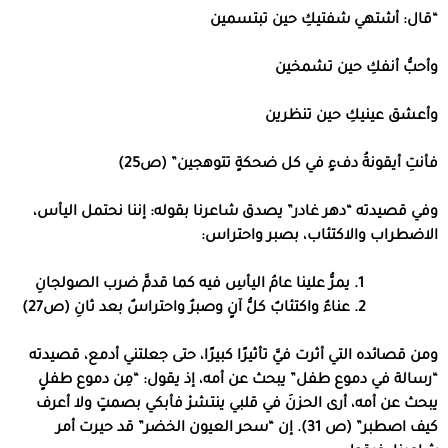
“قال: أشتهي شفتيكِ حين تبتسمين
وأحبُّ أنفكِ حين تشمخين
وأعشق عينيكِ حين تنظرين
فأنتِ أيقونةُ دفءٍ في كل ضحكةٍ تتوهجين” (ص25)
وفي قصيدته “دهر غادر” يصدق شاعرنا بقوله: إننا نحتمل اليأس،
الاضطراب والاكتئاب، بصبر واحتراس:
يمرُّ علينا عامُ اليأسِ فيه كما قدمَّ ضرب الصولجانِ
عناءٌ واكتئابٌ كلُّ آنٍ وصبرٌ واحتراسٌ بعد ثانِ (ص27)
ومن قصائده التي أثرت فيَّ تأثيرًا كبيرًا، حتى جعلتني أدمع، قصيدته
“رسالة في دموع طفل” يبحث عن أمه، إذ يقول: “مِن دموع طفلٍ
يبحث عن أمه، أرى الحزنَ في قلبي ينتشرْ فأبكي بصمتٍ ولا أعرف
كيف اصطبر” (ص 31). إن “سحر العيون الخضر” قد حيرت أمر