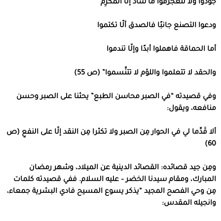
جودوا ولا تتعجرفوا ما ساد إلّا المكرِمُ
ودعوا التصنع جانبًا فالصدق ألّا تكتموا
أما الحماقة فاهملوا أبدًا وإلّا تندموا
والحقد لا تتعلموا واللؤم لا تتنَّسموا” (ص 55)
وفي قصيدته “في الصبر محاسن الطبع” يحثنا على الصبر وحسن
منافعه، ويقول:
ألا قَدِّما لي في الحوار مِن الصبر ولا تكثرا مِن النقد إلّا على النفعِ (ص
60)
ومِن جيد قصائده: القصائد الدينية عن الميلاد، وشهر رمضان
المبارك، ومقام سيدنا الخضر – عليه السلام. ففي قصيدته كلمات
مِن وحي الفصح المجيد “يذكر يسوع المسيح فادي البشرية جمعاء،
وانجيله المقدس: