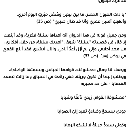
شاعرنا، فيقول:
“يا ذات العيون الخضر، ما بين بيضٍ وسُمْر، حيّرتِ اليومَ أمري،
وألهبتِ أمسِ عمري وأنا قد طال صبري” (ص 35)
ومن جميل قوله في هذا الديوان أنه أهداها سنبلة فكرية، وقد أينعت
إذ قال في قصيدته “سنبلة” شوق: “أهديك سنبلة، مِن حقل أفكاري،
مِن مهد أحلامي وإني لم أزل أعدُّ أيامي. والآن أبشري فقد أينع القمح
في روض زهر”. (ص 37)
ويصف لنا جمال معشوقته، قوامها المياس وبسمتها الوضاءة،
ويطلب إليها أن تكون جريئة، فهي رائعة في السباق وما زالت تصعد
الهضابا – على حد تعبيره:
“ممشوقة القوام، زيدي تألقًا وشبابا
جودي ببسمةٍ وضاءةٍ تعيد إليّ الصوابا
وكوني سيدةً جريئةً لا تشكو الرهابا