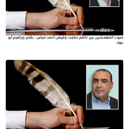
صوت المهمشين بين ناظم حكمت وفيض أحمد فيض… بقلم: إبراهيم أبو
عواد