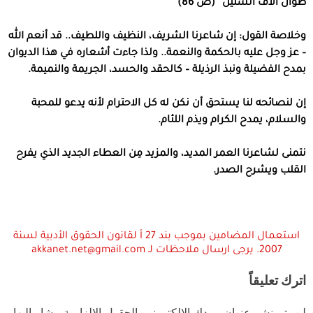
طوال آلاف السنين” (ص 86)
وخلاصة القول: إن شاعرنا الشريف، النظيف واللطيف.. قد أنعم الله
– عز وجل عليه بالحكمة والنعمة.. ولذا جاءت أشعاره في هذا الديوان
بمدح الفضيلة ونبذ الرذيلة – كالحقد والحسد، الجريمة والنميمة.
إن لنصائحه لنا يستحق أن نكن له كل الاحترام لأنه يدعو للمحبة
والسلام، يمدح الكرام ويذم اللئام.
نتمنى لشاعرنا العمر المديد، والمزيد مِن العطاء الجديد الذي يفرح
القلب ويشرح الصدر.
استعمال المضامين بموجب بند 27 أ لقانون الحقوق الأدبية لسنة
2007. يرجى ارسال ملاحظات لـ akkanet.net@gmail.com
اترك تعليقاً
لن يتم نشر عنوان بريدك الإلكتروني.
الحقول الإلزامية مشار إليها