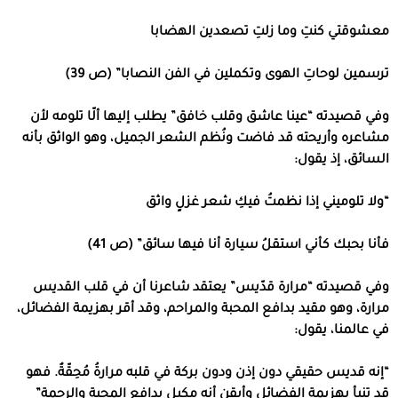
معشوقتي كنتِ وما زلتِ تصعدين الهضابا
ترسمين لوحاتِ الهوى وتكملين في الفن النصابا” (ص 39)
وفي قصيدته “عينا عاشق وقلب خافق” يطلب إليها ألّا تلومه لأن
مشاعره وأريحته قد فاضت ونُظم الشعر الجميل، وهو الواثق بأنه
السائق، إذ يقول:
“ولا تلوميني إذا نظمتُ فيكِ شعر غزلٍ واثق
فأنا بحبك كأني استقلُ سيارة أنا فيها سائق” (ص 41)
وفي قصيدته “مرارة قدّيس” يعتقد شاعرنا أن في قلب القديس
مرارة، وهو مقيد بدافع المحبة والمراحم، وقد أقر بهزيمة الفضائل،
في عالمنا، يقول:
“إنه قديس حقيقي دون إذن ودون بركة في قلبه مرارةُ مُحِقّةٌ. فهو
قد تنبأ بهزيمة الفضائل وأيقن أنه مكبل بدافع المحبة والرحمة”