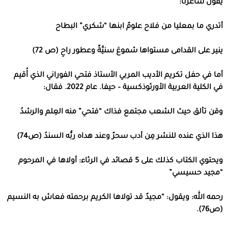
يقول شاعرنا:
أتدري ما بمعليا من فلاح علومٌ ابنها “شكري” البطاح
ينير على القدامى مستواها شموعَ سنيَّةً وعطور راحِ (ص 72)
أما في حفل تكريم الأديب المربي الأستاذ فتحي الفوراني الذي أُقيم
في الكلية العربية الأورثوذكسية – حيفا. عام 2022. فقال:
ومَن تألق حيث الشعب مجتمع فذاك “فتحي” منه العِلم والرشدُ
هذا الذي عنده للنشر مِن أدب سحرٌ وعند هداه ربُّه السندُ (ص74)
ويحتوي الكتاب كذلك على 5 قصائد في الرثاء: أولاها في المرحوم
“مجيد حسيسي”
رحمه الله: ويقول: “مجيدٌ قد تولاها الكريم برحمته فعاش به النسيم
(ص76).