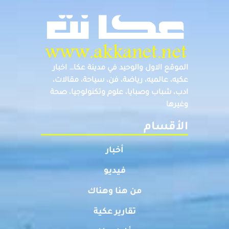
الموقع الاول والوحيد في مدينة عكا… اخبار
عكيه، عالميه، رياضة، فن، سياحة، مقالات،
ادب، شباب وصبايا، علوم وتكنولوجيا، صحة
وغيرها
الأقسام
أخبار
فيديو
من هنا وهناك
تقارير عكية