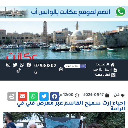
الرئيسية
07/08/202
أرسل لنا خبر
6
أعلن معنا
فن
2024-09-17
12:00 م
إحياء إرث سميح القاسم عبر معرض فني في
الرامة