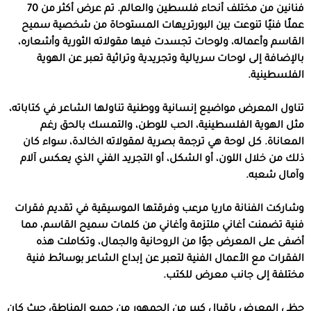
فنانين من مختلف أنحاء فلسطين والعالم. تم عرض أكثر من 70
عملًا فنيًا تنوعت بين البورتريهات المستوحاة من شخصية سميح
القاسم وأعماله، ولوحات تجسدت فيها مقولاته الثورية وأشعاره،
بالإضافة إلى لوحات سريالية وتجريدية وتراثية تعبر عن الهوية
الفلسطينية.
تناول المعرض مواضيع إنسانية ووطنية تناولها الشاعر في كتاباته،
مثل الهوية الفلسطينية، الحب للوطن، والتمسك بالحق رغم
المعاناة. كل لوحة هي ترجمة بصرية لمقولاته الخالدة، سواء كان
ذلك من خلال اللون، أو الشكل، أو التجريد الفني الذي يعكس آلام
وآمال شعبه.
وشاركت الفنانة ماريا مرعب وفرقتها الموسيقية في تقديم فقرات
فنية تضمنت أغاني ملتزمة وأغاني من كلمات سميح القاسم، مما
أضفى على المعرض جوًا من الروحانية والجمال، وتكاملت هذه
الفقرات مع الأعمال الفنية لتعبر عن إبداع الشاعر بوسائط فنية
مختلفة إلى جانب معرض للكتب.
حظي المعرض بإقبال كبير من الجمهور من جميع المناطق حيث كان