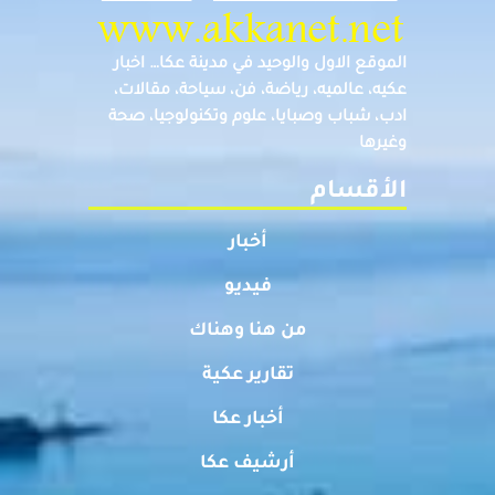
الموقع الاول والوحيد في مدينة عكا… اخبار
عكيه، عالميه، رياضة، فن، سياحة، مقالات،
ادب، شباب وصبايا، علوم وتكنولوجيا، صحة
وغيرها
الأقسام
أخبار
فيديو
من هنا وهناك
تقارير عكية
أخبار عكا
أرشيف عكا