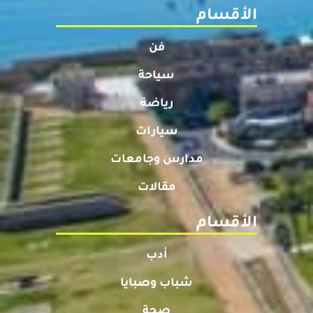
الأقسام
فن
سياحة
رياضة
سيارات
مدارس وجامعات
مقالات
الأقسام
أدب
شباب وصبايا
صحة