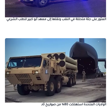
العثور على جثة متحللة في النقب ونقلها إلى معهد أبو كبير للطب الشرعي
الولايات المتحدة استهلكت 80% من صواريخ ثاد