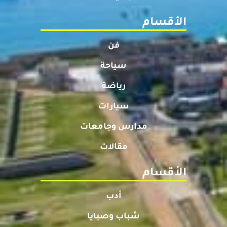
الأقسام
فن
سياحة
رياضة
سيارات
مدارس وجامعات
مقالات
الأقسام
أدب
شباب وصبايا