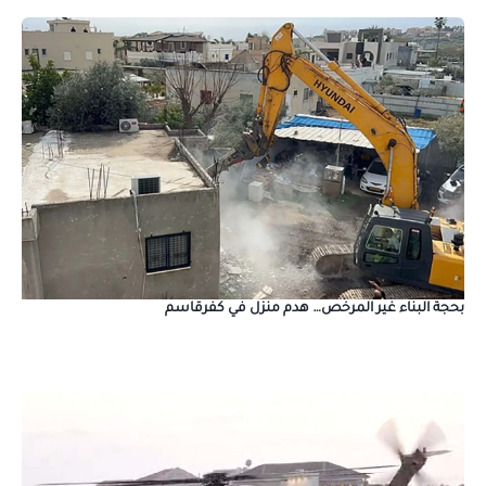
بحجة البناء غير المرخص… هدم منزل في كفرقاسم