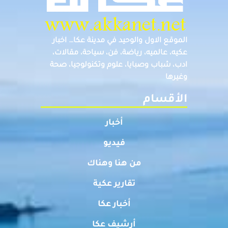
الموقع الاول والوحيد في مدينة عكا… اخبار
عكيه، عالميه، رياضة، فن، سياحة، مقالات،
ادب، شباب وصبايا، علوم وتكنولوجيا، صحة
وغيرها
الأقسام
أخبار
فيديو
من هنا وهناك
تقارير عكية
أخبار عكا
أرشيف عكا