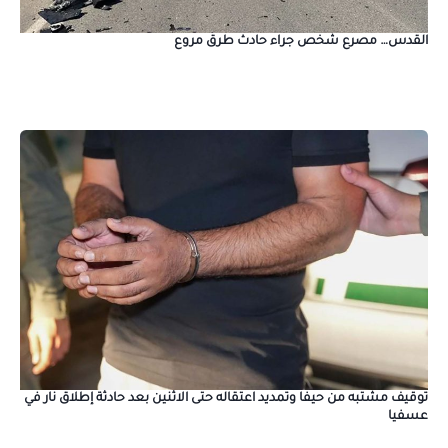
القدس… مصرع شخص جراء حادث طرق مروع
توقيف مشتبه من حيفا وتمديد اعتقاله حتى الاثنين بعد حادثة إطلاق نار في
عسفيا