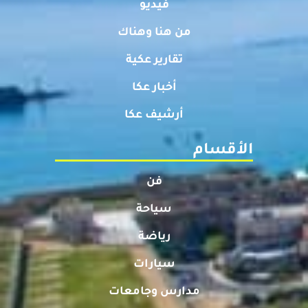
فيديو
من هنا وهناك
تقارير عكية
أخبار عكا
أرشيف عكا
الأقسام
فن
سياحة
رياضة
سيارات
مدارس وجامعات