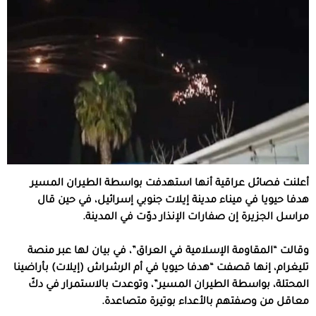
أعلنت فصائل عراقية أنها استهدفت بواسطة الطيران المسير
هدفا حيويا في ميناء مدينة إيلات جنوبي إسرائيل، في حين قال
مراسل الجزيرة إن صفارات الإنذار دوّت في المدينة.
وقالت “المقاومة الإسلامية في العراق”، في بيان لها عبر منصة
تليغرام، إنها قصفت “هدفا حيويا في أم الرشراش (إيلات) بأراضينا
المحتلة، بواسطة الطيران المسير”، وتوعدت بالاستمرار في دكّ
معاقل من وصفتهم بالأعداء بوتيرة متصاعدة.