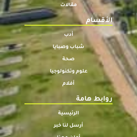
مقالات
الأقسام
أدب
شباب وصبايا
صحة
علوم وتكنولوجيا
أفلام
روابط هامة
الرئيسية
أرسل لنا خبر