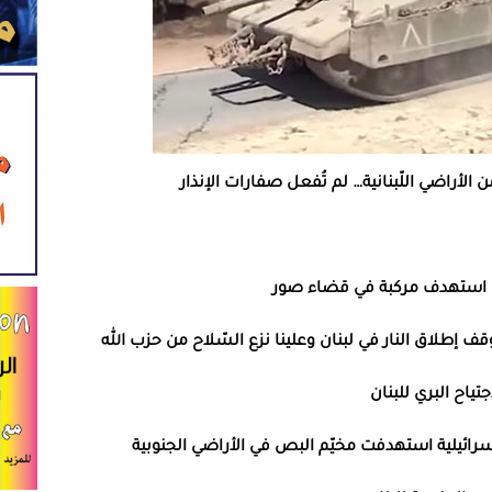
لأراضي اللّبنانية… لم تُفعل صفارات الإنذار
ئيليّ استهدف مركبة في قضاء صور
بوقف إطلاق النار في لبنان وعلينا نزع السّلاح من حزب الله
ياح البري للبنان
ائيلية استهدفت مخيّم البص في الأراضي الجنوبية