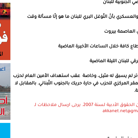
ي الجنوبية للبنان
لعسكري بأنّ التّوغل البري للبنان ما هو إلّا مسألة وقت
ي العاصمة بيروت
ب يومها الـ360، وسط ترقب وتوتر لم يسبق له مثيل، وخاصة عقب استهداف الأمين العام لحزب
قر المركزي للحزب في حارة حريك بالجنوب اللّبناني. بالمقابل لا
.
استعمال المضامين بموجب بند 27 أ لقانون الحقوق الأدبية لسنة 2007. يرجى ارسال ملاحظات لـ
akkanet.net@gm