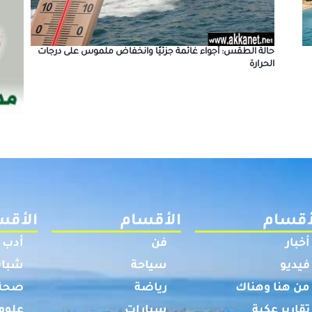
حالة الطقس: أجواء غائمة جزئيًا وانخفاض ملموس على درجات
الحرارة
أقسام
الأقسام
الأقس
أخبار
فن
أدب
فيديو
سياحة
شباب
من هنا وهناك
رياضة
صحة
تقارير عكية
سيارات
علوم 