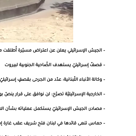
– الجيش الإسرائيلي يعلن عن اعتراض مسيّرة أُطلقت من ا
– قصفٌ إسرائيليّ يستهدف الضّاحية الجنوبية لبيروت
– وكالة الأنباء اللّبنانية: عدّد من الجرحى بقصفٍ إسرا
– الخارجية الإسرائيليّة تصرّح: لن نوافق على قرار ينصّ 
– مصادر: الجيش الإسرائيليّ يستكمل عملياته بشأن الاجت
– حماس تنعى قائدها في لبنان فتح شريف عقب غارة إسر