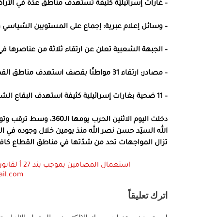
– غارات إسرائيليّة كثيفة تستهدف مناطق عدّة في الأراض
– وسائل إعلام عبرية: إجماع على المستويين السّياسي وا
– الجبهة الشعبية تعلن عن ارتقاء ثلاثة من عناصرها ف
– مصادر: ارتقاء 31 مواطنًا بقصف استهدف مناطق القطاع كافة خلال الساعات الأخيرة الماضية
– 11 ضحية بغارات إسرائيلية كثيفة استهدف البقاع الشرقي للبنان الليلة الماضية
دخلت اليوم الاثنين الحر
الله السيّد حسن نصر الله منذ يومين خلال وجوده في الم
تزال المواجهات تحد من شدّتها في مناطق القطاع كافة
ail.com
اترك تعليقاً