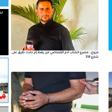
مروع… مصرع الشاب آدم القصاصي من رهط إثر حادث طرق على
شارع 316