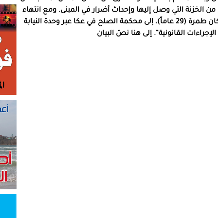
ن الخزنة التي وصل إليها وإحداث أضرار في المبنى. ومع انتهاء
مرحلة التحقيق، قُدمت لائحة اتهام ضد المشتبه من سكان طمرة (29 عاماً)، إلى محكمة الصلح في عكا عبر وحدة النيابة
جراءات القانونية”. إلى هنا نصّ البيان