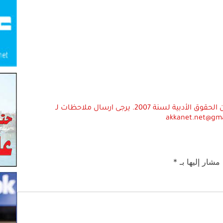
استعمال المضامين بموجب بند 27 أ لقانون الحقوق الأدبية لسنة 2007. يرجى ارسال ملاحظات لـ
akkanet.net@gm
 مشار إليها بـ
*