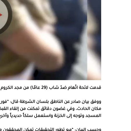
قدمت لائحة اتّهام ضدّ شاب (29 عامًا) من مجد الكروم باقتحام أحد مساجد المدينة وسرقة مئات الشواقل من المكان.
ووفق بيان صادر عن الناطق بلسان الشرطة قال: “فور 
مكان الحادث، وفي غضون دقائق تمكنت من إلقاء القبض ع
المسجد وتوجه إلى الخزنة واستعمل سلكاً حديدياً وأخرج أ
وحسب البيان: “مع تطور التحقيقات تمكن المحققون 