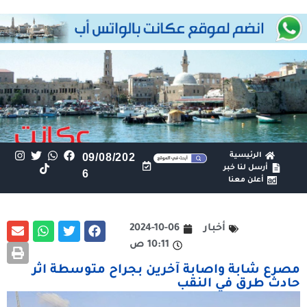
الرئيسية
09/08/202
أرسل لنا خبر
6
أعلن معنا
أخبار
2024-10-06
10:11 ص
مصرع شابة واصابة آخرين بجراح متوسطة اثر
حادث طرق في النقب