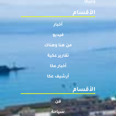
وغيرها
الأقسام
أخبار
فيديو
من هنا وهناك
تقارير عكية
أخبار عكا
أرشيف عكا
الأقسام
فن
سياحة