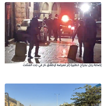
إصابة رجل بجراح خطيرة إثر تعرضه لإطلاق نار في جت المثلث