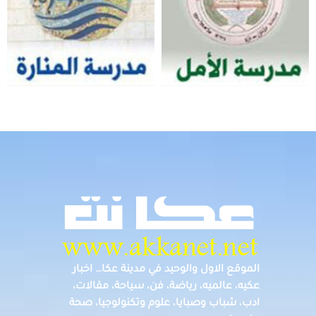
الموقع الاول والوحيد في مدينة عكا… اخبار
عكيه، عالميه، رياضة، فن، سياحة، مقالات،
ادب، شباب وصبايا، علوم وتكنولوجيا، صحة