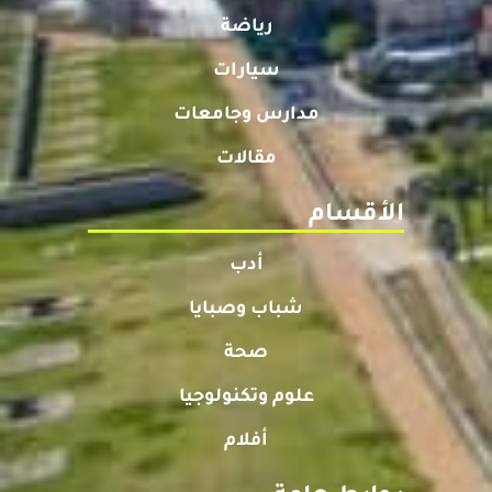
رياضة
سيارات
مدارس وجامعات
مقالات
الأقسام
أدب
شباب وصبايا
صحة
علوم وتكنولوجيا
أفلام