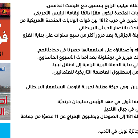
1812 – وقوع معركة مرتفعات كوينزتون، أولى المعارك الكبرى في حرب 1812 بين قوات الولايات المتحدة الأمريكية من
تهت بانتصار الجيش البريطاني.
نة الجزائرية بعد مرور أكثر من سبع سنوات على بداية الغزو
لبحرين، وهي حركة وطنية تحررية قاومت الاستعمار البريطاني
1977 – أربعة فلسطينيون يختطفون طائرة لوفتهانزا رحلة 181 إلى الصومال ويطلبون الإفراج عن 11 عضوًا من جماعة