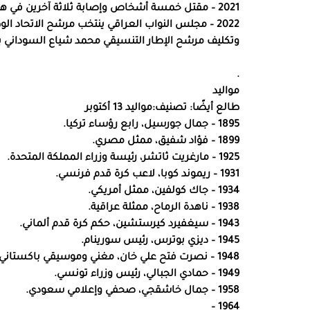
2021 – مقتل خمسة أشخاص وإصابة ثلاثة آخرين في هجوم في كونجسبرج، النرويج.
2022 – مجلس النواب العراقي ينتخب مرشح الاتحاد ا
وتكليف مرشح الإطار التنسيقي محمد شياع السوداني 
.
مواليد
طالع أيضًا: تصنيف:مواليد 13 أكتوبر
1895 – جمال جورسيل، رابع رؤساء تركيا.
1899 – فؤاد شفيق، ممثل مصري.
1925 – مارغريت ثاتشر، رئيسة وزراء المملكة المتحدة.
1931 – ريموند كوبا، لاعب كرة قدم فرنسي.
1934 – جاك كولفين، ممثل أمريكي.
1938 – ناهدة الرماح، ممثلة عراقية.
1943 – سيغفيرد كيرستشين، حكم كرة قدم ألماني.
1945 – ديزي بوترس، رئيس سورينام.
1948 – نصرت فتح علي خان، مغني وموسيقي باكستاني.
1949 – حمادي الجبالي، رئيس وزراء تونسي.
1958 – جمال خاشقجي، صحفي وإعلامي سعودي.
1964 –