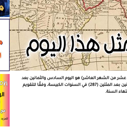
 الأوَّل أو يوم 13 \ 10 (اليوم الثالث عشر من الشهر العاشر) هو اليوم السادس والثمانين بعد
المئتين (286) من السنوات البسيطة، أو السابع والثمانين بعد المئتين (287) في السنوات الكبيسة، وفقًا للتقويم