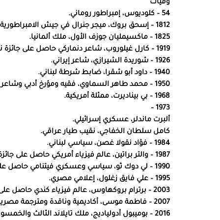
وفيات
54 – كلوديوس، إمبراطور روماني.
1812 – إسحق بروك، ميجر جنرال في جيش الامبراطورية البريطانية.
1825 – ماكسيمليان جوزف الأول، ملك ألمانيا.
1919 – كارل غيلوروب، شاعر دنماركي حاصل على جائزة نوبل في الأدب عام 1917.
1926 – شوريدة الشيرازي، شاعر إيراني.
1940 – داود أبو شقرا، ضابط شرطة لبناني.
1950 – محمد طاهر السماوي، فقيه ومؤرخ أدبي وشاعر عراقي.
1968 – بي بيناديرت، ممثلة أمريكية.
1973 –
ألبرت ماندلر، عسكري إسرائيلي.
كامل سلطان الخفاجي، نقيب طيار عراقي.
1984 – فؤاد نقولا غصن، سياسي لبناني.
1987 – والتر براتين، عالم فيزياء أمريكي حاصل على جائزة نوبل في الفيزياء عام 1956.
1990 – لي دوك ثو، سياسي وعسكري فيتنامي حاصل على جائزة نوبل للسلام عام 1973.
1995 – علي فايق زغلول، إعلامي مصري.
2003 – برترام بروكهاوس، عالم فيزياء كندي حاصل على جائزة نوبل في الفيزياء عام 1994.
2007 – فاطمة موسى، أكاديمية وناقدة ومترجمة مصرية.
2016 – بوميبول أدولياديج، ملك تايلاند الثالث والخمسون.