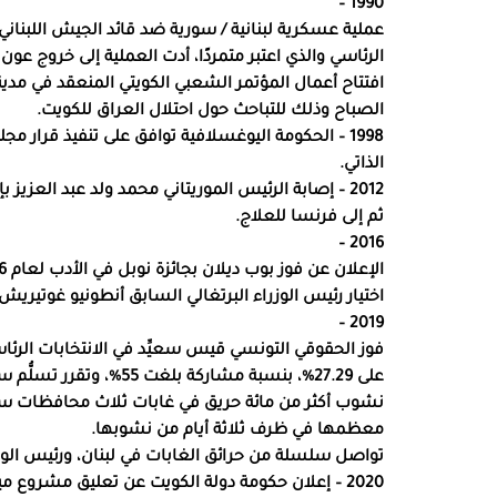
1990 –
عملية عسكرية لبنانية / سورية ضد قائد الجيش اللبن
الرئاسي والذي اعتبر متمردًا، أدت العملية إلى خروج ع
افتتاح أعمال المؤتمر الشعبي الكويتي المنعقد في مدين
الصباح وذلك للتباحث حول احتلال العراق للكويت.
1998 – الحكومة اليوغسلافية توافق على تنفيذ قرار مج
الذاتي.
2012 – إصابة الرئيس الموريتاني محمد ولد عبد العز
ثم إلى فرنسا للعلاج.
2016 –
الإعلان عن فوز بوب ديلان بجائزة نوبل في الأدب لعام 2016.
اختيار رئيس الوزراء البرتغالي السابق أنطونيو غوتيريش أم
2019 –
على 27.29%، بنسبة مشاركة بلغت 55%، وتقرر تسلُّم سعيّد الرئاسة في 23 أكتوبر 2019.
نشوب أكثر من مائة حريق في غابات ثلاث محافظات سو
معظمها في ظرف ثلاثة أيام من نشوبها.
تواصل سلسلة من حرائق الغابات في لبنان، ورئيس الوز
2020 – إعلان حكومة دولة الكويت عن تعليق مشروع ميناء مبارك الكبير، لإجراء مزيد من دراسات الجدوى.