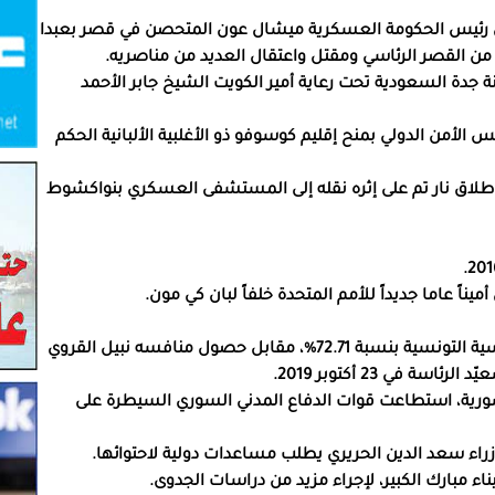
اني رئيس الحكومة العسكرية ميشال عون المتحصن في قصر بعبدا
ون من القصر الرئاسي ومقتل واعتقال العديد من مناصريه.
ة جدة السعودية تحت رعاية أمير الكويت الشيخ جابر الأحمد
لس الأمن الدولي بمنح إقليم كوسوفو ذو الأغلبية الألبانية الحكم
يز بإطلاق نار تم على إثره نقله إلى المستشفى العسكري بنواكشوط
يناً عاما جديداً للأمم المتحدة خلفاً لبان كي مون.
فوز الحقوقي التونسي قيس سعيِّد في الانتخابات الرئاسية التونسية بنسبة 72.71%، مقابل حصول منافسه نبيل القروي
رية، استطاعت قوات الدفاع المدني السوري السيطرة على
راء سعد الدين الحريري يطلب مساعدات دولية لاحتوائها.