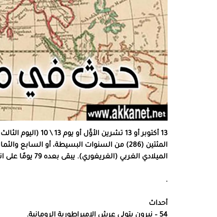
13 أكتوبر أو 13 تشرين
الميلادي الغربي (الغريغوري). يبقى بعده 79 يومًا على انتهاء السنة.
.
أحداث
54 – نيرون يتولى عرش الإمبراطورية الرومانية.