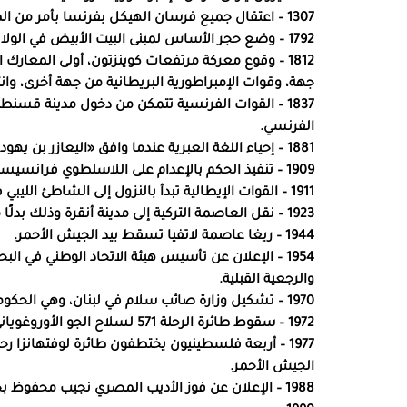
1307 – اعتقال جميع فرسان الهيكل بفرنسا بأمر من الملك فيليب الرابع بتنسيق مع كليمنت الخامس.
1792 – وضع حجر الأساس لمبنى البيت الأبيض في الولايات المتحدة ليكون مقرًا دائمًا لإقامة الرئيس الأمريكي.
جهة، وقوات الإمبراطورية البريطانية من جهة أخرى، وان
1837 – القوات الفرنسية تتمكن من دخول مدينة قسنطي
الفرنسي.
1881 – إحياء اللغة العبرية عندما وافق «اليعازر بن يهودا» وأصدقاؤه على استعمالها حصريًا في محادثاتهم.
1909 – تنفيذ الحكم بالإعدام على اللاسلطوي فرانسيسك فيرير في برشلونة بعد أحداث الأسبوع المأساوي.
1911 – القوات الإيطالية تبدأ بالنزول إلى الشاطئ الليبي في بداية الحملة البرية الرامية إلى احتلال ليبيا.
1923 – نقل العاصمة التركية إلى مدينة أنقرة وذلك بدلًا من إسطنبول العاصمة التاريخية للعثمانيين.
1944 – ريغا عاصمة لاتفيا تسقط بيد الجيش الأحمر.
1954 – الإعلان عن تأسيس هيئة الاتحاد الوطني في ا
والرجعية القبلية.
1970 – تشكيل وزارة صائب سلام في لبنان، وهي الحكومة الأولى في عهد الرئيس سليمان فرنجيّة.
1972 – سقوط طائرة الرحلة 571 لسلاح الجو الأوروغوياني في جبال الأنديز.
الجيش الأحمر.
1988 – الإعلان عن فوز الأديب المصري نجيب محفوظ بجائزة نوبل في الأدب.