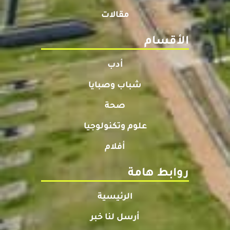
مقالات
الأقسام
أدب
شباب وصبايا
صحة
علوم وتكنولوجيا
أفلام
روابط هامة
الرئيسية
أرسل لنا خبر