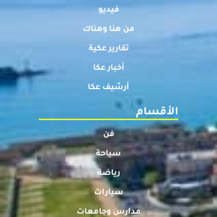
فيديو
من هنا وهناك
تقارير عكية
أخبار عكا
أرشيف عكا
الأقسام
فن
سياحة
رياضة
سيارات
مدارس وجامعات