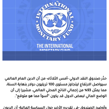
حذّر صندوق النقد الدولي -أمس الثلاثاء- من أن الدين العام العالمي
سيواصل الارتفاع ليتجاوز مستوى 100 تريليون دولار بنهاية السنة،
مما يمثل 93% من إجمالي الناتج المحلي العالمي، مشيرا إلى أن
الوضع المالي لبعض الدول قد يكون “أسوأ مما هو متوقع”.
وأوضح الصندوق -في تقريره الأخير حول السياسة المالية- أن الديون