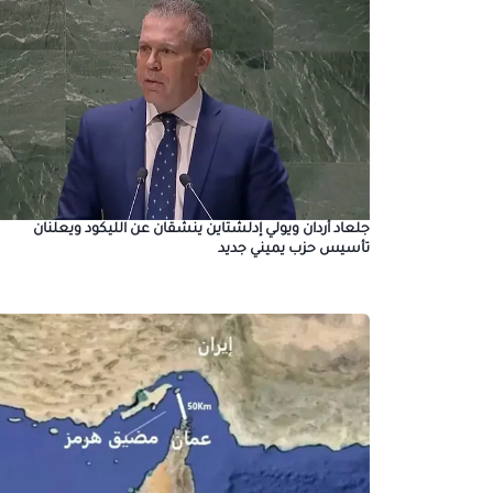
جلعاد أردان ويولي إدلشتاين ينشقان عن الليكود ويعلنان
تأسيس حزب يميني جديد