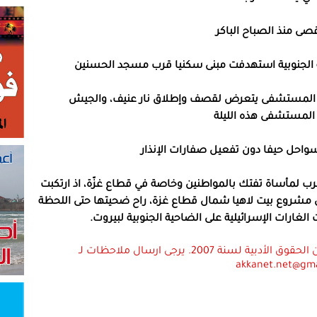
احية الجنوبية استهدفت مبنى سكنيا قرب مسجد الحسنين
 المستشفى يتعرض لقصف وإطلاق نار عنيف، والجيش
 المستشفى هذه الليلة
واحل حيفا دون تفعيل صفارات الإنذار
قم الأزمة وتتحوّل الحرب لمأساة تفتك بالمواطنين وخاصة في قطاع غزّة، اذ ارتكبت
ي مشروع بيت لاهيا شمال قطاع غزة، راح ضحيتها حتى اللحظة
استعمال المضامين بموجب بند 27 أ لقانون الحقوق الأدبية لسنة 2007. يرجى ارسال ملاحظات لـ
akkanet.net@gm