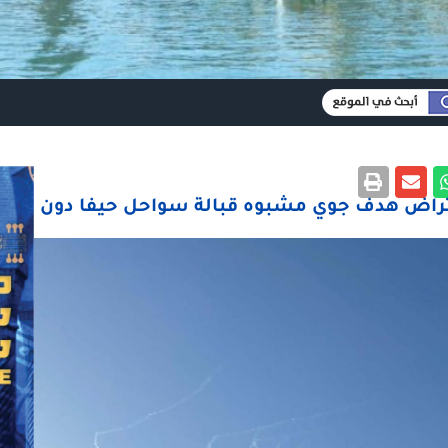
عتراض هدف جوي مشبوه قبالة سواحل حيفا دون