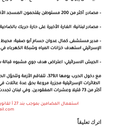
– مصادر: أكثر من 200 مستوطن يقتحمون المسجد الأقصى منذ الصباح الباكر
– مصادر لبنانية: الغارة الأخيرة على حارة حريك بالض
– مدير مستشفى كمال عدوان حسام أبو صفية: محيط
الإسرائيلي استهدف خزانات المياه وشبكة الكهرباء في
– الجيش الاسرائيلي: اعتراض هدف جوي مشبوه قبالة س
مع دخول الحرب يومها الـ379، تتفا
الطائرات الإسرائيلية مجزرة مروعة بحق عدة عائلات ف
أكثر من 73 قتيلا وعشرات المفقودين. وفي لبنان تجددت الغارات الإسرائيلية على الضاحية الجنوبية لبيروت.
ail.com
اترك تعليقاً