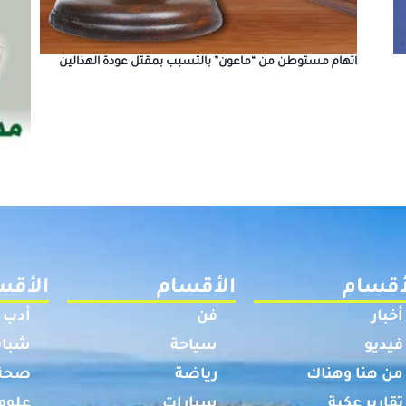
اتهام مستوطن من “ماعون” بالتسبب بمقتل عودة الهذالين
أقسام
الأقسام
الأقس
أخبار
فن
أدب
فيديو
سياحة
شباب
من هنا وهناك
رياضة
صحة
تقارير عكية
سيارات
علوم 