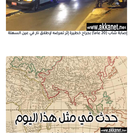
إصابة شاب (20 عاماً) بجراح خطيرة إثر تعرضه لإطلاق نار في عين السهلة