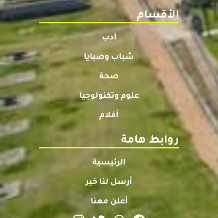
الأقسام
أدب
شباب وصبايا
صحة
علوم وتكنولوجيا
أفلام
روابط هامة
الرئيسية
أرسل لنا خبر
أعلن معنا