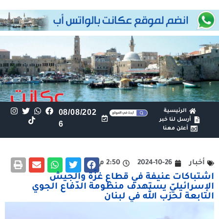
الرئيسية
08/08/202
أرسل لنا خبر
6
أعلن معنا
أخبار
2024-10-26
2:50 م
اشتباكات عنيفة في قطاع غزّة والجيش
الإسرائيليّ يستهدف منظومة الدّفاع الجوي
التابعة لحزب الله في لبنان