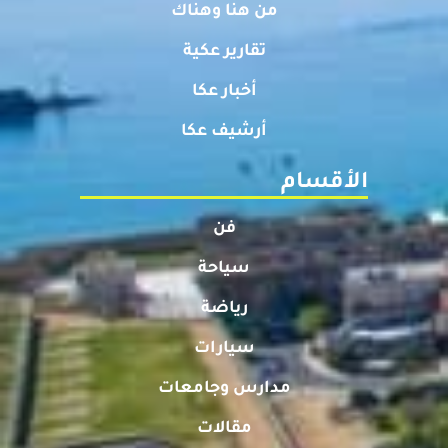
من هنا وهناك
تقارير عكية
أخبار عكا
أرشيف عكا
الأقسام
فن
سياحة
رياضة
سيارات
مدارس وجامعات
مقالات