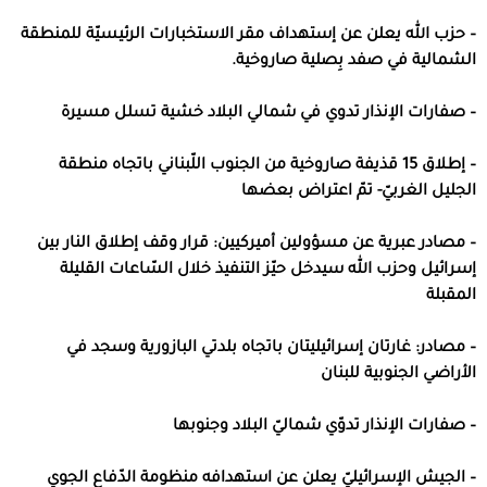
–
حزب الله يعلن عن إستهداف مقر ‏الاستخبارات الرئيسيّة للمنطقة
الشمالية في صفد بِصلية صاروخية
.‏
–
صفارات الإنذار تدوي في شمالي البلاد خشية تسلل مسيرة
– إطلاق 15 قذيفة صاروخية من الجنوب اللّبناني باتجاه منطقة
الجليل الغربيّ- تمّ اعتراض بعضها
– مصادر عبرية عن مسؤولين أميركيين: قرار وقف إطلاق النار بين
إسرائيل وحزب الله سيدخل حيّز التنفيذ خلال السّاعات القليلة
المقبلة
– مصادر: غارتان إسرائيليتان باتجاه بلدتي البازورية وسجد في
الأراضي الجنوبية للبنان
– صفارات الإنذار تدوّي شماليّ البلاد وجنوبها
– الجيش الإسرائيليّ يعلن عن استهدافه منظومة الدّفاع الجوي