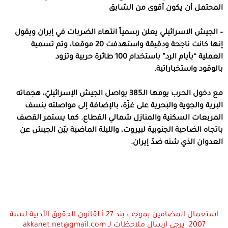
المحتمل أن يكون أقوى من السّابق
– الجيش الاسرائيلي يعلن رسمياً انتهاء الضربات في إيران ويقول
إنها كانت ناجحة ودقيقة واستهدفت 20 موقعا، وتم تسمية
العملية “بأيام الرد” باستخدام 100 طائرة حربية وتزود
بالوقود واستخباراتية.
مع دخول الحرب يومها الـ385 يواصل الجيش الإسرائيليّ، هجماته
البرية والجوية والبحرية على غزّة، بالإضافة إلى مواصلته بنسف
المربعات السكنية والمنازل شمالي القطاع. كما يستمر القصف
باتجاه الضاحية الجنوبية لبيروت، والليلة الماضية بيّن الجيش عن
العدوان الذي شنه ضدّ إيران.
استعمال المضامين بموجب بند 27 أ لقانون الحقوق الأدبية لسنة
2007. يرجى ارسال ملاحظات لـ akkanet.net@gmail.com