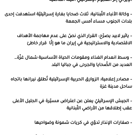
الإيراني إثر الهجوم الإسرائيليّ اللّيلة الماضية
– وكالة الأنباء اللّبنانية: ثلاث ضحايا بغارة إسرائيليّة استهدفت إحدى
بلدات الجنوب مساء أمس الجمعة
– يائير لابيد يصرّح: القرار الذي نصّ على عدم مهاجمة الأهداف
الاقتصادية والاستراتيجية في إيران ما هو إلّا قرار خاطئ
– وسط انعدام الغذاء ومقومات الحياة الأساسية شمال غزّة…
العديد من الضّحايا والجرحى في جباليا البلد
– مصادر إعلامية: الزوارق الحربية الإسرائيلية تُطلق نيرانها باتجاه
ساحل مدينة غزة
– الجيش الإسرائيليّ يعلن عن اعتراض مسيّرة في الجليل الأعلى
عقب إطلاقها من الأراضي اللّبنانية
– صفارات الإنذار تدوّي في كريات شمونة وضواحيها