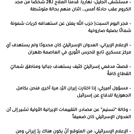
– مستشفى الجليل- نهاريا: قدمنا العلاج لـ28 شخصًا من مجد
الكروم عقب حادثة أمس… اثنان منهم بحالة متوسّطة
– فجر اليوم السبت| حزب الله يعلن عن استهدافه كريات شمونة
شمالًا بصلية صاروخية
– الإعلام الإيراني: العدوان الإسرائيليّ كان محدودًا ولم يستهدف أي
مركز عسكري تابع للحرس الثّوري في العاصمة طهران
– قصفٌ مدفعي إسرائيليّ كثيف يستهدف جباليا ومناطق شماليّ
القطاع كافةً
– مسؤول أميركي: إذا اختارت إيران الرّد مرة أخرى فنحن بكامل
الجهوزية للدفاع عن إسرائيل
– وكالة “تسنيم” عن مصادر: التقييمات الإيرانية الأولية تشير إلى أن
العدوان الإسرائيلي كان ضعيفاً
– الإعلام الإسرائيلي: من المتوقع أنّ يكون هناك ردّ إيراني ومن