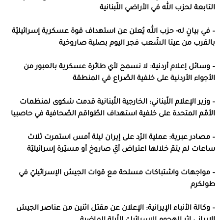
التابعة لحزب الله في الأراضي اللّبنانية
– في بيانٍ له- حزب الله يُعلن عن استهداف قوة عسكرية إسرائيليّة
بالقرب من عيتا الشّعب فجر اليوم بصلية صاروخية
– وسائل إعلام أردنية: لا نسمح لأي طائرة عسكرية بالعبور من
الأجواء الأردنية على خلفية الصّراع في المنطقة
– وزير الإعلام اللّبناني: الخارجية اللّبنانية قدمت شكوى لمنظمات
الأمّم المتحدة على خلفية استهداف الطّواقم الصّحافية في حاصبيا
– مصادر عبرية: عملية الرّد على إيران ليلة أمس استمرت ثلاث
ساعات لم يتمّ خلالها اعتراض أيّ صاروخ أو مسيّرة إسرائيليّة
– مواجهات واشتباكات مسلحة مع قوات الجيش الإسرائيليّ في
طولكرم
– وكالة الأنباء الإيرانية: الإعلان عن مقتل اثنين من عناصر الجيش