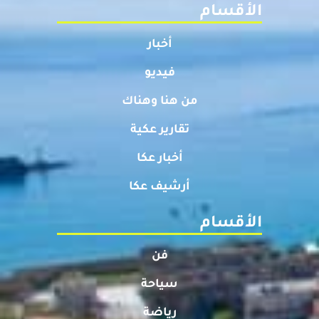
الأقسام
أخبار
فيديو
من هنا وهناك
تقارير عكية
أخبار عكا
أرشيف عكا
الأقسام
فن
سياحة
رياضة