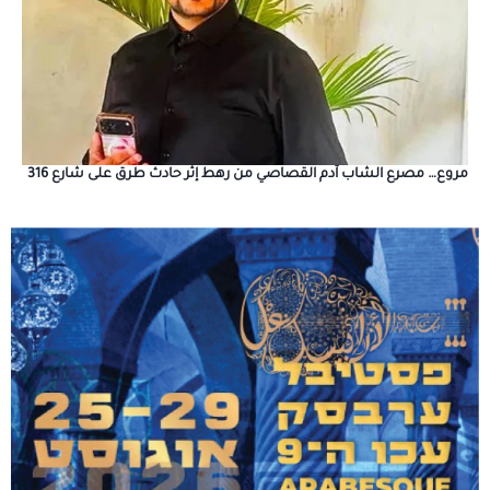
مروع… مصرع الشاب آدم القصاصي من رهط إثر حادث طرق على شارع 316