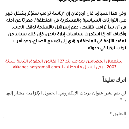
المقبلة، وأكد أنه تم دعوته لزيارة تركيا.
وفي هذا السياق، قال أردوغان إن “رئاسة ترامب ستؤثر بشكل كبير
على التوازنات السياسية والعسكرية في المنطقة”، معربًا عن أمله
في أن يبدأ ترامب بتقليص دعم إسرائيل بالأسلحة لوقف الحرب.
وأضاف أنه إذا استمرت سياسات إدارة بايدن، فإن ذلك سيزيد من
تعقيد الأزمة في المنطقة ويؤدي إلى توسيع الصراع، وهو أمر لا
ترغب تركيا في حدوثه.
استعمال المضامين بموجب بند 27 أ لقانون الحقوق الأدبية لسنة
2007. يرجى ارسال ملاحظات لـ akkanet.net@gmail.com
اترك تعليقاً
لن يتم نشر عنوان بريدك الإلكتروني.
الحقول الإلزامية مشار إليها
بـ
*
التعليق
*