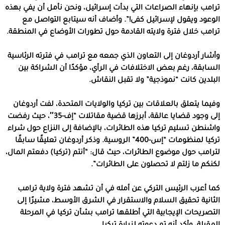
ترامب بإنهاء الصراعات التي بدأت إسرائيل، ونحن نأمل أن يفي بهذه
الوعود ويقول لإسرائيل كفى!”. وأضاف أنه سيتابع التواصل مع
ترامب خلال فترة ولايته القادمة حول تطورات الأوضاع في المنطقة.
وأشار أردوغان إلى التعاون الذي جمعه مع ترامب في فترته الرئاسية
السابقة، رغم بعض الاختلافات في الرأي، مؤكدًا أن الشراكة بين
البلدين كانت “نموذجية” ولا تقبل النقاش.
وفيما يتعلق بالعلاقات بين تركيا والولايات المتحدة، لفت أردوغان
إلى وجود قضايا عالقة، أبرزها قضية مقاتلات “إف-35″، حيث رفضت
واشنطن تسليم تركيا هذه الطائرات، بالإضافة إلى النزاع حول شراء
تركيا لمنظومات “إس-400” الروسية. وذكر أردوغان تعليقًا سابقًا
لترامب حول موضوع الطائرات، حيث قال: “أنتم (تركيا) دفعتم المال،
لكنكم ما زلتم لا تحصلون على الطائرات”.
كما أعرب الرئيس التركي عن أمله في أن تشهد فترة ولاية ترامب
الثانية تحقيق السلام والاستقرار في الشرق الأوسط، مشيرًا إلى
التصريحات الإيجابية التي أطلقها ترامب بشأن تركيا في المرحلة