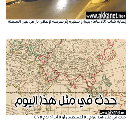
إصابة شاب (20 عاماً) بجراح خطيرة إثر تعرضه لإطلاق نار في عين السهلة
حدث في مثل هذا اليوم… 8 أغسطس أو 8 آب أو يوم 8 \ 8