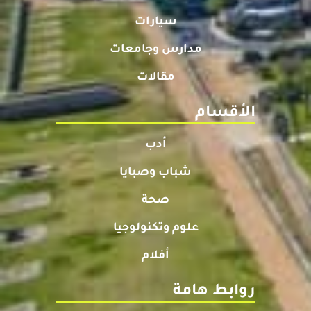
سيارات
مدارس وجامعات
مقالات
الأقسام
أدب
شباب وصبايا
صحة
علوم وتكنولوجيا
أفلام
روابط هامة