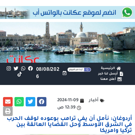
الرئيسية
08/08/202
أرسل لنا خبر
6
أعلن معنا
أخبار
2024-11-09
12:39 ص
أردوغان: نأمل أن يفي ترامب بوعوده لوقف الحرب
في الشرق الأوسط وحل القضايا العالقة بين
تركيا وامريكا