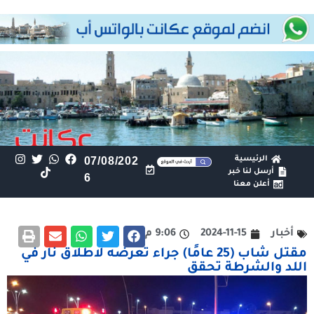
الرئيسية
07/08/202
أرسل لنا خبر
6
أعلن معنا
أخبار
2024-11-15
9:06 م
مقتل شاب (25 عامًا) جراء تعرضه لاطلاق نار في
اللد والشرطة تحقق