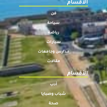
الأقسام
فن
سياحة
رياضة
سيارات
مدارس وجامعات
مقالات
الأقسام
أدب
شباب وصبايا
صحة