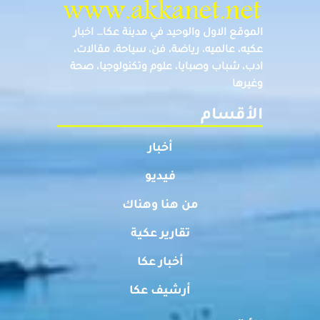
الموقع الاول والوحيد في مدينة عكا… اخبار
عكيه، عالميه، رياضة، فن، سياحة، مقالات،
ادب، شباب وصبايا، علوم وتكنولوجيا، صحة
وغيرها
الأقسام
أخبار
فيديو
من هنا وهناك
تقارير عكية
أخبار عكا
أرشيف عكا