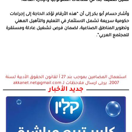
تمثيل ضعيف جدًا في قطاعات التكنولوجيا والإدارة العامة.
وأشار حسام أبو بكر إلى أن “هذه الأرقام تؤكد الحاجة إلى إجراءات
حكومية سريعة تشمل الاستثمار في التعليم والتأهيل المهني
وتطوير المناطق الصناعية، لضمان فرص تشغيل عادلة ومستقرة
للمجتمع العربي”.
استعمال المضامين بموجب بند 27 أ لقانون الحقوق الأدبية لسنة
2007. يرجى ارسال ملاحظات لـ akkanet.net@gmail.com
جديد الأخبار