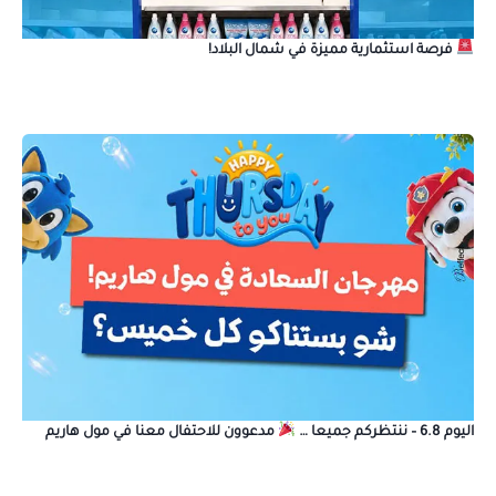
فرصة استثمارية مميزة في شمال البلاد!
اليوم 6.8 – ننتظركم جميعا …
مدعوون للاحتفال معنا في مول هاريم