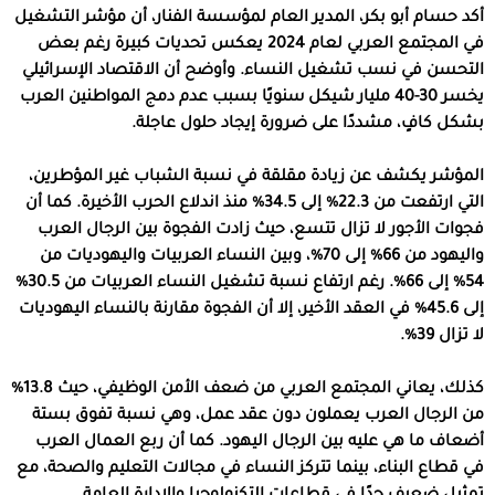
أكد حسام أبو بكر، المدير العام لمؤسسة الفنار، أن مؤشر التشغيل
في المجتمع العربي لعام 2024 يعكس تحديات كبيرة رغم بعض
التحسن في نسب تشغيل النساء. وأوضح أن الاقتصاد الإسرائيلي
يخسر 30-40 مليار شيكل سنويًا بسبب عدم دمج المواطنين العرب
بشكل كافٍ، مشددًا على ضرورة إيجاد حلول عاجلة.
المؤشر يكشف عن زيادة مقلقة في نسبة الشباب غير المؤطرين،
التي ارتفعت من 22.3% إلى 34.5% منذ اندلاع الحرب الأخيرة. كما أن
فجوات الأجور لا تزال تتسع، حيث زادت الفجوة بين الرجال العرب
واليهود من 66% إلى 70%، وبين النساء العربيات واليهوديات من
54% إلى 66%. رغم ارتفاع نسبة تشغيل النساء العربيات من 30.5%
إلى 45.6% في العقد الأخير، إلا أن الفجوة مقارنة بالنساء اليهوديات
لا تزال 39%.
كذلك، يعاني المجتمع العربي من ضعف الأمن الوظيفي، حيث 13.8%
من الرجال العرب يعملون دون عقد عمل، وهي نسبة تفوق بستة
أضعاف ما هي عليه بين الرجال اليهود. كما أن ربع العمال العرب
في قطاع البناء، بينما تتركز النساء في مجالات التعليم والصحة، مع