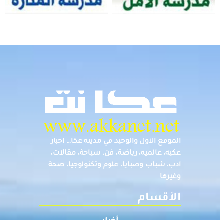
الموقع الاول والوحيد في مدينة عكا… اخبار
عكيه، عالميه، رياضة، فن، سياحة، مقالات،
ادب، شباب وصبايا، علوم وتكنولوجيا، صحة
وغيرها
الأقسام