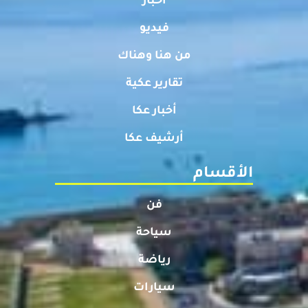
أخبار
فيديو
من هنا وهناك
تقارير عكية
أخبار عكا
أرشيف عكا
الأقسام
فن
سياحة
رياضة
سيارات