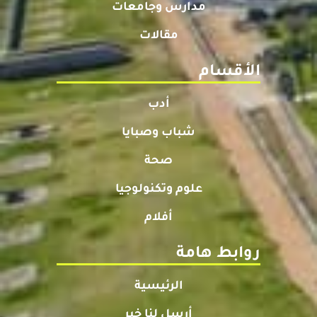
مدارس وجامعات
مقالات
الأقسام
أدب
شباب وصبايا
صحة
علوم وتكنولوجيا
أفلام
روابط هامة
الرئيسية
أرسل لنا خبر