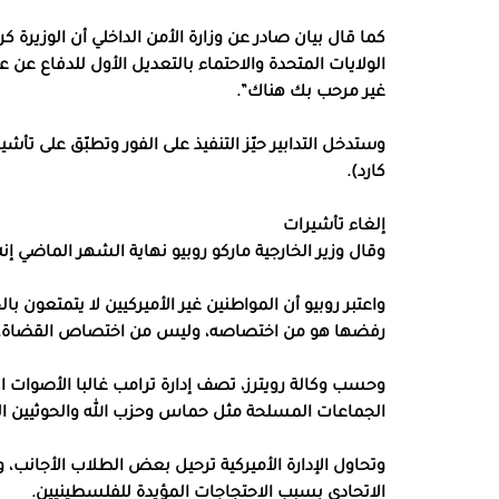
كما قال بيان صادر عن وزارة الأمن الداخلي أن الوزيرة
الولايات المتحدة والاحتماء بالتعديل الأول للدفاع عن ع
غير مرحب بك هناك”.
وستدخل التدابير حيّز التنفيذ على الفور وتطبّق على تأش
كارد).
إلغاء تأشيرات
وقال وزير الخارجية ماركو روبيو نهاية الشهر الماضي إنه ألغى تأشيرات نحو 300 شخص
واعتبر روبيو أن المواطنين غير الأميركيين لا يتمتعون با
رفضها هو من اختصاصه، وليس من اختصاص القضاة.
وحسب وكالة رويترز، تصف إدارة ترامب غالبا الأصوات 
الجماعات المسلحة مثل حماس وحزب الله والحوثيين ال
وتحاول الإدارة الأميركية ترحيل بعض الطلاب الأجانب
الاتحادي بسبب الاحتجاجات المؤيدة للفلسطينيين.