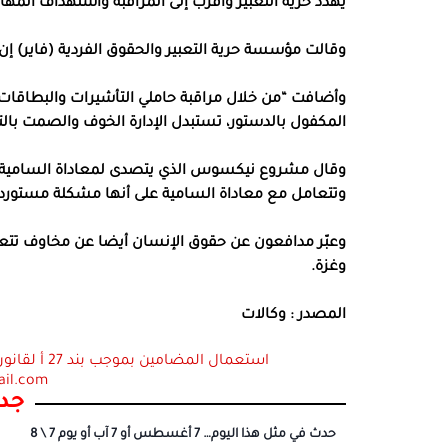
يهدد حرية التعبير وأقرب إلى المراقبة واستهداف المها
وقالت مؤسسة حرية التعبير والحقوق الفردية (فاير) إن
وأضافت “من خلال مراقبة حاملي التأشيرات والبطاقا
المكفول بالدستور، تستبدل الإدارة الخوف والصمت بالتز
وقال مشروع نيكسوس الذي يتصدى لمعاداة السامية إن 
وتتعامل مع معاداة السامية على أنها مشكلة مستوردة
وعبّر مدافعون عن حقوق الإنسان أيضا عن مخاوف تتعلق 
وغزة.
المصدر : وكالات
ail.com
جدي
حدث في مثل هذا اليوم… 7 أغسطس أو 7 آب أو يوم 7 \ 8