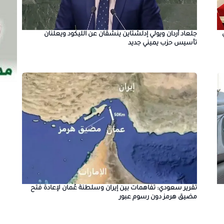
جلعاد أردان ويولي إدلشتاين ينشقان عن الليكود ويعلنان
تأسيس حزب يميني جديد
تقرير سعودي: تفاهمات بين إيران وسلطنة عُمان لإعادة فتح
مضيق هرمز دون رسوم عبور