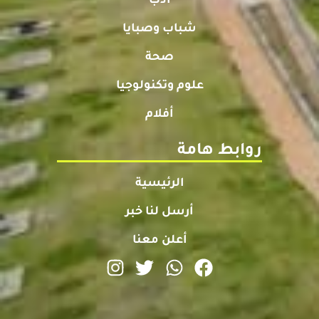
أدب
شباب وصبايا
صحة
علوم وتكنولوجيا
أفلام
روابط هامة
الرئيسية
أرسل لنا خبر
أعلن معنا