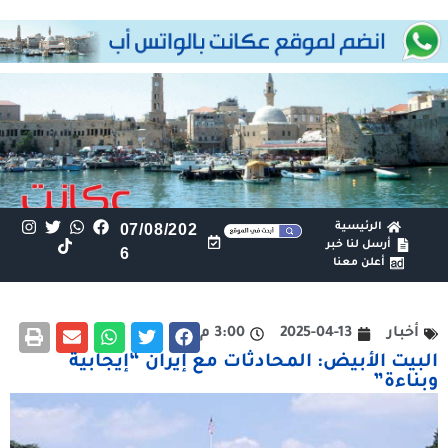
الرئيسية
07/08/202
أرسل لنا خبر
6
أعلن معنا
أخبار
2025-04-13
3:00 م
البيت الأبيض: المحادثات مع إيران “إيجابية
وبناءة”