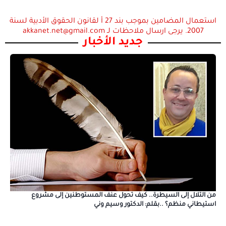
استعمال المضامين بموجب بند 27 أ لقانون الحقوق الأدبية لسنة
2007. يرجى ارسال ملاحظات لـ akkanet.net@gmail.com
جديد الأخبار
من التلال إلى السيطرة.. كيف تحول عنف المستوطنين إلى مشروع
استيطاني منظم؟ ..بقلم: الدكتور وسيم وني