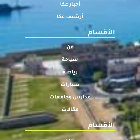
أخبار عكا
أرشيف عكا
الأقسام
فن
سياحة
رياضة
سيارات
مدارس وجامعات
مقالات
الأقسام