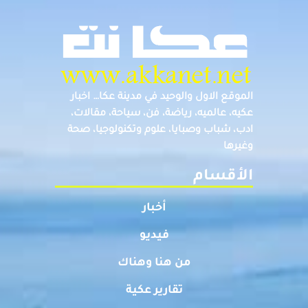
الموقع الاول والوحيد في مدينة عكا… اخبار
عكيه، عالميه، رياضة، فن، سياحة، مقالات،
ادب، شباب وصبايا، علوم وتكنولوجيا، صحة
وغيرها
الأقسام
أخبار
فيديو
من هنا وهناك
تقارير عكية