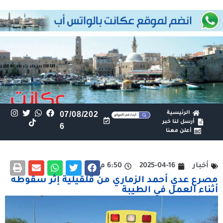
الرئيسية
07/08/202
أرسل لنا خبر
6
أعلن معنا
أخبار
2025-04-16
6:50 م
مصرع عدي أحمد الزماري من قلقيلية إثر سقوطه
أثناء العمل في الطيبة