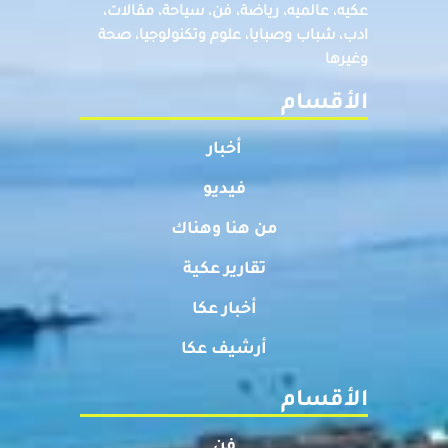
عكيه، عالميه، رياضة، فن، سياحة، مقالات،
ادب، شباب وصبايا، علوم وتكنولوجيا، صحة
وغيرها
الأقسام
أخبار
فيديو
من هنا وهناك
تقارير عكية
أخبار عكا
أرشيف عكا
الأقسام
فن