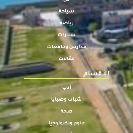
سياحة
رياضة
سيارات
مدارس وجامعات
مقالات
الأقسام
أدب
شباب وصبايا
صحة
علوم وتكنولوجيا