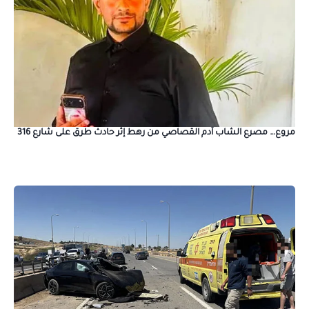
مروع… مصرع الشاب آدم القصاصي من رهط إثر حادث طرق على شارع 316