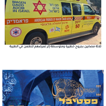
ثلاثة مصابين بجروح خطيرة ومتوسطة إثر تعرضهم للطعن في الطيبة