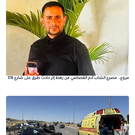
مروع… مصرع الشاب آدم القصاصي من رهط إثر حادث طرق على شارع 316