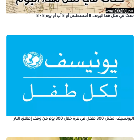
حدث في مثل هذا اليوم… 8 أغسطس أو 8 آب أو يوم 8 \ 8
اليونسيف: مقتل 300 طفل في غزة خلال 300 يوم من وقف إطلاق النار