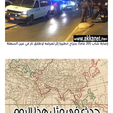
إصابة شاب (20 عاماً) بجراح خطيرة إثر تعرضه لإطلاق نار في عين السهلة