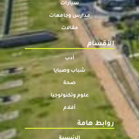
سيارات
مدارس وجامعات
مقالات
الأقسام
أدب
شباب وصبايا
صحة
علوم وتكنولوجيا
أفلام
روابط هامة
الرئيسية