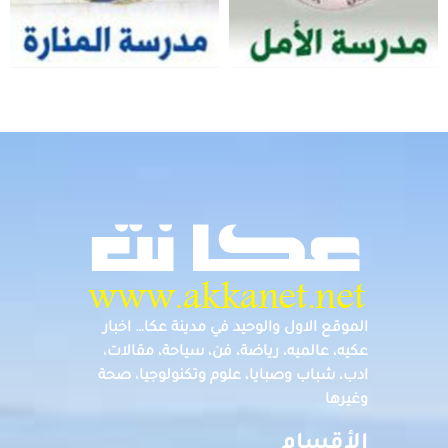
الموقع الاول والوحيد في مدينة عكا… اخبار
عكيه، عالميه، رياضة، فن، سياحة، مقالات،
ادب، شباب وصبايا، علوم وتكنولوجيا، صحة
وغيرها
الأقسام