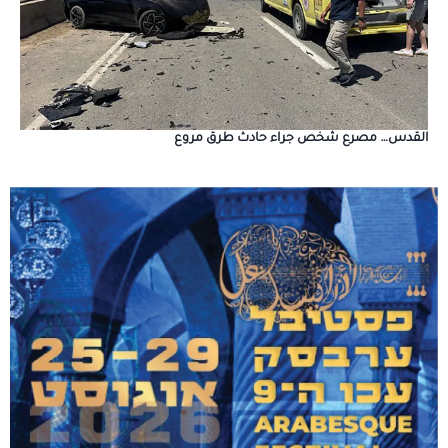
القدس… مصرع شخص جراء حادث طرق مروع