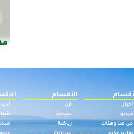
أقسام
الأقسام
الأقس
أخبار
فن
أدب
فيديو
سياحة
شباب
من هنا وهناك
رياضة
صحة
تقارير عكية
سيارات
علوم 