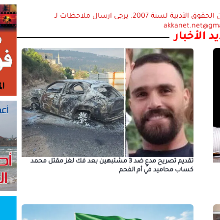
استعمال المضامين بموجب بند 27 أ لقانون الحقوق الأدبية لسنة 2007. يرجى ارسال ملاحظات لـ
akkanet.net@gm
د الأخبار
تقديم تصريح مدعٍ ضد 3 مشتبهين بعد فك لغز مقتل محمد
كساب محاميد في أم الفحم