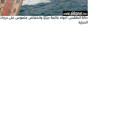
حالة الطقس: أجواء غائمة جزئيًا وانخفاض ملموس على درجات
الحرارة