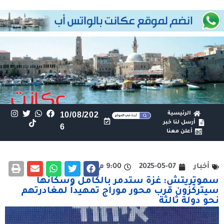
الرئيسية
10/08/202
أرسل لنا خبر
6
أعلن معنا
أخبار
2025-05-07
9:00 م
سموتريتش: غزة ستدمر بالكامل وسكانها
سيتركّزون قرب محور موراج تمهيداً لمغادرتهم
نحو دولة ثالثة