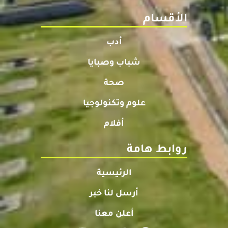
الأقسام
أدب
شباب وصبايا
صحة
علوم وتكنولوجيا
أفلام
روابط هامة
الرئيسية
أرسل لنا خبر
أعلن معنا