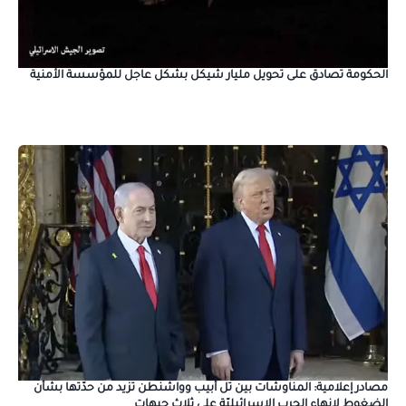
الحكومة تصادق على تحويل مليار شيكل بشكل عاجل للمؤسسة الأمنية
مصادر إعلامية: المناوشات بين تل أبيب وواشنطن تزيد من حدّتها بشأن
الضغوط لإنهاء الحرب الإسرائيليّة على ثلاث جبهات