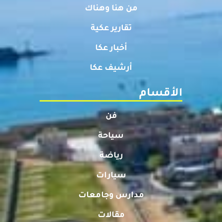
من هنا وهناك
تقارير عكية
أخبار عكا
أرشيف عكا
الأقسام
فن
سياحة
رياضة
سيارات
مدارس وجامعات
مقالات