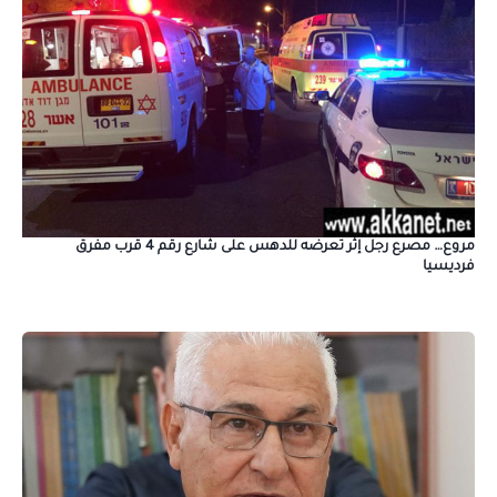
مروع… مصرع رجل إثر تعرضه للدهس على شارع رقم 4 قرب مفرق
فرديسيا