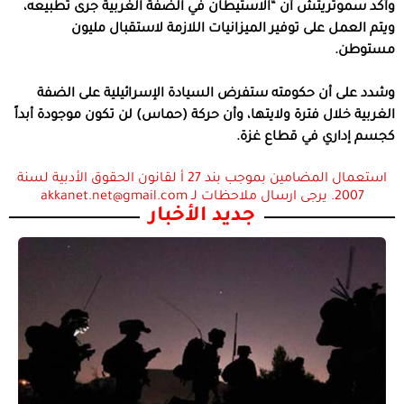
وأكد سموتريتش أن “الاستيطان في الضفة الغربية جرى تطبيعه،
ويتم العمل على توفير الميزانيات اللازمة لاستقبال مليون
مستوطن.
وشدد على أن حكومته ستفرض السيادة الإسرائيلية على الضفة
الغربية خلال فترة ولايتها، وأن حركة (حماس) لن تكون موجودة أبداً
كجسم إداري في قطاع غزة.
استعمال المضامين بموجب بند 27 أ لقانون الحقوق الأدبية لسنة
2007. يرجى ارسال ملاحظات لـ akkanet.net@gmail.com
جديد الأخبار