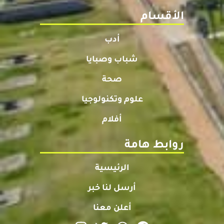
الأقسام
أدب
شباب وصبايا
صحة
علوم وتكنولوجيا
أفلام
روابط هامة
الرئيسية
أرسل لنا خبر
أعلن معنا