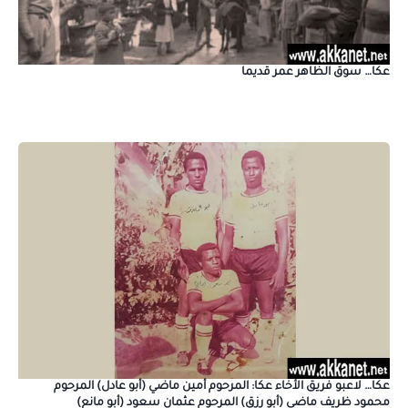
عكا… سوق الظاهر عمر قديما
عكا… لاعبو فريق الأخاء عكا: المرحوم أمين ماضي (أبو عادل) المرحوم
محمود ظريف ماضي (أبو رزق) المرحوم عثمان سعود (أبو مانع)