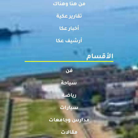
من هنا وهناك
تقارير عكية
أخبار عكا
أرشيف عكا
الأقسام
فن
سياحة
رياضة
سيارات
مدارس وجامعات
مقالات