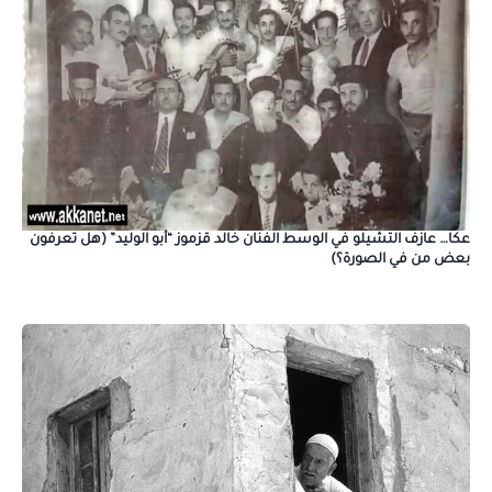
عكا… عازف التشيلو في الوسط الفنان خالد قزموز “أبو الوليد” (هل تعرفون
بعض من في الصورة؟)