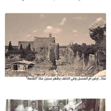
عكا… ارض ام العسل وفي الخلف يظهر سجن عكا “القلعة”