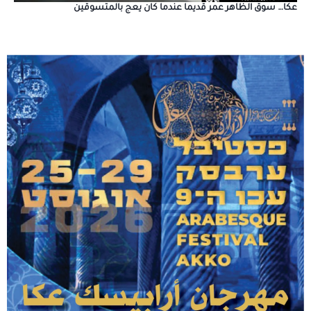
عكا… سوق الظاهر عمر قديما عندما كان يعج بالمتسوقين