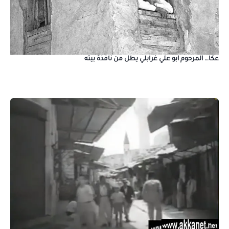
عكا… المرحوم ابو علي غرابلي يطل من نافذة بيته