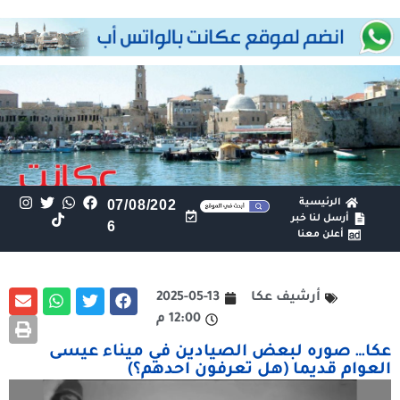
الرئيسية
07/08/202
أرسل لنا خبر
6
أعلن معنا
أرشيف عكا
2025-05-13
12:00 م
عكا… صوره لبعض الصيادين في ميناء عيسى
العوام قديما (هل تعرفون احدهم؟)