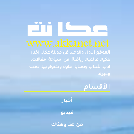
الموقع الاول والوحيد في مدينة عكا… اخبار
عكيه، عالميه، رياضة، فن، سياحة، مقالات،
ادب، شباب وصبايا، علوم وتكنولوجيا، صحة
وغيرها
الأقسام
أخبار
فيديو
من هنا وهناك