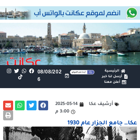
الرئيسية
08/08/202
أرسل لنا خبر
6
أعلن معنا
أرشيف عكا
2025-05-14
3:00 م
عكا… جامع الجزار عام 1930