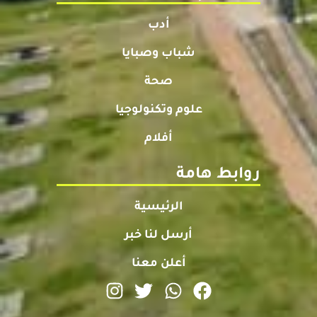
أدب
شباب وصبايا
صحة
علوم وتكنولوجيا
أفلام
روابط هامة
الرئيسية
أرسل لنا خبر
أعلن معنا