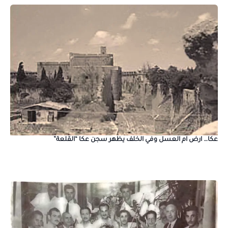
عكا… ارض ام العسل وفي الخلف يظهر سجن عكا “القلعة”