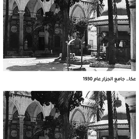
عكا… جامع الجزار عام 1930