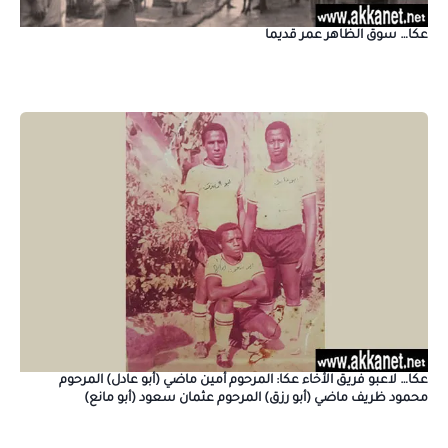
عكا… سوق الظاهر عمر قديما
عكا… لاعبو فريق الأخاء عكا: المرحوم أمين ماضي (أبو عادل) المرحوم
محمود ظريف ماضي (أبو رزق) المرحوم عثمان سعود (أبو مانع)