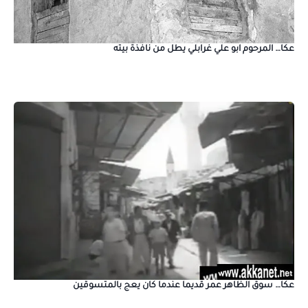
عكا… المرحوم ابو علي غرابلي يطل من نافذة بيته
عكا… سوق الظاهر عمر قديما عندما كان يعج بالمتسوقين