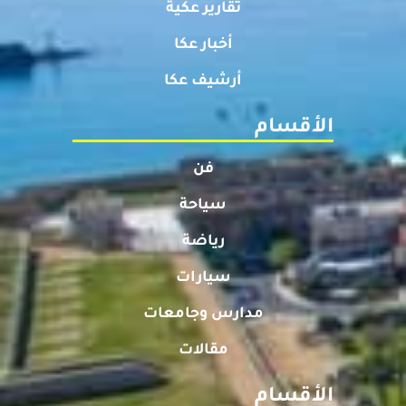
تقارير عكية
أخبار عكا
أرشيف عكا
الأقسام
فن
سياحة
رياضة
سيارات
مدارس وجامعات
مقالات
الأقسام