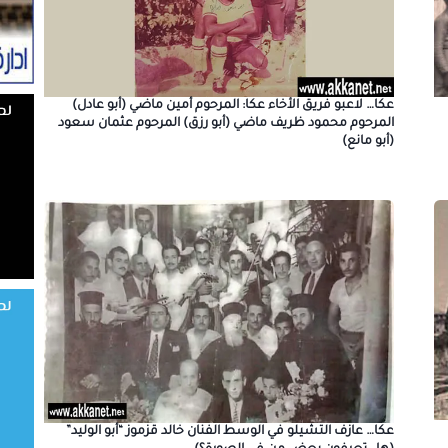
عكا… لاعبو فريق الأخاء عكا: المرحوم أمين ماضي (أبو عادل)
المرحوم محمود ظريف ماضي (أبو رزق) المرحوم عثمان سعود
(أبو مانع)
عكا… عازف التشيلو في الوسط الفنان خالد قزموز “أبو الوليد”