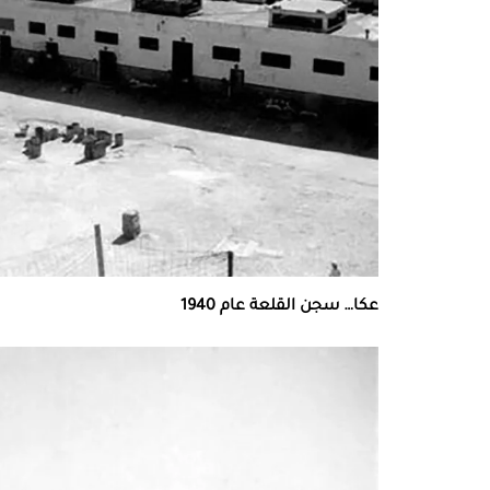
عكا… سجن القلعة عام 1940