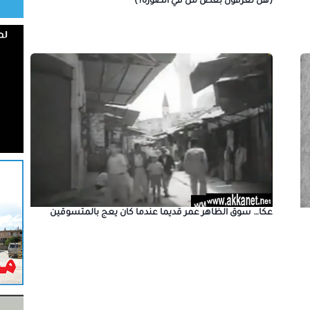
(هل تعرفون بعض من في الصورة؟)
عكا… سوق الظاهر عمر قديما عندما كان يعج بالمتسوقين