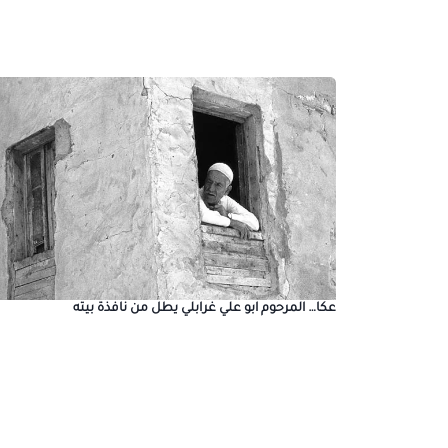
عكا… المرحوم ابو علي غرابلي يطل من نافذة بيته