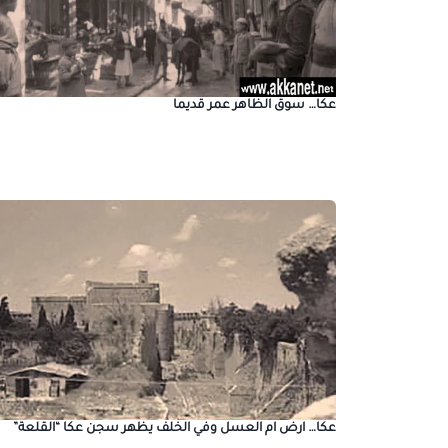
عكا… سوق الظاهر عمر قديما
عكا… ارض ام العسل وفي الخلف يظهر سجن عكا “القلعة”