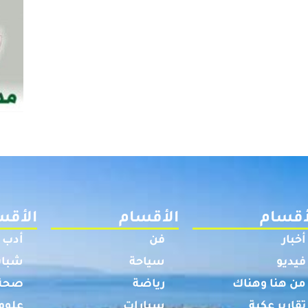
أقسام
الأقسام
الأقس
أخبار
فن
أدب
فيديو
سياحة
شباب
من هنا وهناك
رياضة
صحة
تقارير عكية
سيارات
علوم 