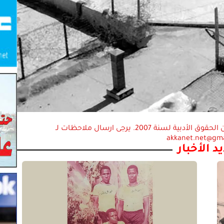
استعمال المضامين بموجب بند 27 أ لقانون الحقوق الأدبية لسنة 2007. يرجى ارسال ملاحظات لـ
akkanet.net@gm
د الأخبار