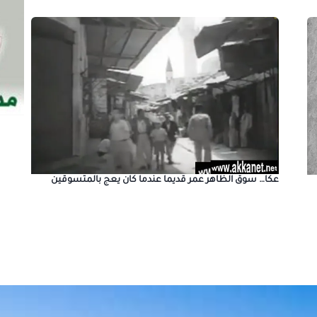
عكا… سوق الظاهر عمر قديما عندما كان يعج بالمتسوقين