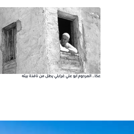
عكا… المرحوم ابو علي غرابلي يطل من نافذة بيته