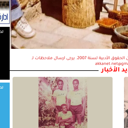
استعمال المضامين بموجب بند 27 أ لقانون الحقوق الأدبية لسنة 2007. يرجى ارسال ملاحظات لـ
akkanet.net@gm
د الأخبار