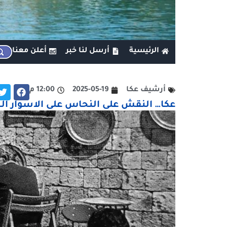
الرئيسية
أرسل لنا خبر
أعلن معنا
أرشيف عكا
2025-05-19
12:00 م
عكا… النقش على النحاس على الاسوار الج