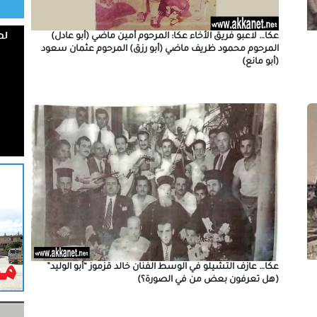
عكا… لاعبو فريق الأخاء عكا: المرحوم أمين ماضي (أبو عادل)
المرحوم محمود ظريف ماضي (أبو رزق) المرحوم عثمان سعود
(أبو مانع)
عكا… عازف التشيلو في الوسط الفنان خالد قزموز “أبو الوليد”
(هل تعرفون بعض من في الصورة؟)