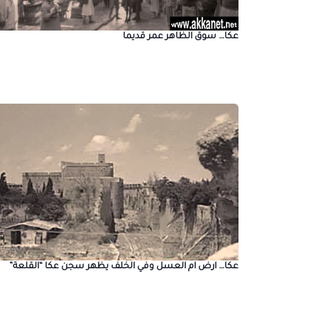
عكا… سوق الظاهر عمر قديما
عكا… ارض ام العسل وفي الخلف يظهر سجن عكا “القلعة”