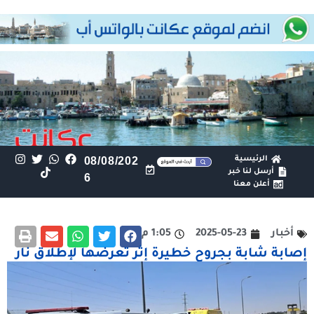
الرئيسية
08/08/202
أرسل لنا خبر
6
أعلن معنا
أخبار
2025-05-23
1:05 م
إصابة شابة بجروح خطيرة إثر تعرضها لإطلاق نار