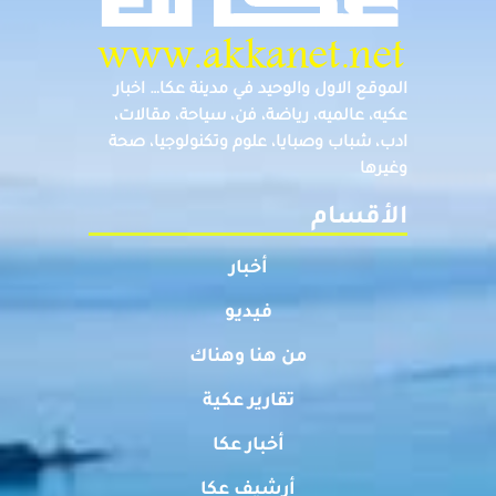
الموقع الاول والوحيد في مدينة عكا… اخبار
عكيه، عالميه، رياضة، فن، سياحة، مقالات،
ادب، شباب وصبايا، علوم وتكنولوجيا، صحة
وغيرها
الأقسام
أخبار
فيديو
من هنا وهناك
تقارير عكية
أخبار عكا
أرشيف عكا