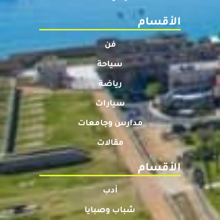
الأقسام
فن
سياحة
رياضة
سيارات
مدارس وجامعات
مقالات
الأقسام
أدب
شباب وصبايا