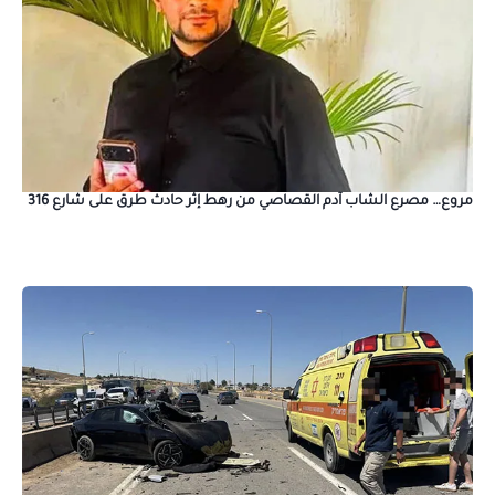
مروع… مصرع الشاب آدم القصاصي من رهط إثر حادث طرق على شارع 316