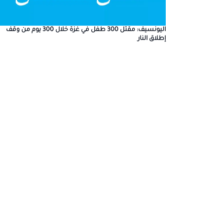
اليونسيف: مقتل 300 طفل في غزة خلال 300 يوم من وقف
إطلاق النار