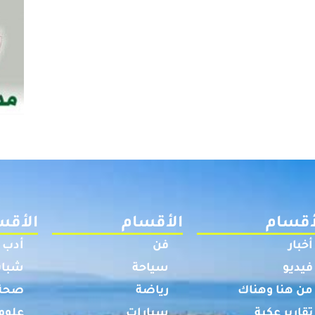
أقسام
الأقسام
الأقس
أخبار
فن
أدب
فيديو
سياحة
شباب
من هنا وهناك
رياضة
صحة
تقارير عكية
سيارات
علوم 