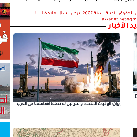
استعمال المضامين بموجب بند 27 أ لقانون الحقوق الأدبية لسنة 2007. يرجى ارسال ملاحظات لـ
akkanet.net@gm
د الأخبار
ع
إيران: الولايات المتحدة وإسرائيل لم تحققا أهدافهما في الحرب