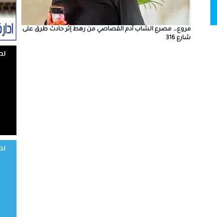
مروع… مصرع الشاب آدم القصاصي من رهط إثر حادث طرق على
شارع 316