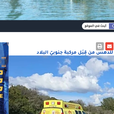
دهس من قِبَل مركبة جنوبيّ البلاد