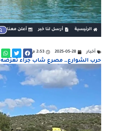
الرئيسية
أرسل لنا خبر
أعلن معنا
أخبار
2025-05-28
2:53 م
حرب الشوارع… مصرع شاب جرّاء تعرّضه لل