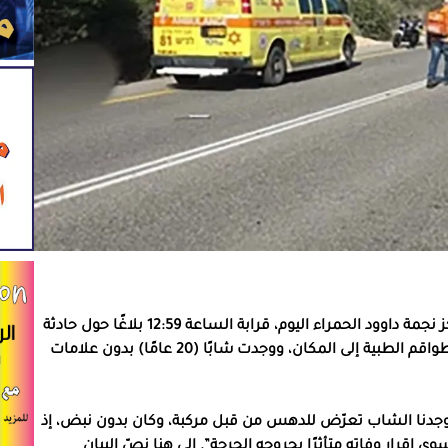
أفاد الناطق بلسان نجمة داوود الحمراء أنه: “استلم مركز نجمة داوود الحمراء اليوم، قرابة الساعة 12:59 بلاغًا حول حادثة
دهس على شارع 3703 في منطقة الجنوب، إذ وصلت الطواقم الطبية إلى المكان، ووجدت شابًا (20 عامًا) بدون علامات
 وجدنا الشاب تعرّض للدهس من قبل مركبة، وكان بدون نبض، إذ
ى إقرار وفاته متأثرًا بجروحه الحرجة”. إلى هنا نصّ البيان