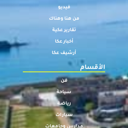
فيديو
من هنا وهناك
تقارير عكية
أخبار عكا
أرشيف عكا
الأقسام
فن
سياحة
رياضة
سيارات
مدارس وجامعات