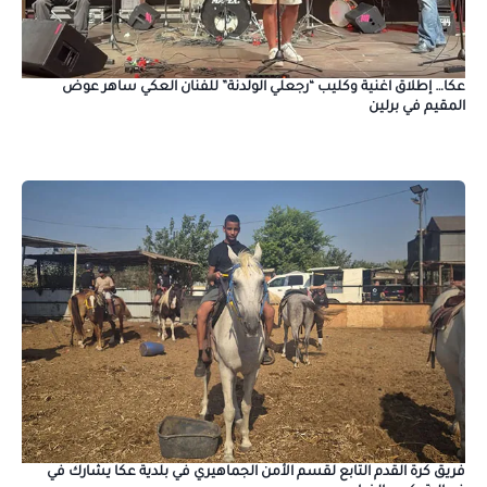
عكا… إطلاق اغنية وكليب “رجعلي الولدنة” للفنان العكي ساهر عوض
المقيم في برلين
فريق كرة القدم التابع لقسم الأمن الجماهيري في بلدية عكا يشارك في