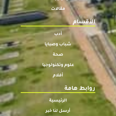
مقالات
الأقسام
أدب
شباب وصبايا
صحة
علوم وتكنولوجيا
أفلام
روابط هامة
الرئيسية
أرسل لنا خبر