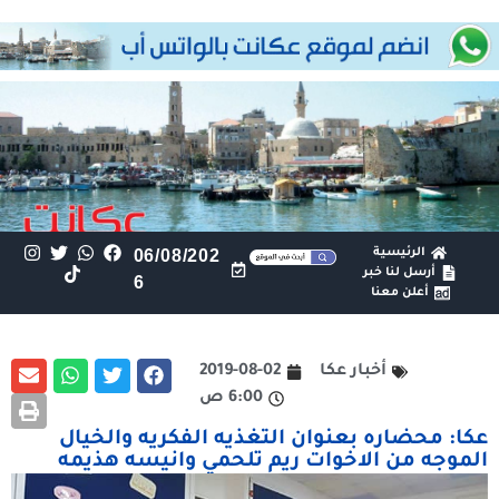
الرئيسية
06/08/202
أرسل لنا خبر
6
أعلن معنا
أخبار عكا
2019-08-02
6:00 ص
عكا: محضاره بعنوان التغذيه الفكريه والخيال
الموجه من الاخوات ريم تلحمي وانيسه هذيمه