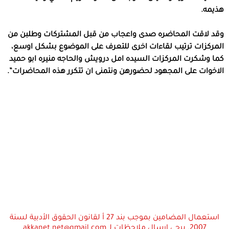
هذيمه.
وقد لاقت المحاضره صدى واعجاب من قبل المشتركات وطلبن من
المركزات ترتيب لقاءات اخرى للتعرف على الموضوع بشكل اوسع،
كما وشكرت المركزات السيده امل درويش والحاجه منيره ابو حميد
الاخوات على المجهود لحضورهن ونتمنى ان تتكرر هذه المحاضرات”.
استعمال المضامين بموجب بند 27 أ لقانون الحقوق الأدبية لسنة
2007. يرجى ارسال ملاحظات لـ akkanet.net@gmail.com