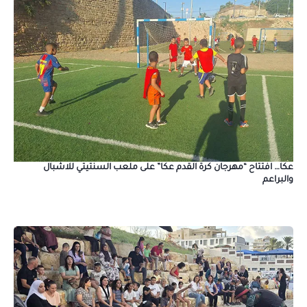
عكا… افتتاح “مهرجان كرة القدم عكا” على ملعب السنتيتي للاشبال
والبراعم