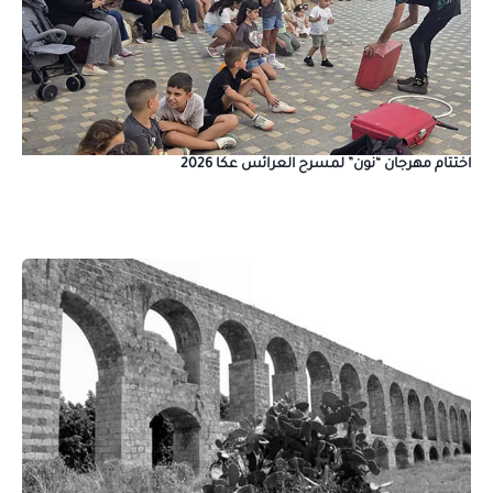
اختتام مهرجان “نون” لمسرح العرائس عكا 2026