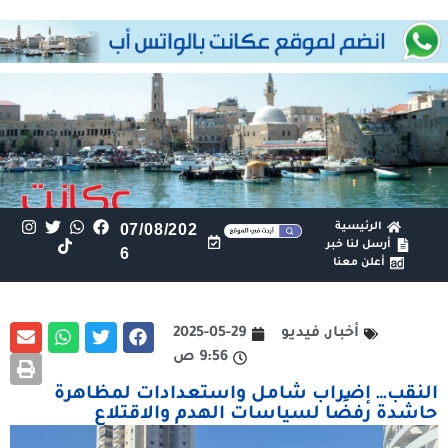
الرئيسية
07/08/202
أرسل لنا خبر
6
أعلن معنا
أخبار
,
فيديو
2025-05-29
9:56 ص
النقب… إضراب شامل واستعدادات لمظاهرة
حاشدة رفضًا لسياسات الهدم والاقتلاع