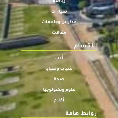
رياضة
سيارات
مدارس وجامعات
مقالات
الأقسام
أدب
شباب وصبايا
صحة
علوم وتكنولوجيا
أفلام
روابط هامة