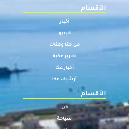
الأقسام
أخبار
فيديو
من هنا وهناك
تقارير عكية
أخبار عكا
أرشيف عكا
الأقسام
فن
سياحة