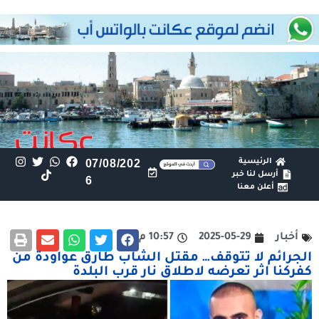
الرئيسية
07/08/202
أرسل لنا خبر
6
أعلن معنا
أخبار
2025-05-29
10:57 م
الجرائم لا تتوقف… مقتل الشاب طارق عواودة من
كفركنا اثر تعرضه لاطلاق نار قرب البلدة