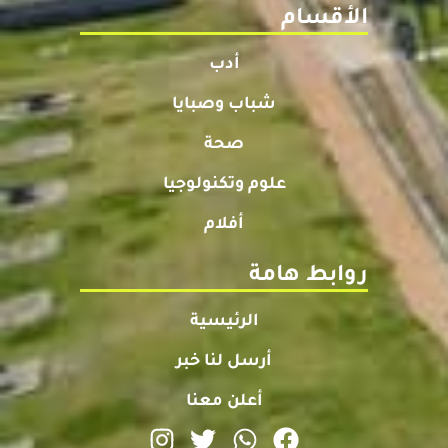
الأقسام
أدب
شباب وصبايا
صحة
علوم وتكنولوجيا
أفلام
روابط هامة
الرئيسية
أرسل لنا خبر
أعلن معنا