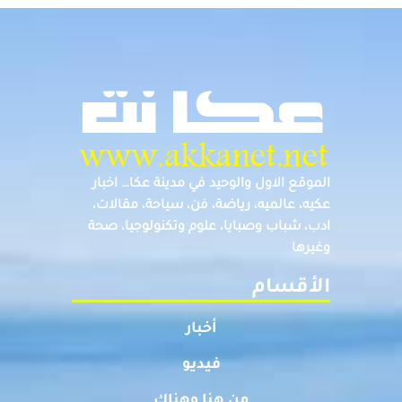
الموقع الاول والوحيد في مدينة عكا… اخبار
عكيه، عالميه، رياضة، فن، سياحة، مقالات،
ادب، شباب وصبايا، علوم وتكنولوجيا، صحة
وغيرها
الأقسام
أخبار
فيديو
من هنا وهناك