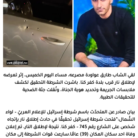
لقي الشاب طارق عواودة مصرعه، مساء اليوم الخميس، إثر تعرضه
لإطلاق نار قرب بلدة كفر كنا. باشرت الشرطة التحقيق لكشف
ملابسات الجريمة وتحديد هوية الجناة، ونُقلت جثة الضحية
للتحقيقات الطبية.
بيان صادر عن المتحدّث باسم شرطة إسرائيل للإعلام العربيّ – لواء
الشّمال:”فتحت شرطة إسرائيل تحقيقًا في حادث إطلاق نار بإتجاه
شخص على الشارع رقم 745 – كفر كنا. نتيجة لإطلاق النار، تم إعلان
وفاة احد سكان المكان (39) عامًا.سارعت قوات الشرطة إلى مكان