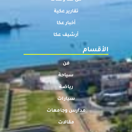
تقارير عكية
أخبار عكا
أرشيف عكا
الأقسام
فن
سياحة
رياضة
سيارات
مدارس وجامعات
مقالات