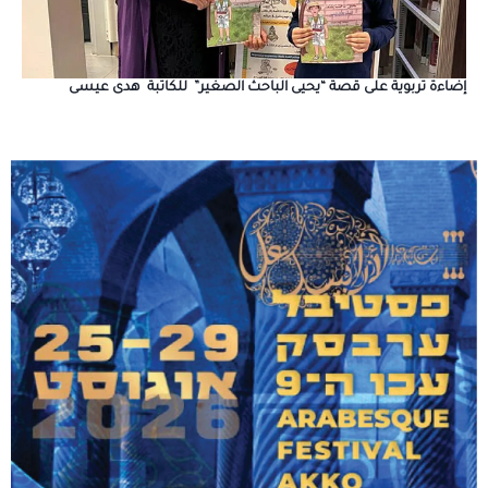
إضاءة تربوية على قصة “يحيى الباحث الصغير” للكاتبة هدى عيسى