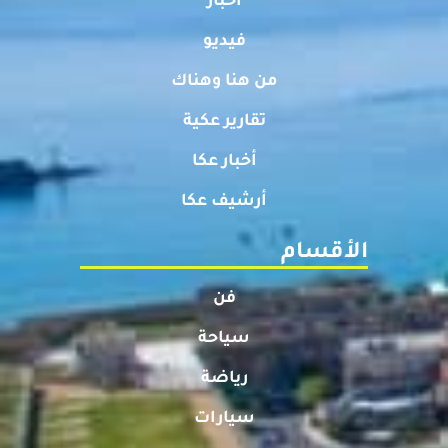
أخبار
فيديو
من هنا وهناك
تقارير عكية
أخبار عكا
أرشيف عكا
الأقسام
فن
سياحة
رياضة
سيارات