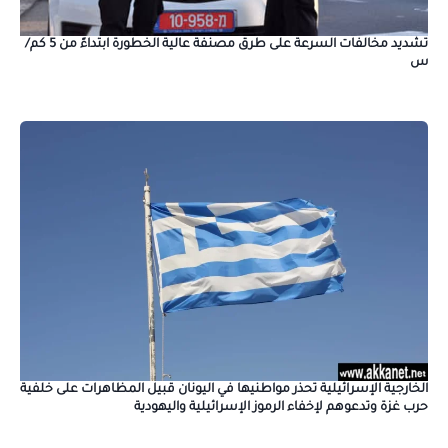
تشديد مخالفات السرعة على طرق مصنفة عالية الخطورة ابتداءً من 5 كم/
س
الخارجية الإسرائيلية تحذر مواطنيها في اليونان قبيل المظاهرات على خلفية
حرب غزة وتدعوهم لإخفاء الرموز الإسرائيلية واليهودية