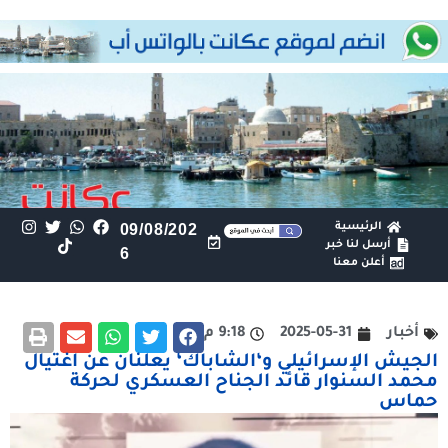
الرئيسية
09/08/202
أرسل لنا خبر
6
أعلن معنا
أخبار
2025-05-31
9:18 م
الجيش الإسرائيلي و‘الشاباك‘ يعلنان عن اغتيال
محمد السنوار قائد الجناح العسكري لحركة
حماس