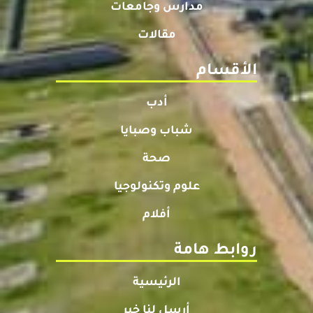
مدارس وجامعات
مقالات
الأقسام
أدب
شباب وصبايا
صحة
علوم وتكنولوجيا
أفلام
روابط هامة
الرئيسية
أرسل لنا خبر