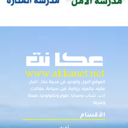
الموقع الاول والوحيد في مدينة عكا… اخبار
عكيه، عالميه، رياضة، فن، سياحة، مقالات،
ادب، شباب وصبايا، علوم وتكنولوجيا، صحة
وغيرها
الأقسام