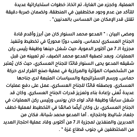
العملية. وكجزء من الغارة، تم اتخاذ خطوات استخباراتية عديدة
للتأكد من عدم وجود مختطفين في المنطقة، ولضمان ضربة دقيقة
تقلل قدر الإمكان من المساس بالمدنيين” .
ومضى البيان : ” المدعو محمد السنوار كان من أبرز وأقدم قادة
الجناح العسكري لحماس، ولعب دورًا محوريًا في تخطيط وتنفيذ
مجزرة الـ 7 من أكتوبر الدموية، حيث شغل حينها وظيفة رئيس ركن
العمليات. وبعد تصفية المدعو محمد الضيف، تم تعيينه من قبل
شقيقه المدعو يحيى السنوار قائدًا للجناح العسكري، حيث كان يُعتبر
من الشخصيات المؤثرة والمركزية في عملية صنع القرار لدى حركة
حماس، ورسم الاستراتيجية والسياسات المتبعة لدى جناحها
العسكري. وبصفته قائدًا للجناح العسكري، عمل على دفع عمليات
عديدة تُعنى بإعادة بناء وتعزيز قدرات الجناح العسكري. وكان قد
شغل سابقًا وظيفة قائد لواء خان يونس ورئيس ركن العمليات في
الجناح العسكري، بل وكان أيضًا ضالعًا في التخطيط لعملية خطف
جلعاد شاليط واحتجازه . أما المدعو محمد شبانة، فكان من
المدبرين والمنفذين لمجزرة الـ 7 من أكتوبر، وقاد عملية احتجاز العديد
من المختطفين في جنوب قطاع غزة ” .