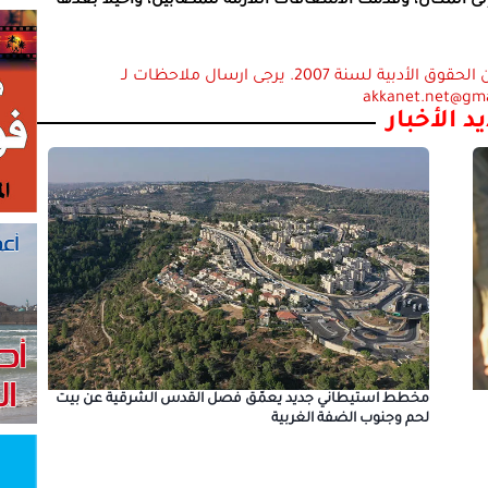
إلى المكان، وقدّمت الاسعافات اللازمة للمصابين، وأحيلا بعدها
استعمال المضامين بموجب بند 27 أ لقانون الحقوق الأدبية لسنة 2007. يرجى ارسال ملاحظات لـ
akkanet.net@gm
د الأخبار
مخطط استيطاني جديد يعمّق فصل القدس الشرقية عن بيت
لحم وجنوب الضفة الغربية