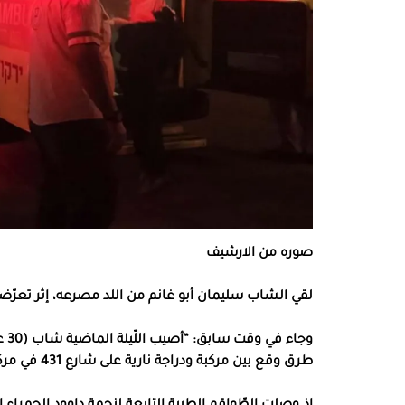
صوره من الارشيف
لقي الشاب سليمان أبو غانم من اللد مصرعه، إثر تعرّضه لحادث طرق مروّع ع
وجا
طرق وقع بين مركبة ودراجة نارية على شارع 431 في مركز البلاد.