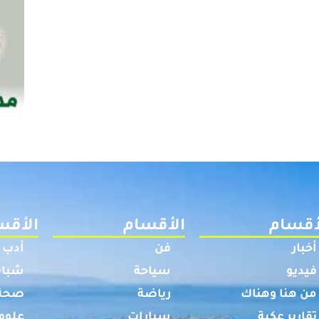
أقسام
الأقسام
الأقس
أخبار
فن
أدب
فيديو
سياحة
شباب
من هنا وهناك
رياضة
صحة
تقارير عكية
سيارات
علوم 