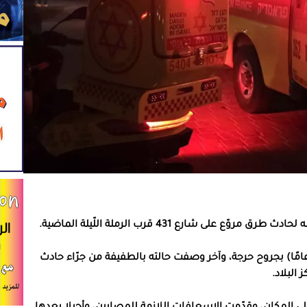
لى شارع 431 قرب الرملة اللّيلة الماضية.
ء في وقت سابق: “أصيب اللّيلة الماضية شاب (30 عامًا) بجروح حرجة، وآخر وصفت حالته بالطفيفة من جرّاء حادث