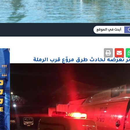
ر تعرّضه لحادث طرق مروّع قرب الرملة